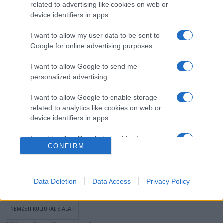
related to advertising like cookies on web or
jött létre.
device identifiers in apps.
I want to allow my user data to be sent to
Google for online advertising purposes.
I want to allow Google to send me
personalized advertising.
I want to allow Google to enable storage
related to analytics like cookies on web or
device identifiers in apps.
I want to allow Google to enable storage
CONFIRM
1100 ÉVE EURÓPÁBAN, 20 ÉVE AZ UNIÓBAN
A CSODA A TE KEZEDBEN VAN!
related to functionality of the website or app.
FŐVÁROSI NAGYCIRKUSZ
KŐSZEG
KULTURÁLIS ÉS INNOVÁCIÓS MINISZTÉRIUM
I want to allow Google to enable storage
related to personalization.
Data Deletion
Data Access
Privacy Policy
MI, MAGYAROK
NEMZETI CIRKUSZMŰVÉSZETI KÖZPONT
I want to allow Google to enable storage
NEMZETI KULTURÁLIS ALAP
related to security, including authentication
functionality and fraud prevention, and other