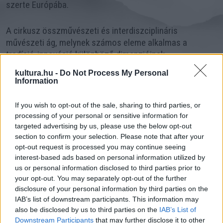
szerte Európába.
A cirkusz összművészeti és interdiszciplináris
művészeti ág, melynek számos eleme alkalmas a
tradíció-innováció különböző dimenzióinak
szemléltetésére, valamint alkalmazható pedagógiai
kultura.hu -
Do Not Process My Personal
célokkal is. A cirkusz egyszerre művészet és tudomány,
Information
sport és mozgásművészet, kézzelfogható valóság és
szárnyaló fantázia, lenyűgöző látvány és magával
If you wish to opt-out of the sale, sharing to third parties, or
ragadó hangzás, utánozhatatlan egyéni és közösségi
processing of your personal or sensitive information for
mozgásformák sorozata emberek, állatok és tárgyak
targeted advertising by us, please use the below opt-out
section to confirm your selection. Please note that after your
között. Az artistaművészek produkciói testközelből és
opt-out request is processed you may continue seeing
szavak nélkül közvetítenek üzeneteket, érzéseket és
interest-based ads based on personal information utilized by
történeteket, miközben a személyes kapcsolódás
us or personal information disclosed to third parties prior to
élményét nyújtják mindenkinek egy-egy
your opt-out. You may separately opt-out of the further
megismételhetetlen és katartikus pillanatban, legyen a
disclosure of your personal information by third parties on the
helyszín egy cirkuszépület, cirkuszsátor, művelődési ház,
IAB’s list of downstream participants. This information may
közösségi tér, iskola tornaterme vagy akár bármilyen
also be disclosed by us to third parties on the
IAB’s List of
Downstream Participants
that may further disclose it to other
szabadtéri terület.