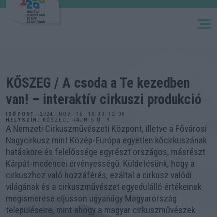
M
KŐSZEG / A csoda a Te kezedben
van! – interaktív cirkuszi produkció
IDŐPONT:
2024. NOV. 15. 10:00–12:00
HELYSZÍN:
KŐSZEG, RAJNIS U. 9.
A Nemzeti Cirkuszművészeti Központ, illetve a Fővárosi
Nagycirkusz mint Közép-Európa egyetlen kőcirkuszának
hatásköre és felelőssége egyrészt országos, másrészt
Kárpát-medencei érvényességű. Küldetésünk, hogy a
cirkuszhoz való hozzáférés, ezáltal a cirkusz valódi
világának és a cirkuszművészet egyedülálló értékeinek
megismerése eljusson ugyanúgy Magyarország
településeire, mint ahogy a magyar cirkuszművészek