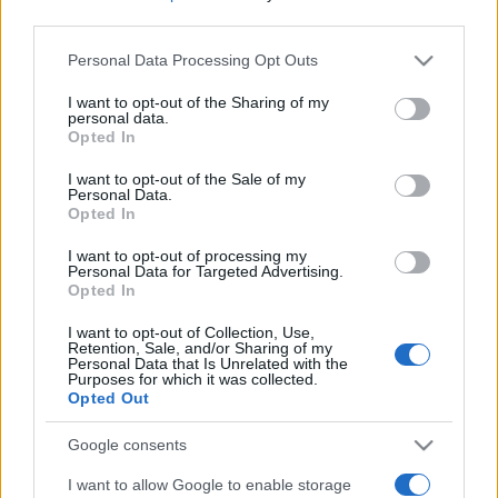
third parties.
A megvalósítás alkalmával a helyszínre érkező látogatók
Please note that this website/app uses one or more Google
Personal Data Processing Opt Outs
kipróbálhatják a cirkuszi eszközöket, és részévé
services and may gather and store information including but
not limited to your visit or usage behaviour. You may click to
I want to opt-out of the Sharing of my
válhatnak a cirkuszi varázslatnak. Az interaktív élmény
personal data.
grant or deny consent to Google and its third-party tags to
lehetőséget nyújt arra, hogy a résztvevők megtanulják e
Opted In
use your data for below specified purposes in below Google
művészet alapjait, felismerjék képességeik határait és
consent section.
I want to opt-out of the Sale of my
aktívan bekapcsolódjanak az előadás folyamatába,
Personal Data.
ezáltal pedig egyedülálló testi és szellemi, művészi és
Opted In
gyakorlati ismeretekkel gazdagodjanak. Az esemény
I want to opt-out of processing my
ingyenes, de regisztrációhoz kötött. Regisztrálni az
Personal Data for Targeted Advertising.
Opted In
info@koszegivarszinhaz.hu címen vagy a 94/360-113
telefonszámon lehet.
I want to opt-out of Collection, Use,
Retention, Sale, and/or Sharing of my
Personal Data that Is Unrelated with the
Purposes for which it was collected.
Opted Out
A program a Kulturális és Innovációs Minisztérium és a
Google consents
Nemzeti Kulturális Alap támogatásával, az 1100 éve
I want to allow Google to enable storage
Európában, 20 éve az Unióban programsorozat keretében