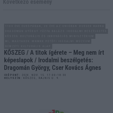
Következő esemény
user protection.
1100 ÉVE EURÓPÁBAN, 20 ÉVE AZ UNIÓBAN
BURGER BARNA
DRAGOMÁN GYÖRGY
FŰZFA BALÁZS
IRODALMI BESZÉLGETÉS
KŐSZEG
KULTURÁLIS ÉS INNOVÁCIÓS MINISZTÉRIUM
MI, MAGYAROK
MNMKK PETŐFI IRODALMI MÚZEUM
NEMZETI KULTURÁLIS ALAP
KŐSZEG / A titok ígérete – Meg nem írt
képeslapok / Irodalmi beszélgetés:
Dragomán György, Cser Kovács Ágnes
IDŐPONT:
2024. NOV. 15. 17:00–18:30
HELYSZÍN:
KŐSZEG, RAJNIS U. 9.
ADATVÉDELEM
IMPRESSZUM