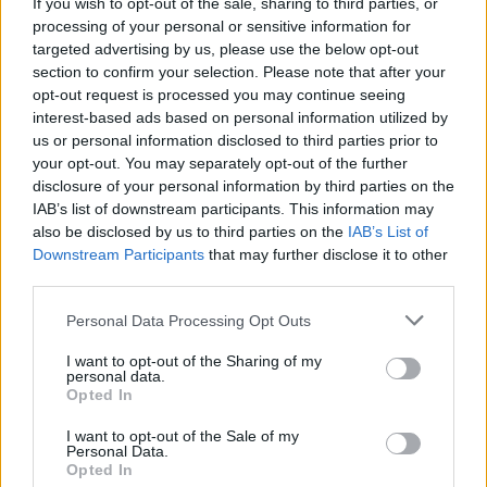
If you wish to opt-out of the sale, sharing to third parties, or
Ezek a deszkák a száradás során nem vetemednek,
processing of your personal or sensitive information for
pontosan azért, mert szálirányban, azaz a növekedés
targeted advertising by us, please use the below opt-out
section to confirm your selection. Please note that after your
irányában hasítjuk őket. Ezzel szemben az asztalosipari
opt-out request is processed you may continue seeing
munka során a rönköket felfűrészelik, és átvágják azokat
interest-based ads based on personal information utilized by
a farostgyűrűket, amelyek tulajdonképpen a fa
us or personal information disclosed to third parties prior to
hosszirányú nyúlásáért feleltek addig. Emiatt a fa elkezd
your opt-out. You may separately opt-out of the further
vetemedni, görbülni, „kajszulni”, mert „emlékszik” a
disclosure of your personal information by third parties on the
korábbi életére, a hosszanti növekedés belé van kódolva.
IAB’s list of downstream participants. This information may
Az én munkám ezért nem klasszikus asztalosmunka,
also be disclosed by us to third parties on the
IAB’s List of
Downstream Participants
that may further disclose it to other
sokkal inkább ácsolás, hiszen eljárásaink és a
third parties.
technológia az ácsokéhoz áll közelebb.
Please note that this website/app uses one or more Google
Personal Data Processing Opt Outs
services and may gather and store information including but
not limited to your visit or usage behaviour. You may click to
I want to opt-out of the Sharing of my
personal data.
grant or deny consent to Google and its third-party tags to
Opted In
use your data for below specified purposes in below Google
consent section.
I want to opt-out of the Sale of my
Personal Data.
Opted In