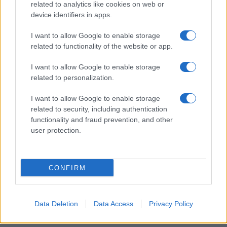
related to analytics like cookies on web or
feleség új otthonába. Az általam készített, hetven-
device identifiers in apps.
hetvenöt centiméter hosszú láda mozgatásához, ha
üres, meglepő módon elég két ember. Ha tele van, akkor
I want to allow Google to enable storage
bizony már három-négy emberes. A
régi kelengyésládák
related to functionality of the website or app.
inkább kilencven centiméteresek voltak. Az asszony ezt
I want to allow Google to enable storage
a ládát egész életen át őrizte, ebben volt mindene, s ily
related to personalization.
módon identitásképző szerepe is volt.
I want to allow Google to enable storage
Az autentikus ácsolt láda készítésében nincsen
related to security, including authentication
semmilyen gépi munka. Alkotója szeget vagy más idegen
functionality and fraud prevention, and other
anyagból készült alkotórészt sem használ, az egyes
user protection.
elemeket hornyolással vagy fából való szegekkel
kapcsolja össze.
CONFIRM
– A szalagfűrésszel, gyalugépekkel, felsőmaróval
készült láda nem ácsolt láda, csak „láda” vagy gépi láda,
Data Deletion
Data Access
Privacy Policy
műbútorasztalos-láda, asztalosláda és így tovább. Lehet
az is tetszetős, kiváló munka, de nem eredeti ácsolt láda