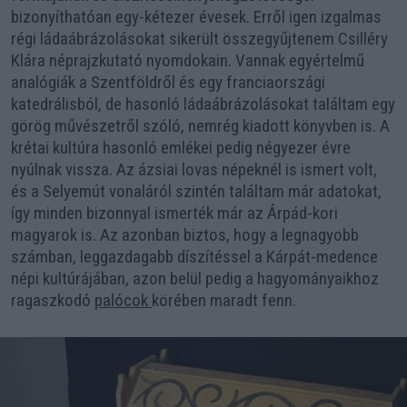
bizonyíthatóan egy-kétezer évesek. Erről igen izgalmas
régi ládaábrázolásokat sikerült összegyűjtenem Csilléry
Klára néprajzkutató nyomdokain. Vannak egyértelmű
analógiák a Szentföldről és egy franciaországi
katedrálisból, de hasonló ládaábrázolásokat találtam egy
görög művészetről szóló, nemrég kiadott könyvben is. A
krétai kultúra hasonló emlékei pedig négyezer évre
nyúlnak vissza. Az ázsiai lovas népeknél is ismert volt,
és a Selyemút vonaláról szintén találtam már adatokat,
így minden bizonnyal ismerték már az Árpád-kori
magyarok is. Az azonban biztos, hogy a legnagyobb
számban, leggazdagabb díszítéssel a Kárpát-medence
népi kultúrájában, azon belül pedig a hagyományaikhoz
ragaszkodó
palócok
körében maradt fenn.