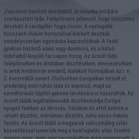
„Fejszével hasított deszkából, ácsmunka módjára
szerkesztett láda. Felépítésére jellemző, hogy vízszintes
deszkáit 4 sarokpillér fogja össze. A vastagabb
hosszanti élükön hornyolóval kiárkolt deszkák
zsindelyszerűen egymásba kapcsolódnak. A fedél
gyakran háztető alakú vagy domború, és a hátsó
ládafalból kinyúló facsapon forog. Az ácsolt láda
felépítésében és általában díszítésében, elnevezésében
is antik mediterrán eredetű, kialakult formájában az i. e.
2. évezredtől ismert. Elsősorban Európában terjedt el,
eredetileg mint ruhás láda és koporsó, majd az
ezredforduló tájától gabona tárolására is használták. Az
ácsolt ládák legáltalánosabb díszítésmódja Európa
nyugati felében az ékrovás, Itáliában és attól keletre a
vésett díszítés, mértanias díszítés, néha vörös-fekete
festés. Az ácsolt ládát a magyarok valószínűleg szláv
közvetítéssel ismerték meg a honfoglalás után. Eredeti
magyar neve, mely népi használatban máig megmaradt, a