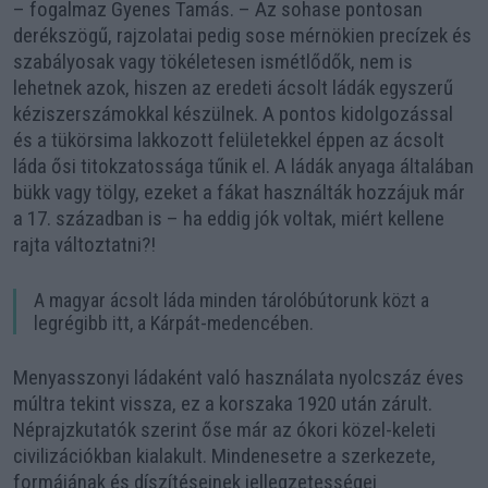
– fogalmaz Gyenes Tamás. – Az sohase pontosan
derékszögű, rajzolatai pedig sose mérnökien precízek és
szabályosak vagy tökéletesen ismétlődők, nem is
lehetnek azok, hiszen az eredeti ácsolt ládák egyszerű
kéziszerszámokkal készülnek. A pontos kidolgozással
és a tükörsima lakkozott felületekkel éppen az ácsolt
láda ősi titokzatossága tűnik el. A ládák anyaga általában
bükk vagy tölgy, ezeket a fákat használták hozzájuk már
a 17. században is – ha eddig jók voltak, miért kellene
rajta változtatni?!
A magyar ácsolt láda minden tárolóbútorunk közt a
legrégibb itt, a Kárpát-medencében.
Menyasszonyi ládaként való használata nyolcszáz éves
múltra tekint vissza, ez a korszaka 1920 után zárult.
Néprajzkutatók szerint őse már az ókori közel-keleti
civilizációkban kialakult. Mindenesetre a szerkezete,
formájának és díszítéseinek jellegzetességei