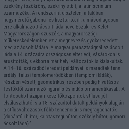
szekrény (szökröny, szekriny stb.), a latin scrinium
származéka. A rendszerint dísztelen, általában
nagyméretű gabona- és liszttartó, ill. a másodlagosan
erre alkalmazott ácsolt láda neve Észak- és Kelet-
Magyarországon szuszék, a magyarországi
műkereskedelemben ez a megnevezés gyökeresedett
meg az ácsolt ládára. A magyar parasztságnál az ácsolt
láda a 14. századra országosan elterjedt, vásárokon is
árusították, s ekkorra már helyi változatok is kialakultak.
A 14–16. századból eredeti példányai is maradtak fenn
erdélyi falusi templomerődökben (templomi ládák),
részben vésett, geometrikus, részben pedig hivatásos
festőktől származó figurális és indás ornamentikával… A
fontosabb háziipari készítőközpontok stílusa jól
elválasztható, s a 18. századtól datált példányok alapján
a stílusváltozások főbb tendenciái is megragadhatók
(dunántúli bútor, kalotaszegi bútor, székely bútor, gömöri
ácsolt láda).”