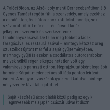
A Palócföldön, az Alsó-Ipoly menti Bernecebarátiban élő
Gyenes Tamást régóta fűti a szenvedély, amely ezekhez
a csodálatos, ősi bútorokhoz köti. Mint mondja, sok
száz órát töltött már el a régi ácsolt ládák
jelképrendszerének és szerkezetének
tanulmányozásával. De talán még többet a ládák
faragásával és restaurálásával – mintegy kétszáz öreg
szuszékot újított már fel a saját gyűjteményében,
merthogy gyűjti is ezeket a csodálatos bútordarabokat,
melyek nélkül régen elképzelhetetlen volt egy
valamirevaló paraszti otthon. Néprajzkutatóként legalább
harminc Kárpát-medencei ácsolt láda pontos leírását
ismeri. A magyar szuszékok gyökereit kutatva mintegy
négyezer év távlatába jutott el.
Saját készítésű ácsolt ládái közül pedig az egyik
legmívesebb ma a japán császár udvarát díszíti.