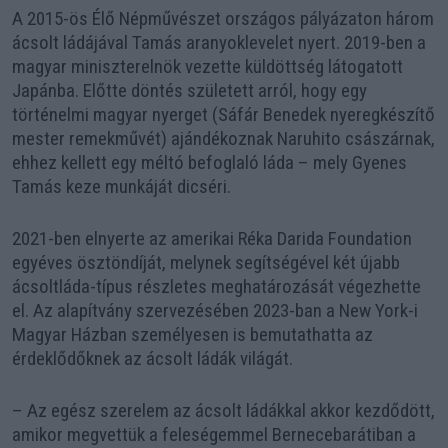
A 2015-ös Élő Népművészet országos pályázaton három
ácsolt ládájával Tamás aranyoklevelet nyert. 2019-ben a
magyar miniszterelnök vezette küldöttség látogatott
Japánba. Előtte döntés született arról, hogy egy
történelmi magyar nyerget (Sáfár Benedek nyeregkészítő
mester remekművét) ajándékoznak Naruhito császárnak,
ehhez kellett egy méltó befoglaló láda – mely Gyenes
Tamás keze munkáját dicséri.
2021-ben elnyerte az amerikai Réka Darida Foundation
egyéves ösztöndíját, melynek segítségével két újabb
ácsoltláda-típus részletes meghatározását végezhette
el. Az alapítvány szervezésében 2023-ban a New York-i
Magyar Házban személyesen is bemutathatta az
érdeklődőknek az ácsolt ládák világát.
– Az egész szerelem az ácsolt ládákkal akkor kezdődött,
amikor megvettük a feleségemmel Bernecebarátiban a