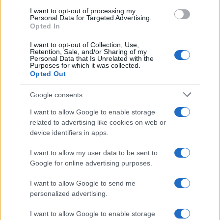
I want to opt-out of processing my
Personal Data for Targeted Advertising.
Opted In
I want to opt-out of Collection, Use,
Retention, Sale, and/or Sharing of my
Personal Data that Is Unrelated with the
Purposes for which it was collected.
Opted Out
Google consents
Tamás hozzáteszi: sok minden lenyűgöző számára az
ácsolt ládában, a felépítése, a rendkívül praktikus
I want to allow Google to enable storage
szerkezete, az elkészítése, a díszítése, a rajta látható
related to advertising like cookies on web or
motívumok, a jelentésrendszerük – egyszóval a régi
device identifiers in apps.
bútordarab egésze, úgy, ahogy van.
I want to allow my user data to be sent to
Google for online advertising purposes.
– A fiatal lányok régen maguk varrták, szőtték a
kelengyéjüket, amit az ácsolt ládában gyűjtöttek – meséli
I want to allow Google to send me
a népi iparművész. – Aztán amikor eljött az esküvő és a
personalized advertising.
költözés ideje, kelengyéstől, ládástól felrakták az
I want to allow Google to enable storage
egészet a szekérre, és elvitték az immár újdonsült