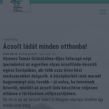
M
ÖRÖKSÉG
Ácsolt ládát minden otthonba!
2024. JÚLIUS 25.
HORVÁTH ATTILA
Gyenes Tamás Gránátalma-díjas fafaragó népi
iparművész az egyetlen olyan ácsoltláda-készítő
egész Európában, aki több száz éves kézi
módszerekkel dolgozik. A középkorból ránk maradt
hagyományt visz tovább – jó volna, ha lennének
követői, mielőtt az ácsolt láda készítése teljesen
eltűnne a történelem süllyesztőjében.
De mi is az az ácsolt láda? A
Magyar néprajzi lexikon
így
határozza meg: