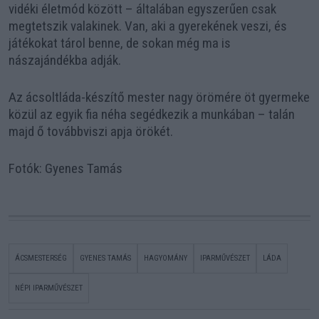
vidéki életmód között – általában egyszerűen csak
megtetszik valakinek. Van, aki a gyerekének veszi, és
játékokat tárol benne, de sokan még ma is
nászajándékba adják.
Az ácsoltláda-készítő mester nagy örömére öt gyermeke
közül az egyik fia néha segédkezik a munkában – talán
majd ő továbbviszi apja örökét.
Fotók: Gyenes Tamás
ÁCSMESTERSÉG
GYENES TAMÁS
HAGYOMÁNY
IPARMŰVÉSZET
LÁDA
NÉPI IPARMŰVÉSZET