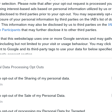
r selection. Please note that after your opt-out request is processed y
fiatal zenészei mutatják be tehetségüket. A gálán négy zenekar l
eing interest-based ads based on personal information utilized by us or
ó fiatal zenészek egész évben közösen dolgoztak, saját dalokat í
disclosed to third parties prior to your opt-out. You may separately opt-
losure of your personal information by third parties on the IAB’s list of
. This information may also be disclosed by us to third parties on the
IA
Participants
that may further disclose it to other third parties.
 that this website/app uses one or more Google services and may gath
including but not limited to your visit or usage behaviour. You may click 
 to Google and its third-party tags to use your data for below specifi
ogle consent section.
l Data Processing Opt Outs
o opt-out of the Sharing of my personal data.
In
o opt-out of the Sale of my Personal Data.
In
to opt-out of processing my Personal Data for Targeted