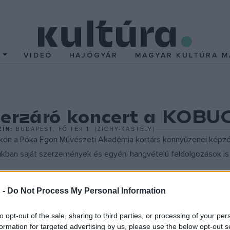
T
VIDEÓ
HAJÓGYÁR
MAGYAR KULTÚRA M
rzáró koncert a KOBUC
ZÍN:
BUDAPEST, FŐ TÉR 1. (ZICHY-KASTÉLY)
ükön a Póka Egon Művészeti Akadémia kortárs könnyűzenei képz
orukban saját szerzemények és egyéni hangvételű feldolgozások is
 -
Do Not Process My Personal Information
vészeti Karának budapesti kihelyezett tagozata, amely a Petőfi
endezték meg az első gálát, akkor az első évfolyamuk hallgatói m
to opt-out of the sale, sharing to third parties, or processing of your per
formation for targeted advertising by us, please use the below opt-out s