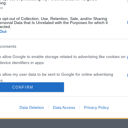
ing.
In
o opt-out of Collection, Use, Retention, Sale, and/or Sharing
ersonal Data that Is Unrelated with the Purposes for which it
lected.
Out
EM
PEMA
PETŐFI KULTURÁLIS ÜGYNÖKSÉG
PKÜ
PÓKA EGON MŰVÉSZETI AK
consents
MÉNY
o allow Google to enable storage related to advertising like cookies on
evice identifiers in apps.
ARÁTI KRISTÓF
HANGVERSENY
HORVÁTH PÉTER
JOHANNES B
o allow my user data to be sent to Google for online advertising
ISZT FERENC ZENEAKADÉMIA
PJOTR ILJICS CSAJKOVSZKIJ
RI
s.
ZENT ISTVÁN FILHARMONIKUSOK
CONFIRM
Téma és transzformáció a S
to allow Google to send me personalized advertising.
Filharmonikusokkal
o allow Google to enable storage related to analytics like cookies on
Data Deletion
Data Access
Privacy Policy
DŐPONT:
2026. JÚN. 8. 19:30–22:00
evice identifiers in apps.
ELYSZÍN:
BUDAPEST, LISZT FERENC TÉR 8.
o allow Google to enable storage related to functionality of the website