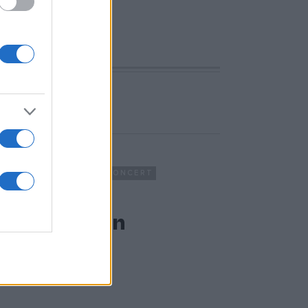
ADÉMIA
RAHMS
KOMOLYZENE
KONCERT
CHARD STRAUSS
zent István