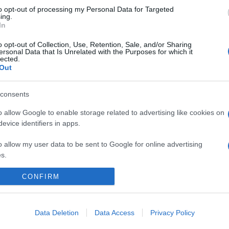
karpati dialektusban íródott, ezt beszélte József Főherceg is. B
to opt-out of processing my Personal Data for Targeted
ing.
l nyelvű fordítás igyekszik visszaadni a levelek eredeti stílusát.
In
D segítségével 120 évet visszautazhatunk a múltba, amikor volt eg
o opt-out of Collection, Use, Retention, Sale, and/or Sharing
ersonal Data that Is Unrelated with the Purposes for which it
lected.
Out
consents
o allow Google to enable storage related to advertising like cookies on
igány Ház igazgatója
evice identifiers in apps.
o allow my user data to be sent to Google for online advertising
s.
to allow Google to send me personalized advertising.
CONFIRM
o allow Google to enable storage related to analytics like cookies on
evice identifiers in apps.
Data Deletion
Data Access
Privacy Policy