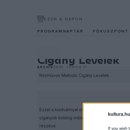
EZEN A NAPON
PROGRAMNAPTÁR
FÓKUSZPON
IRODALOM
Cigány Levelek
ARCHÍV
2005. JÚNIUS 17.
Rézműves Melinda: Cigány Levelek
Ezzel a kiadvánnyal olyan kultúrtörténeti ri
kultura.hu
cigányok boldog önbecsülésének érzését és h
részévé.
If you wish 