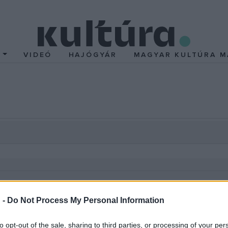
T
VIDEÓ
HAJÓGYÁR
MAGYAR KULTÚRA M
tkaságot tudhat magáénak az olvasó, ami nemcsak Magyarországon, 
 -
Do Not Process My Personal Information
ozzájárul a cigány nyelv presztizsének növeléséhez. E levelezés
to opt-out of the sale, sharing to third parties, or processing of your per