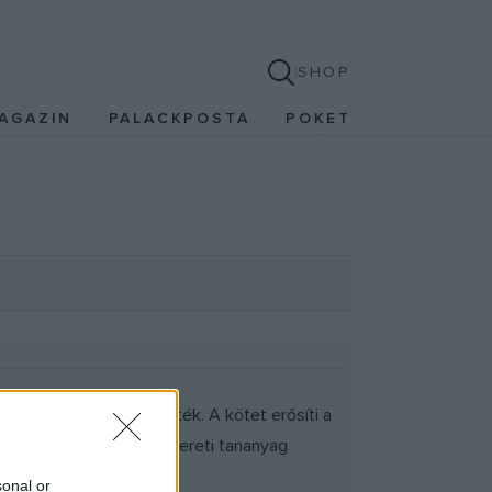
SHOP
AGAZIN
PALACKPOSTA
POKET
hanem Európában is érték. A kötet erősíti a
 méltán válhat a népismereti tananyag
sonal or