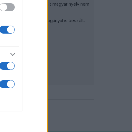
ár a 19. században használt magyar nyelv nem
y olyan uralkodó, aki cigányul is beszélt.