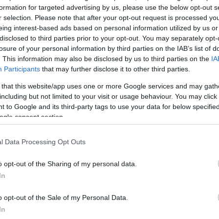
 51 levélből áll. Habsburg József 1853 és 1856 között a 60-as gy
formation for targeted advertising by us, please use the below opt-out s
r selection. Please note that after your opt-out request is processed y
i kutatásait művelt cigány barátai együttműködésével végezte. 
eing interest-based ads based on personal information utilized by us or
ivel távollétében ezen a nyelven levelezett.
disclosed to third parties prior to your opt-out. You may separately opt-
támogatta barátainak nyelvészeti munkáit is. Feltételezhető, hog
losure of your personal information by third parties on the IAB’s list of
. This information may also be disclosed by us to third parties on the
IA
k, saját kézjegyükkel ellátva, ez az 51 levél volt, amelyet Józs
Participants
that may further disclose it to other third parties.
sélnek. Mesélnek az élet apró-cseprő ügyeiről, bánatról, örömről. 
 that this website/app uses one or more Google services and may gath
including but not limited to your visit or usage behaviour. You may click 
ma élő romák hangja kelti életre a leveleket. Így ezek a levelek
 to Google and its third-party tags to use your data for below specifi
izonyítékai a magyar történelem egyik jelentős periódusában. A 
ogle consent section.
ge használja, olvassa.
l Data Processing Opt Outs
 szeretettel ajánljuk a gyerekek és iskolák figyelmébe, mert ez a
o opt-out of the Sharing of my personal data.
ével a diákok hitelesebb képet kaphatnak a 19. századi életről, 
In
megismerhet a Monarchia területén beszélt cigány dialektusok közül
o opt-out of the Sale of my Personal Data.
In