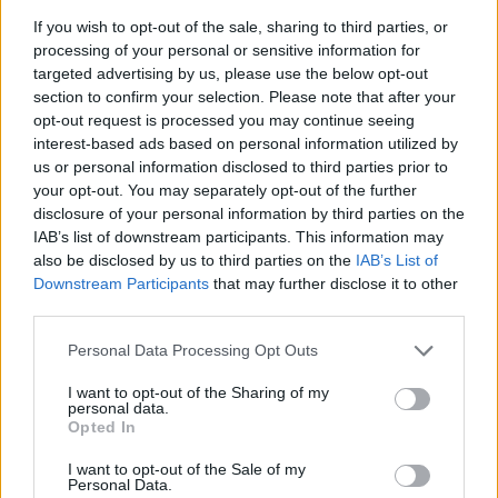
Az 1910 körül festett Csendélet a San Fransisco-i Panama-
If you wish to opt-out of the sale, sharing to third parties, or
Pacific International Exposition című kiállításon volt látható
processing of your personal or sensitive information for
targeted advertising by us, please use the below opt-out
1915-ben, nem véletlenül, hiszen megmutatja, hogy Márffy
section to confirm your selection. Please note that after your
hogyan illeszkedett bele a nemzetközi trendbe azzal, hogy
opt-out request is processed you may continue seeing
a fauve-ok színeit, szabadabb ecsetkezelését a cézanne-i
interest-based ads based on personal information utilized by
us or personal information disclosed to third parties prior to
térszerkesztéssel egyesítette. Most 4 500 000 Ft a
your opt-out. You may separately opt-out of the further
kikiáltási ára. Még korábbi, 1906 körül készült a
disclosure of your personal information by third parties on the
Szalmakalapos nő, amelyet 1907-ben már kiállítottak, és
IAB’s list of downstream participants. This information may
also be disclosed by us to third parties on the
IAB’s List of
reprodukáltak is. Kikiáltási ára 3 millió forint. Egy újabb
Downstream Participants
that may further disclose it to other
alkotói korszak reprezentánsa a Dinamikus önarckép az
third parties.
1920-as évekből. Érdekessége, hogy pasztellel vászonra
Please note that this website/app uses one or more Google
Personal Data Processing Opt Outs
festette a művész, illetve, hogy hátoldalán egy ?10-es
services and may gather and store information including but
évekbeli nyergesi akt fedezhető fel. Kikiáltási ára 1 800 000
not limited to your visit or usage behaviour. You may click to
I want to opt-out of the Sharing of my
personal data.
grant or deny consent to Google and its third-party tags to
Ft. A Nyolcak másik tagja Orbán Dezső, aki matuzsálemi
Opted In
use your data for below specified purposes in below Google
életének második felét Ausztráliában töltötte. Innen került
consent section.
I want to opt-out of the Sale of my
Personal Data.
haza az az 1911-es Akt, amely a festő élete végéig műterme