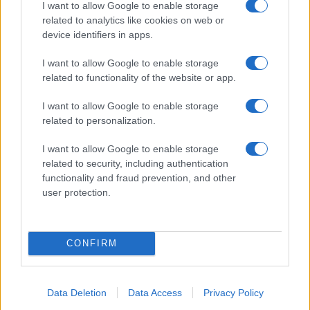
I want to allow Google to enable storage
az Asztaltársaság (kikiáltási ára: 2 400 000 Ft) és a Három
related to analytics like cookies on web or
hölgy (kikiáltási ára: 800 000 Ft) együtt szépen tükrözik a
device identifiers in apps.
művész festői kvalitásait. Az egyik legnagyobb magyar
I want to allow Google to enable storage
festő, Ferenczy Károly egy szép, nagybányai tájat ábrázoló,
related to functionality of the website or app.
a múlt század elején jelentős Kepes-gyűjteményből
I want to allow Google to enable storage
származó festménye is külön figyelmet érdemel, kikiáltási
related to personalization.
ára 2 200 000 Ft. Rippl-Rónai Józsefnek egy olyan pasztell
női portréja kerül árverésre ? Feketeboás hölgy (Linzer Terka
I want to allow Google to enable storage
related to security, including authentication
arcképe), 1923 (kikiáltási ára: 8,5 millió forint) ?, melynek
functionality and fraud prevention, and other
legfőbb érdekessége, hogy a híres íróportrékkal egyidős:
user protection.
ugyanaz a jellegzetes kék háttér övezi a szép, fiatal női
arcot, mint amilyet például Babits Mihály portréján láthatunk.
Egy másik pasztell portré Rippl-Rónai Ödönt, a festő
CONFIRM
testvérét, a lelkes műbarátot ábrázolja. A mű hátoldalán lévő
feliratból kiderül, hogy Ödön (akinek a kaposvári
Data Deletion
Data Access
Privacy Policy
gyűjteményéről készült katalógus megjelentetését