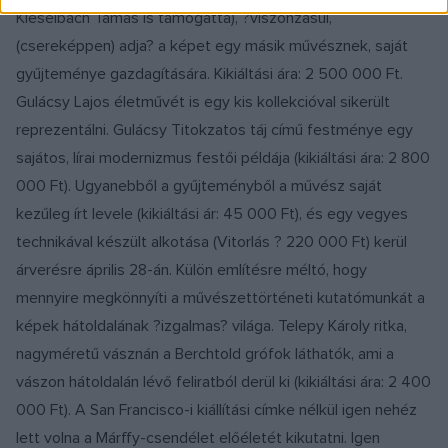
Kieselbach Tamás is támogatta), ?viszonzásul,
(csereképpen) adja? a képet egy másik művésznek, saját
gyűjteménye gazdagítására. Kikiáltási ára: 2 500 000 Ft.
Gulácsy Lajos életművét is egy kis kollekcióval sikerült
reprezentálni. Gulácsy Titokzatos táj című festménye egy
sajátos, lírai modernizmus festői példája (kikiáltási ára: 2 800
000 Ft). Ugyanebből a gyűjteményből a művész saját
kezűleg írt levele (kikiáltási ár: 45 000 Ft), és egy vegyes
technikával készült alkotása (Vitorlás ? 220 000 Ft) kerül
árverésre április 28-án. Külön említésre méltó, hogy
mennyire megkönnyíti a művészettörténeti kutatómunkát a
képek hátoldalának ?izgalmas? világa. Telepy Károly ritka,
nagyméretű vásznán a Berchtold grófok láthatók, ami a
vászon hátoldalán lévő feliratból derül ki (kikiáltási ára: 2 400
000 Ft). A San Francisco-i kiállítási címke nélkül igen nehéz
lett volna a Márffy-csendélet előéletét kikutatni. Igen