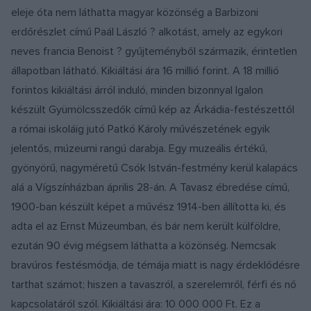
eleje óta nem láthatta magyar közönség a Barbizoni
erdőrészlet című Paál László ? alkotást, amely az egykori
neves francia Benoist ? gyűjteményből származik, érintetlen
állapotban látható. Kikiáltási ára 16 millió forint. A 18 millió
forintos kikiáltási árról induló, minden bizonnyal Igalon
készült Gyümölcsszedők című kép az Árkádia-festészettől
a római iskoláig jutó Patkó Károly művészetének egyik
jelentős, múzeumi rangú darabja. Egy muzeális értékű,
gyönyörű, nagyméretű Csók István-festmény kerül kalapács
alá a Vígszínházban április 28-án. A Tavasz ébredése című,
1900-ban készült képet a művész 1914-ben állította ki, és
adta el az Ernst Múzeumban, és bár nem került külföldre,
ezután 90 évig mégsem láthatta a közönség. Nemcsak
bravúros festésmódja, de témája miatt is nagy érdeklődésre
tarthat számot; hiszen a tavaszról, a szerelemről, férfi és nő
kapcsolatáról szól. Kikiáltási ára: 10 000 000 Ft. Ez a