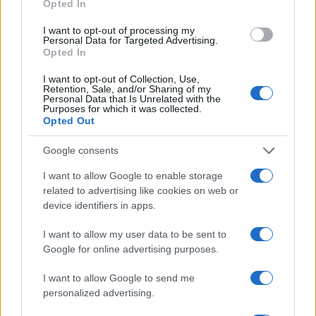
Opted In
falán függött, majd kiállították a retrospektív kiállításon New
I want to opt-out of processing my
South Wales-ben. Passuth Krisztina reprodukálta a Nyolcak
Personal Data for Targeted Advertising.
festészetét bemutató könyvében, és most 2,5 millióról
Opted In
indulhat érte a licit a Vígszínházban. A nagy sikerű Magyar
I want to opt-out of Collection, Use,
Retention, Sale, and/or Sharing of my
Nemzeti Galéria-beli Mednyánszky kiállítás után a Kieselbach
Personal Data that Is Unrelated with the
Purposes for which it was collected.
Galéria árverésén egy kamara-kiállításra elegendő
Opted Out
Mednyánszky László-alkotás szerepel (összesen nyolc),
köztük A város peremén, amely a neves Wolfner-
Google consents
gyűjteményből származik. Kikiáltási ára: 8 millió forint. De
I want to allow Google to enable storage
Schönberger művekből is sikerült egy kollekciót
related to advertising like cookies on web or
device identifiers in apps.
összegyűjteni. Egy gyűjteményből valók Schönberger
Armand alkotásai (Kikötő, Köszörűs ? mindkettő kikiáltási
I want to allow my user data to be sent to
ára: 3 800 000 Ft), melyek szintén kiemelkednek a
Google for online advertising purposes.
kínálatból. Az érdeklődők a művész monográfusa, Dr. András
I want to allow Google to send me
Edit esszéit olvashatják róluk a katalógusban. A
personalized advertising.
Virágcsendélet nyitott könyvvel (kikiáltási ára: 450 000 Ft),