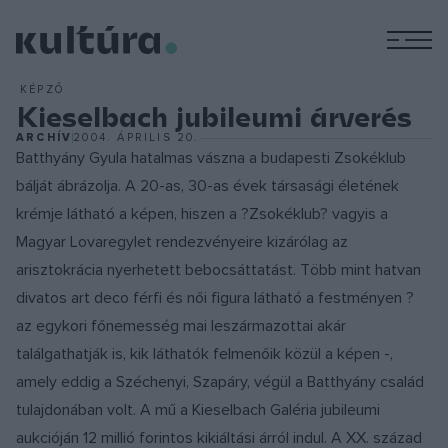
M
KÉPZŐ
Kieselbach jubileumi árverés
ARCHÍV
2004. ÁPRILIS 20.
Batthyány Gyula hatalmas vászna a budapesti Zsokéklub
bálját ábrázolja. A 20-as, 30-as évek társasági életének
krémje látható a képen, hiszen a ?Zsokéklub? vagyis a
Magyar Lovaregylet rendezvényeire kizárólag az
arisztokrácia nyerhetett bebocsáttatást. Több mint hatvan
divatos art deco férfi és női figura látható a festményen ?
az egykori főnemesség mai leszármazottai akár
találgathatják is, kik láthatók felmenőik közül a képen -,
amely eddig a Széchenyi, Szapáry, végül a Batthyány család
tulajdonában volt. A mű a Kieselbach Galéria jubileumi
aukcióján 12 millió forintos kikiáltási árról indul. A XX. század