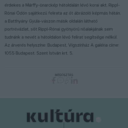
érdekes a Márffy-önarckép hátoldalán lévő korai akt, Rippl-
Rónai Ödön sajátkezű felirata az őt ábrázoló képmás hátán,
a Batthyány Gyula-vászon másik oldalán látható
portrévázlat, sőt Rippl-Rónai gyönyörű nőalakjának sem
tudnánk a nevét a hátoldalon lévő felirat segítsége nélkül.
Az árverés helyszíne: Budapest, Vígszínház A galéria címe:
1055 Budapest, Szent István krt. 5.
MEGOSZTÁS