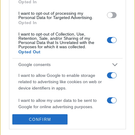
A színművész bár Egerben született, életének nagy
Opted In
részét mégis Budapesten és környékén élte, Pest
I want to opt-out of processing my
vármegyét tartja otthonának. Elmondása szerint mikor el
Personal Data for Targeted Advertising.
kell hagynia Budapestet egy-egy fellépés miatt, mindig
Opted In
igyekszik megismerni közelebbről a helyi
I want to opt-out of Collection, Use,
nevezetességeket, próbál belekóstolni a helységek
Retention, Sale, and/or Sharing of my
Personal Data that Is Unrelated with the
szellemiségébe. „Magányos farkas vagyok, szeretek
Purposes for which it was collected.
egyedül felfedezni” – vallotta be nekünk.
Opted Out
Google consents
Utunk a solymári kastélyromtól a szentendrei Duna-
parton, a zebegényi Kós Károly tervezte templomon át a
I want to allow Google to enable storage
Nemzeti Filmintézet lenyűgöző filmes díszleteiig tartott.
related to advertising like cookies on web or
De vajon mitől egyedülálló az óriási fóti filmes műterem
device identifiers in apps.
Európában, és milyen kincseket rejt a váci Ódon-fon
I want to allow my user data to be sent to
raktára? Videónkból kiderül!
Google for online advertising purposes.
I want to allow Google to send me
CONFIRM
personalized advertising.