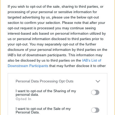
If you wish to opt-out of the sale, sharing to third parties, or
processing of your personal or sensitive information for
targeted advertising by us, please use the below opt-out
section to confirm your selection. Please note that after your
opt-out request is processed you may continue seeing
interest-based ads based on personal information utilized by
us or personal information disclosed to third parties prior to
your opt-out. You may separately opt-out of the further
Amellett, hogy Pest vármegye országunk központi
disclosure of your personal information by third parties on the
régiója, kortárs kulturális és történelmi színhelyekben is
IAB’s list of downstream participants. This information may
gazdag. Fővárosunkként Budapestre irányul a legtöbb
also be disclosed by us to third parties on the
IAB’s List of
figyelem – holott számtalan értéket rejtenek magukban a
Downstream Participants
that may further disclose it to other
környező tájegységek, kisebb városok és községek is.
third parties.
Stábunkat Kautzky Armand kalauzolta végig a
Please note that this website/app uses one or more Google
Personal Data Processing Opt Outs
vármegyében: középkori kastélymaradványok,
services and may gather and store information including but
természeti kincsek között kalandoztunk, építészeti
not limited to your visit or usage behaviour. You may click to
I want to opt-out of the Sharing of my
personal data.
örökségünk fontos darabját is megismerhettük, és még
grant or deny consent to Google and its third-party tags to
Opted In
egy monumentális filmkulisszába is ellátogattunk.
use your data for below specified purposes in below Google
consent section.
I want to opt-out of the Sale of my
Personal Data.