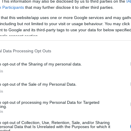
. This information may also be disclosed by us to third parties on the
IA
Participants
that may further disclose it to other third parties.
 that this website/app uses one or more Google services and may gath
including but not limited to your visit or usage behaviour. You may click 
 to Google and its third-party tags to use your data for below specifi
ogle consent section.
l Data Processing Opt Outs
o opt-out of the Sharing of my personal data.
In
o opt-out of the Sale of my Personal Data.
In
to opt-out of processing my Personal Data for Targeted
ing.
In
o opt-out of Collection, Use, Retention, Sale, and/or Sharing
ersonal Data that Is Unrelated with the Purposes for which it
lected.