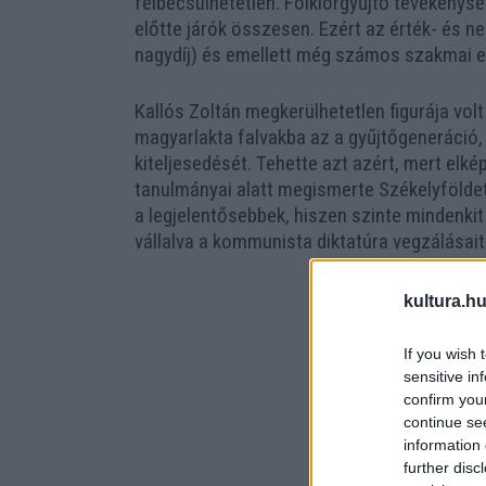
felbecsülhetetlen. Folklórgyűjtő tevékenysé
előtte járók összesen. Ezért az érték- és 
nagydíj) és emellett még számos szakmai e
Kallós Zoltán megkerülhetetlen figurája volt
magyarlakta falvakba az a gyűjtőgeneráció
kiteljesedését. Tehette azt azért, mert elk
tanulmányai alatt megismerte Székelyfölde
a legjelentősebbek, hiszen szinte mindenkit 
vállalva a kommunista diktatúra vegzálásait
kultura.hu
If you wish 
sensitive in
confirm you
continue se
information 
further disc