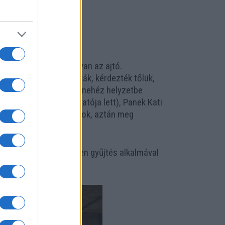
 hogy hátul blokkolva van az ajtó.
ncházasokat is behívatták, kérdezték tőlük,
rovokálni, a fiatalokat nehéz helyzetbe
i Együttes első igazgatója lett), Panek Kati
i: most táncházat akartok, aztán meg
részt közösen. Egy ilyen gyűjtés alkalmával
apropóját adja.