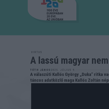
VIRTUS
A lassú magyar nem
2025. JÚLIUS 9.
TÓTH JÁNOS
A válaszúti Kallós György „Duka” ritka v
táncos adatközlő maga Kallós Zoltán népr