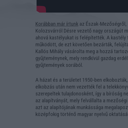
Korábban már írtunk
az Észak-Mezőségről, az
Kolozsvárról Désre vezető nagy országút men
ahová kastélyukat is felépítették. A kastél
működött, de ezt követően bezárták, felúj
Kallós Mihály vásárolta meg a hozzá tartozó
gyűjteménynek, mely rendkívül gazdag erdél
gyűjtemények sorából.
A házat és a területet 1950-ben elkobozták, 
elkobzás után nem vezették fel a telekkönyvr
szerepeltek tulajdonosként, így a bíróság n
az alapítványát, mely felvállalta a mezősé
azt az alapítójának munkássága megalapozta
középfokig történő magyar nyelvű oktatását