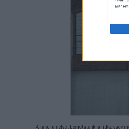
authenti
A tánc, amelyet bemutatunk, a ritka, vagy 