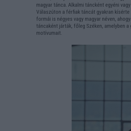
magyar tánca. Alkalmi táncként egyéni vagy
Válaszúton a férfiak táncát gyakran kísérte 
formái is négyes vagy magyar néven, ahogya
táncaként járták, főleg Széken, amelyben a 
motívumait.