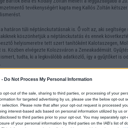
ge Bartók Béla és Kodály Zoltán mellett a leggazdagabb a 20.
nemzetmentő tevékenységért kapta meg Kallós Zoltán kétszer 
lismerést.
 a határon túli néptánckutatásnak is. Ő volt az, aki segítsége 
, akiknek köszönhetjük a néptánckutatás és ennek következ
épesztő helyismeretre tett szert tanítóként Kalotaszegen, M
t is. Közben elvégezte Kolozsváron a Zeneakadémiát. Gyűjt
ismert, tudta, ki a legkiválóbb adatközlő, így a gyűjtőket is o
.
 -
Do Not Process My Personal Information
to opt-out of the sale, sharing to third parties, or processing of your per
formation for targeted advertising by us, please use the below opt-out s
r selection. Please note that after your opt-out request is processed y
eing interest-based ads based on personal information utilized by us or
disclosed to third parties prior to your opt-out. You may separately opt-
losure of your personal information by third parties on the IAB’s list of