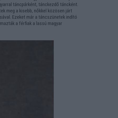
yarral táncpárként, tánckezdő táncként.
ntek meg a kisebb, nőkkel közösen járt
sával. Ezeket már a táncszünetek indító
lmazták a férfiak a lassú magyar