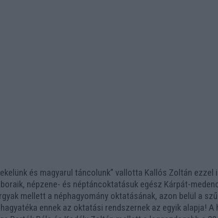
kelünk és magyarul táncolunk” vallotta Kallós Zoltán ezzel i
oraik, népzene- és néptáncoktatásuk egész Kárpát-medence
árgyak mellett a néphagyomány oktatásának, azon belül a szű
 hagyatéka ennek az oktatási rendszernek az egyik alapja! 