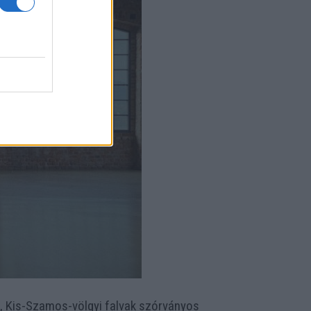
i, Kis-Szamos-völgyi falvak szórványos