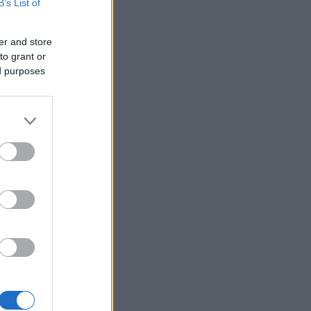
B’s List of
er and store
to grant or
ed purposes