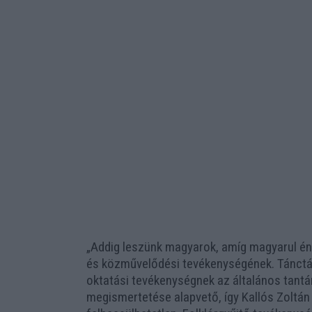
„Addig leszünk magyarok, amíg magyarul éne
és közművelődési tevékenységének. Tánctáb
oktatási tevékenységnek az általános tant
megismertetése alapvető, így Kallós Zoltán