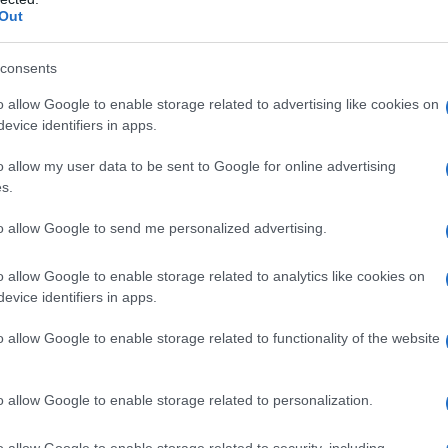
Out
consents
o allow Google to enable storage related to advertising like cookies on
evice identifiers in apps.
ra. Amikor le akartam szállni a buszról, hátraszólt a sofőr,
zekuritátére. Kizsebeltek, leírták a címeket, mindent. De a tá
o allow my user data to be sent to Google for online advertising
k. Ezért én eleinte nem is jártam táncházakba, nem akartam p
s.
 Zoltánt (ő később, 1990 után a Hargita Nemzeti Székely Nép
esz. Zoli jött, mesélte, hogy a szekus tiszt azt mondta nek
to allow Google to send me personalized advertising.
o allow Google to enable storage related to analytics like cookies on
evice identifiers in apps.
s Andrásfalvy Bertalannal, akikkel számos gyűjtőúton vettek 
allós „Duka” Györgynek a táncát is, mely a mostani filmünk 
o allow Google to enable storage related to functionality of the website
o allow Google to enable storage related to personalization.
o allow Google to enable storage related to security, including