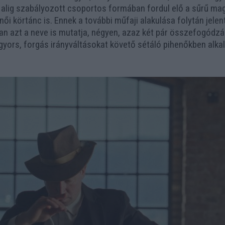
 alig szabályozott csoportos formában fordul elő a sűrű mag
női körtánc is. Ennek a további műfaji alakulása folytán jele
n azt a neve is mutatja, négyen, azaz két pár összefogódzá
gyors, forgás irányváltásokat követő sétáló pihenőkben alka