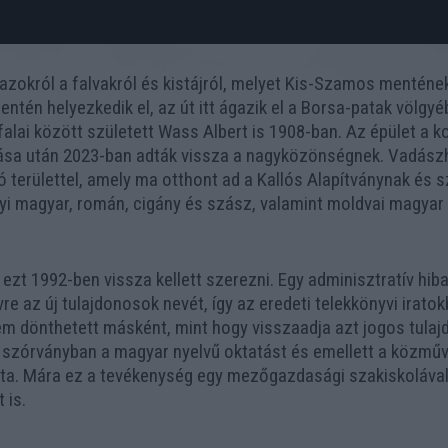
okról a falvakról és kistájról, melyet Kis-Szamos mentének 
tén helyezkedik el, az út itt ágazik el a Borsa-patak völgyéb
y falai között született Wass Albert is 1908-ban. Az épület 
ítása után 2023-ban adták vissza a nagyközönségnek. Vadász
 területtel, amely ma otthont ad a Kallós Alapítványnak és 
yi magyar, román, cigány és szász, valamint moldvai magyar 
ezt 1992-ben vissza kellett szerezni. Egy adminisztratív hiba
e az új tulajdonosok nevét, így az eredeti telekkönyvi iratok
em dönthetett másként, mint hogy visszaadja azt jogos tulaj
gi szórványban a magyar nyelvű oktatást és emellett a közmű
. Mára ez a tevékenység egy mezőgazdasági szakiskolával is
 is.