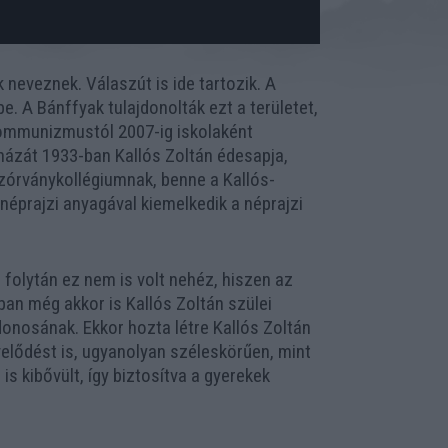
neveznek. Válaszút is ide tartozik. A
e. A Bánffyak tulajdonolták ezt a területet,
a kommunizmustól 2007-ig iskolaként
házát 1933-ban Kallós Zoltán édesapja,
szórványkollégiumnak, benne a Kallós-
néprajzi anyagával kiemelkedik a néprajzi
 folytán ez nem is volt nehéz, hiszen az
ban még akkor is Kallós Zoltán szülei
donosának. Ekkor hozta létre Kallós Zoltán
velődést is, ugyanolyan széleskörűen, mint
 kibővült, így biztosítva a gyerekek