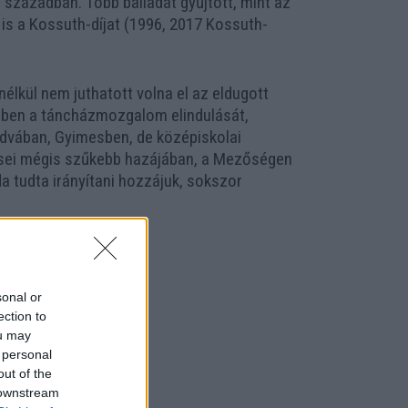
 században. Több balladát gyűjtött, mint az
is a Kossuth-díjat (1996, 2017 Kossuth-
nélkül nem juthatott volna el az eldugott
tében a táncházmozgalom elindulását,
oldvában, Gyimesben, de középiskolai
ései mégis szűkebb hazájában, a Mezőségen
da tudta irányítani hozzájuk, sokszor
sonal or
ection to
ou may
 personal
out of the
 downstream