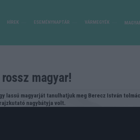
HÍREK
ESEMÉNYNAPTÁR
VÁRMEGYÉK
MAGYA
 rossz magyar!
agy lassú magyarját tanulhatjuk meg Berecz István tolmác
ajzkutató nagybátyja volt.