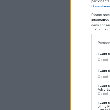
participants
Downstream 
Please note
information 
deny consent
in below Go
Persona
I want t
Opted 
I want t
Opted 
I want 
Advertis
Opted 
I want t
of my P
was col