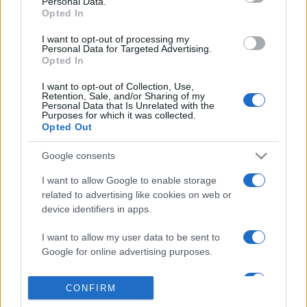
Personal Data.
bizonyítékkal szolgálnak arról, hogy az ilyen űrsziklák olyan
Opted In
alapanyagokkal láthatták el a Földet történetének korai
I want to opt-out of processing my
szakaszában, amelyek elősegítették az élő szervezetek
Personal Data for Targeted Advertising.
Opted In
kialakulását.
I want to opt-out of Collection, Use,
Retention, Sale, and/or Sharing of my
Personal Data that Is Unrelated with the
Purposes for which it was collected.
TUDOMÁNY
Opted Out
A Gaia űrszonda befejezi a Tejútrendszer
feltérképezését
Google consents
Befejezi küldetésének égboltfelmérési szakaszát az
I want to allow Google to enable storage
Európai Űrügynökség (ESA) Tejút-térképezője, a Gaia január
related to advertising like cookies on web or
15-én. Az űrtávcső 2014 óta végez méréseket, az általa
device identifiers in apps.
gyűjtött adatok alapján készülhetett el a Tejútrendszer
I want to allow my user data to be sent to
eddigi legpontosabb térképe.
Google for online advertising purposes.
I want to allow Google to send me
CONFIRM
personalized advertising.