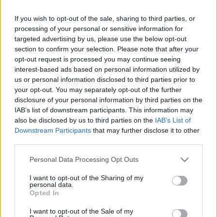
A halvány üstökösök nyomába eredtek a
magyar kutatók
If you wish to opt-out of the sale, sharing to third parties, or
processing of your personal or sensitive information for
Év végén kezdi meg működését a chilei Vera C. Rubin
targeted advertising by us, please use the below opt-out
Obszervatórium a világ legnagyobb csillagászati
section to confirm your selection. Please note that after your
kamerájával, amely tíz évig kémleli majd a déli égboltot,
opt-out request is processed you may continue seeing
interest-based ads based on personal information utilized by
színes, ultra nagy felbontású filmet készítve minden
us or personal information disclosed to third parties prior to
változásról. Az égboltfelmérésben magyar kutatók is részt
your opt-out. You may separately opt-out of the further
vesznek.
disclosure of your personal information by third parties on the
IAB’s list of downstream participants. This information may
also be disclosed by us to third parties on the
IAB’s List of
Downstream Participants
that may further disclose it to other
TUDOMÁNY
third parties.
Egyre nagyobb az esély arra, hogy az élet
a Földön kívül kezdődhetett
Please note that this website/app uses one or more Google
Personal Data Processing Opt Outs
services and may gather and store information including but
Az élet kémiai építőköveit mutatták ki a tudósok azokban a
not limited to your visit or usage behaviour. You may click to
I want to opt-out of the Sharing of my
kőzet- és pormintákban, amelyeket öt éve a Bennu
personal data.
grant or deny consent to Google and its third-party tags to
Opted In
aszteroidáról gyűjtött a NASA űrszondája. A szerdán
use your data for below specified purposes in below Google
consent section.
publikált két tanulmány szerint a minták az eddigi legjobb
I want to opt-out of the Sale of my