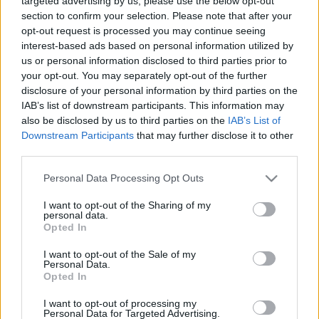
targeted advertising by us, please use the below opt-out
section to confirm your selection. Please note that after your
opt-out request is processed you may continue seeing
interest-based ads based on personal information utilized by
PROGRAM
us or personal information disclosed to third parties prior to
Városi séta Kosztolányi Dezső
your opt-out. You may separately opt-out of the further
születésnapján
disclosure of your personal information by third parties on the
IAB’s list of downstream participants. This information may
also be disclosed by us to third parties on the
IAB’s List of
Downstream Participants
that may further disclose it to other
IRODALOM
third parties.
Kosztolányi regényalakjai: valóság és
fikció
Please note that this website/app uses one or more Google
Personal Data Processing Opt Outs
services and may gather and store information including but
Kosztolányi valóban létező személyeket „írt szét” a
not limited to your visit or usage behaviour. You may click to
I want to opt-out of the Sharing of my
regényeiben, különféle fiktív szereplőknek kölcsönözve
personal data.
grant or deny consent to Google and its third-party tags to
Opted In
egy-egy jellemző gesztusukat, szófordulatukat vagy
use your data for below specified purposes in below Google
consent section.
külsejüket.
I want to opt-out of the Sale of my
Personal Data.
Opted In
I want to opt-out of processing my
IRODALOM
Personal Data for Targeted Advertising.