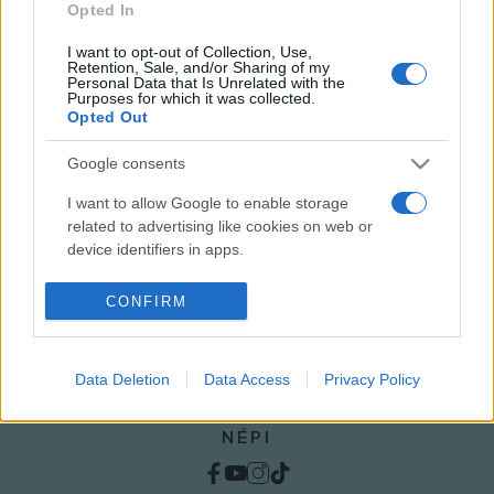
„Mégiscsak a jó versei teszik a poétát” –
Opted In
Kaffka Margit és Kosztolányi Dezső
I want to opt-out of Collection, Use,
kapcsolata
Retention, Sale, and/or Sharing of my
Personal Data that Is Unrelated with the
A Sziveri Intézet beszélgetésén Parádi Andrea muzeológus
Purposes for which it was collected.
Opted Out
és Arany Zsuzsanna irodalomtörténész mesélt Kaffka és
Kosztolányi kapcsolatáról.
Google consents
I want to allow Google to enable storage
related to advertising like cookies on web or
device identifiers in apps.
I want to allow my user data to be sent to
CONFIRM
Google for online advertising purposes.
I want to allow Google to send me
Data Deletion
Data Access
Privacy Policy
personalized advertising.
I want to allow Google to enable storage
NÉPI
related to analytics like cookies on web or
device identifiers in apps.