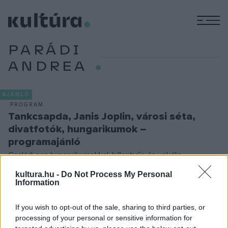
M
PARÁDI
ANDREA
AJÁNLÓ
PROGRAM
Tankcsapda, Janis Joplin, városi séta,
divatfotók, hungarikumok –
programajánló
Családi nap hungarikumokkal, billentyűs és vokális
meditációk, Tankcsapda-koncert a sportarénában, városi
kultura.hu -
Do Not Process My Personal
Information
séta Kosztolányi Dezső születésnapján, Hímesnap a
Néprajzi Múzeumban, Szipál Márton divatfotói Pécsen –
If you wish to opt-out of the sale, sharing to third parties, or
további részletek és egyéb izgalmas tippek heti
processing of your personal or sensitive information for
programajánlónkban.