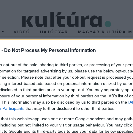
T
VIDEÓ
HAJÓGYÁR
MAGYAR KULTÚRA M
 -
Do Not Process My Personal Information
GY
to opt-out of the sale, sharing to third parties, or processing of your per
formation for targeted advertising by us, please use the below opt-out s
r selection. Please note that after your opt-out request is processed y
eing interest-based ads based on personal information utilized by us or
átia legalább
disclosed to third parties prior to your opt-out. You may separately opt-
fontos, mint a
losure of your personal information by third parties on the IAB’s list of
”
. This information may also be disclosed by us to third parties on the
IA
Participants
that may further disclose it to other third parties.
 felelőssége nagyobb, mint
eneszerzőé vagy
 that this website/app uses one or more Google services and may gath
including but not limited to your visit or usage behaviour. You may click 
é. Mert egy könyvet le
 to Google and its third-party tags to use your data for below specifi