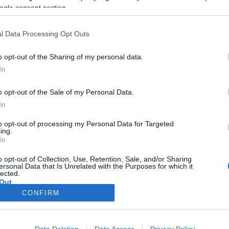
 egy rossz koncertet ott lehet
ogle consent section.
rdektelen kiállításról el lehet
y épülettel muszáj együtt
l Data Processing Opt Outs
edekig vagy tovább” – véli
o opt-out of the Sharing of my personal data.
örgy. A nemrég Kossuth-díjjal
In
építésszel a házak
ól, az évszázadok múltán is
o opt-out of the Sale of my Personal Data.
vészetről és elhasznált
In
ldalára készült skiccekről is
to opt-out of processing my Personal Data for Targeted
ing.
nk.
In
o opt-out of Collection, Use, Retention, Sale, and/or Sharing
ersonal Data that Is Unrelated with the Purposes for which it
lected.
Out
CONFIRM
consents
o allow Google to enable storage related to advertising like cookies on