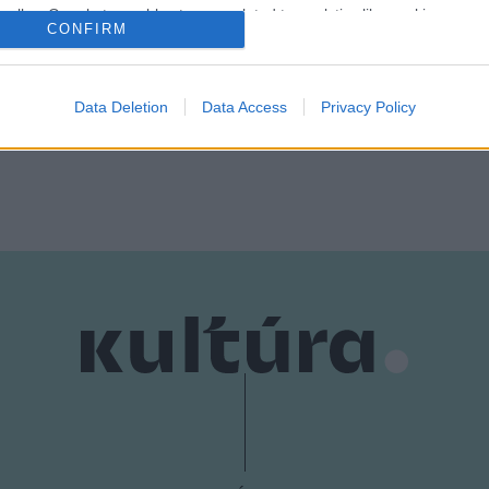
o allow Google to enable storage related to analytics like cookies on
CONFIRM
evice identifiers in apps.
o allow Google to enable storage related to functionality of the website
Data Deletion
Data Access
Privacy Policy
o allow Google to enable storage related to personalization.
o allow Google to enable storage related to security, including
cation functionality and fraud prevention, and other user protection.