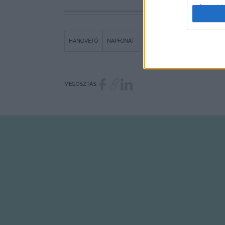
I want t
web or d
I want t
HANGVETŐ
NAPFONAT
or app.
I want t
MEGOSZTÁS
I want t
authenti