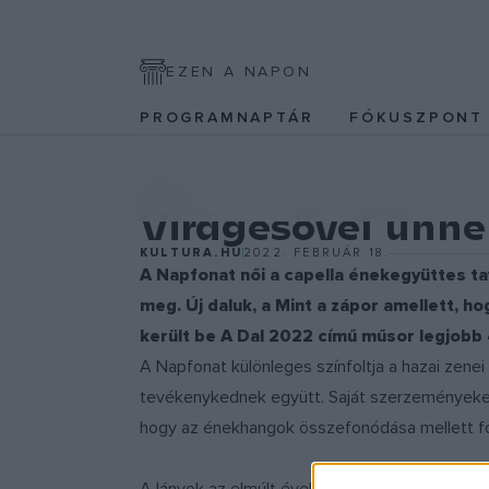
EZEN A NAPON
PROGRAMNAPTÁR
FÓKUSZPON
ZENE
Virágesővel ünne
KULTURA.HU
2022. FEBRUÁR 18.
A Napfonat női a capella énekegyüttes ta
meg. Új daluk, a Mint a zápor amellett, h
került be A Dal 2022 című műsor legjobb 
A Napfonat különleges színfoltja a hazai zene
tevékenykednek együtt. Saját szerzeményeket,
hogy az énekhangok összefonódása mellett fon