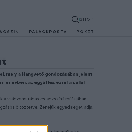
SHOP
AGAZIN
PALACKPOSTA
POKET
at
vel, mely a Hangvető gondozásában jelent
n az évben: az együttes ezzel a dallal
ik a világzene tágas és sokszínű műfajában
ngzásba öltöztetve. Zenéjük egyediségét adja,