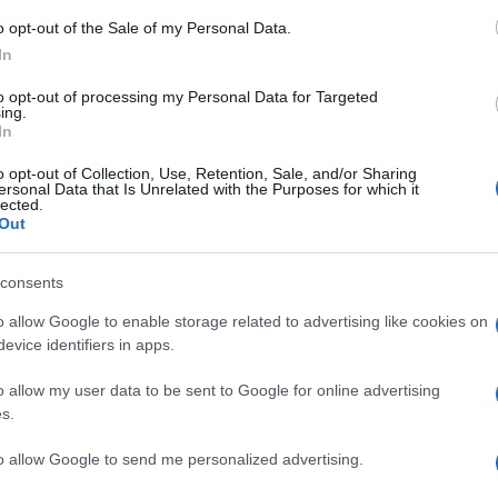
o opt-out of the Sale of my Personal Data.
In
to opt-out of processing my Personal Data for Targeted
ing.
In
el, amely átadja azt a könnyed, mégis mély érzést, ami nekünk eh
k kis mikrotörténetet, illetve egy-egy történet kimerevített, meg
o opt-out of Collection, Use, Retention, Sale, and/or Sharing
ersonal Data that Is Unrelated with the Purposes for which it
lected.
Out
mely azonkívül, hogy univerzális, a női lélekben zajló folyamatok 
lt nekünk a játékra. Egyaránt használtuk férfi, gyermek, párkapc
consents
nkra izgalmas asszociációk születtek a virágok segítségével. Ál
állapotot, amely minket alkotóként, nőként, egyénenként is jellemez
o allow Google to enable storage related to advertising like cookies on
evice identifiers in apps.
o allow my user data to be sent to Google for online advertising
atával (Nyíri Julianna, Lukács Máté) nagyon könnyedén hangolódot
s.
r (BotanicArt) segített, a forgatási helyszínt pedig az Artus Stúd
to allow Google to send me personalized advertising.