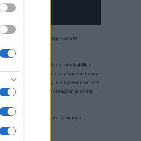
hez a dalhoz társul. Nem egy konkrét
állított pillanatát.
csodaszép jelképe lehet, és remekül illik a
solat, érzelem, reakció, egy-egy gondolat vagy
taluk könnyű volt képileg is megteremteni azt
, és ami a nőknek általánosságban is sajátja” −
t rá a lányok elképzelésére. A virágok
ió biztosította.