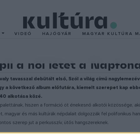
T
VIDEÓ
HAJÓGYÁR
MAGYAR KULTÚRA M
pli a női létet a Napfon
valy tavasszal debütált első, Szól a világ című nagylemezé
ogy a következő album előfutára, kiemelt szerepet kap ebbe
40 alkotása közé.
i palettának, hiszen a formáció öt énekesnő alkotói közössége, ak
 magyar és más kultúrák népdalait dolgozzák fel polifonikus ha
tos szerep jut a perkusszív, ütős hangszereknek.