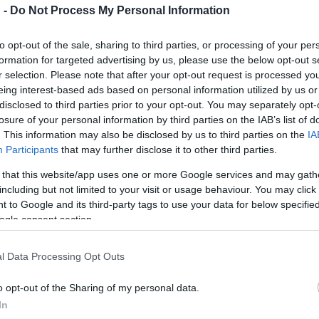
gyar világzenei színpadokat: meghívott vendégei, illetve előzen
 -
Do Not Process My Personal Information
sei közé, 2021 szeptemberében Sena Dagaduval léptek fel a Ne
 István-bazilikában. Idén a Müpában koncerteztek először, a népz
to opt-out of the sale, sharing to third parties, or processing of your per
ztiválon, a Fishing on Orfűn, a Művészetek Völgyében, az Opus Ja
formation for targeted advertising by us, please use the below opt-out s
r selection. Please note that after your opt-out request is processed y
tve a Jóvilágvan zenekar társaságában. Legközelebb február 19-én
eing interest-based ads based on personal information utilized by us or
disclosed to third parties prior to your opt-out. You may separately opt-
losure of your personal information by third parties on the IAB’s list of
. This information may also be disclosed by us to third parties on the
IA
 írt saját szerzeménye a szerelemről mesél
Mint a zápor
címmel.
Participants
that may further disclose it to other third parties.
 that this website/app uses one or more Google services and may gath
, mint egy nyár esti tánc az esőben. Sokan írnak a szerelemről, h
including but not limited to your visit or usage behaviour. You may click 
an szó. A
Mint a zápor
a megérkezett szerelem érzéséről szól, ami
 to Google and its third-party tags to use your data for below specifi
fajta kegyelmi állapotban lehetünk” − írja a dalt ihlető megélésről
ogle consent section.
, de cserébe megtart, felemel és frissít, mint egy nyári zápor.”
l Data Processing Opt Outs
o opt-out of the Sharing of my personal data.
In