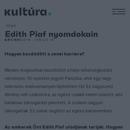
M
ZENE
Edith Piaf nyomdokain
ARCHÍV
2019. JÚNIUS 16.
Hogyan kezdődött a zenei karriere?
Minden Avignonban kezdődött a helyi tehetségkutató
versenyen. Itt nyertem jegyet Párizsba, ahol egy nagy
televíziós énekversenyen léphettem fel. Ez nagyszerű
élmény volt számomra, az egész család velem utazott, ami
hatalmas támogatást jelentett. A szüleim nagyon
támogattak. Ez sokat segített az egész karrieremben.
Az emberek Önt Edith Piaf utódjának tartják. Hogyan