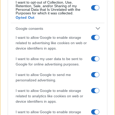
I want to opt-out of Collection, Use,
történelemben, aki fellépett Kínában. Ez így van?
Retention, Sale, and/or Sharing of my
Personal Data that Is Unrelated with the
Talán ez így igaz. 1986-ban meghívott a kínai kormány, hogy
Purposes for which it was collected.
Opted Out
tartsak egy koncertsorozatot az országukban. A saját
francia zenészeim kíséretében mentem, közösen egy
Google consents
nagyszerű kínai zenekarral. Abban az időben két koncertet
I want to allow Google to enable storage
játszottam Pekingben és Sanghajban. Nagyon meleg
related to advertising like cookies on web or
fogadtatást kaptam. Amikor kínai nyelven énekeltem, a
device identifiers in apps.
közönség teljesen megőrült.
I want to allow my user data to be sent to
Google for online advertising purposes.
Arról is ismert, hogy több nyelven énekel. Hány
I want to allow Google to send me
nyelven, és melyik Ön szerint a legnehezebb?
personalized advertising.
Összesen kilenc világnyelven énekelek. A legnehezebb
I want to allow Google to enable storage
related to analytics like cookies on web or
számomra nem a kínai vagy a japán, hanem a finn nyelv.
device identifiers in apps.
Tényleg nagyon nehéz a kiejtési módja.
I want to allow Google to enable storage