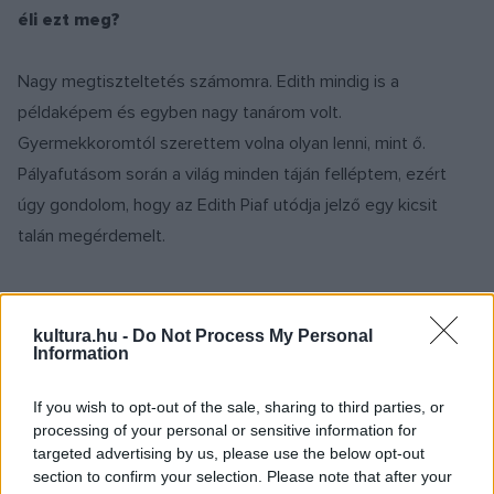
éli ezt meg?
Nagy megtiszteltetés számomra. Edith mindig is a
példaképem és egyben nagy tanárom volt.
Gyermekkoromtól szerettem volna olyan lenni, mint ő.
Pályafutásom során a világ minden táján felléptem, ezért
úgy gondolom, hogy az Edith Piaf utódja jelző egy kicsit
talán megérdemelt.
kultura.hu -
Do Not Process My Personal
Information
A zene világában már ötven éve jelen van. Van
valamiféle receptje a kitartáshoz?
If you wish to opt-out of the sale, sharing to third parties, or
processing of your personal or sensitive information for
Az a tény, hogy még mindig összpontosítok, és úgymond a
targeted advertising by us, please use the below opt-out
section to confirm your selection. Please note that after your
csúcson vagyok, azáltal lehetséges, hogy sohasem