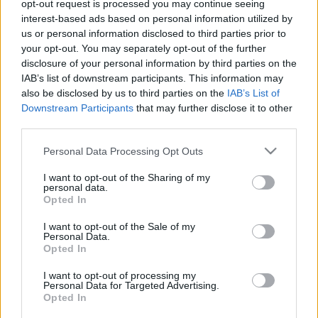
opt-out request is processed you may continue seeing
változtattam meg elveimet és szokásaimat. Önmagam
interest-based ads based on personal information utilized by
voltam, vagyok és leszek is mindig. Egész életemben azt
us or personal information disclosed to third parties prior to
your opt-out. You may separately opt-out of the further
csinálom, amit szeretek, tehát énekelek.
disclosure of your personal information by third parties on the
IAB’s list of downstream participants. This information may
also be disclosed by us to third parties on the
IAB’s List of
Downstream Participants
that may further disclose it to other
third parties.
Van valami különleges módszer testének formában
Please note that this website/app uses one or more Google
tartására? A világ számos részén való koncertezés
Personal Data Processing Opt Outs
services and may gather and store information including but
bizonyára fizikailag is megterhelő.
not limited to your visit or usage behaviour. You may click to
I want to opt-out of the Sharing of my
personal data.
Ha az életerő forrásáról beszélünk, akkor törődnünk kell a
grant or deny consent to Google and its third-party tags to
Opted In
use your data for below specified purposes in below Google
testünkkel. Szeretek enni, de sohasem eszem sokat. A
consent section.
I want to opt-out of the Sale of my
biotermékeket részesítem előnyben, és sok halat,
Personal Data.
Opted In
gyümölcsöt, valamint zöldséget fogyasztok. Sohasem
dohányoztam, és sokat alszom, különösen fellépés előtt.
I want to opt-out of processing my
Personal Data for Targeted Advertising.
Opted In
Azt mondják, Ön az első európai művész a