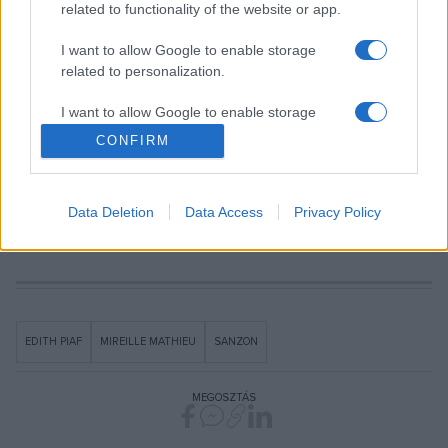
related to functionality of the website or app.
Mik a tervei? Min dolgozik?
I want to allow Google to enable storage
related to personalization.
Most új albumot készítünk, mintegy tizenöt, német nyelven
felénekelt dalról van szó. Aztán otthon akarok pihenni
I want to allow Google to enable storage
Avignonban és egy kis időt eltölteni a szeretetteim
related to security, including authentication
CONFIRM
functionality and fraud prevention, and other
körében. A nyár után európai turnéra indulok, ahol többek
user protection.
között Budapestet is meglátogatom, ahová igazán vágyom.
Data Deletion
Data Access
Privacy Policy
Gyönyörű fővárosuk van.
EDITH PIAF
MIREILLE MATHIEU
SANZON
MEGOSZTÁS