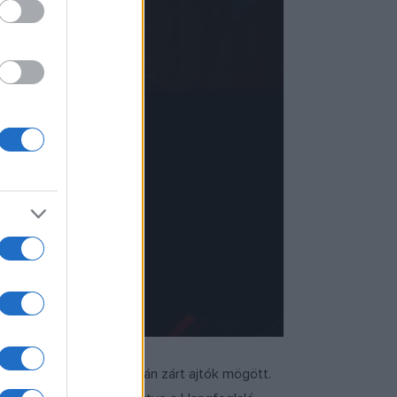
ri a Dürer Kert színpadán zárt ajtók mögött.