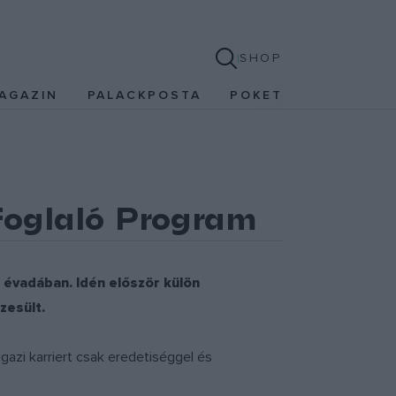
SHOP
AGAZIN
PALACKPOSTA
POKET
foglaló Program
 évadában. Idén először külön
zesült.
Igazi karriert csak eredetiséggel és