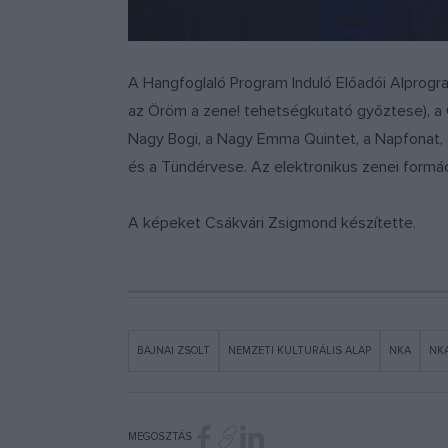
A Hangfoglaló Program Induló Előadói Alprogra
az Öröm a zene! tehetségkutató győztese), a C
Nagy Bogi, a Nagy Emma Quintet, a Napfonat, a 
és a Tündérvese. Az elektronikus zenei form
A képeket Csákvári Zsigmond készítette.
BAJNAI ZSOLT
NEMZETI KULTURÁLIS ALAP
NKA
NK
MEGOSZTÁS