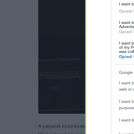
I want t
Opted 
I want 
Advertis
Opted 
I want t
of my P
was col
Opted 
Google 
I want t
web or d
I want t
purpose
I want 
A pályázók közül kiválasztott 61 előadót októ