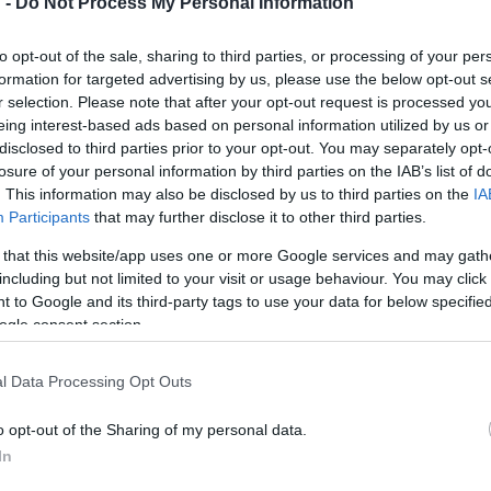
 -
Do Not Process My Personal Information
ult Hangfoglaló Program egyfajta könnyűzenei életpálya-modellt 
!
tehetségkutató, az induló előadói támogatás, az előzenekari, a k
to opt-out of the sale, sharing to third parties, or processing of your per
solt.
formation for targeted advertising by us, please use the below opt-out s
r selection. Please note that after your opt-out request is processed y
eing interest-based ads based on personal information utilized by us or
disclosed to third parties prior to your opt-out. You may separately opt-
losure of your personal information by third parties on the IAB’s list of
. This information may also be disclosed by us to third parties on the
IA
Participants
that may further disclose it to other third parties.
 that this website/app uses one or more Google services and may gath
including but not limited to your visit or usage behaviour. You may click 
 to Google and its third-party tags to use your data for below specifi
ogle consent section.
l Data Processing Opt Outs
o opt-out of the Sharing of my personal data.
In