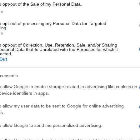
o opt-out of the Sale of my Personal Data.
In
to opt-out of processing my Personal Data for Targeted
ing.
In
o opt-out of Collection, Use, Retention, Sale, and/or Sharing
ersonal Data that Is Unrelated with the Purposes for which it
lected.
Out
consents
o allow Google to enable storage related to advertising like cookies on
evice identifiers in apps.
o allow my user data to be sent to Google for online advertising
s.
to allow Google to send me personalized advertising.
ber közepén négy napon át hallgatta meg élőben a tizenöt tagú zsű