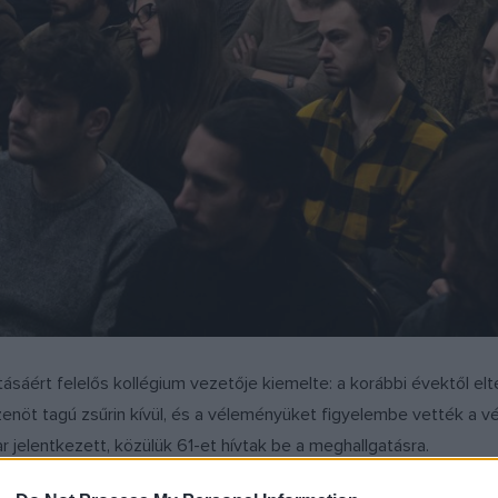
ásáért felelős kollégium vezetője kiemelte: a korábbi évektől el
zenöt tagú zsűrin kívül, és a véleményüket figyelembe vették a 
 jelentkezett, közülük 61-et hívtak be a meghallgatásra.