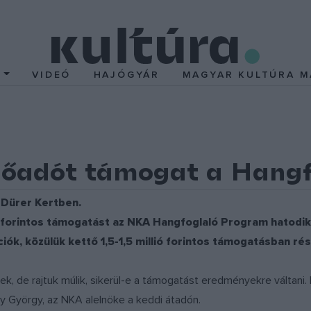
T
VIDEÓ
HAJÓGYÁR
MAGYAR KULTÚRA M
előadót támogat a Hang
 Dürer Kertben.
ó forintos támogatást az NKA Hangfoglaló Program hatodik
iók, közülük kettő 1,5-1,5 millió forintos támogatásban rés
ek, de rajtuk múlik, sikerül-e a támogatást eredményekre váltani. 
y György, az NKA alelnöke a keddi átadón.