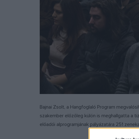
Bajnai Zsolt, a Hangfoglaló Program megvalósít
szakember előzőleg külön is meghallgatta a ti
előadói alprogramjának pályázatára 251 zenekar