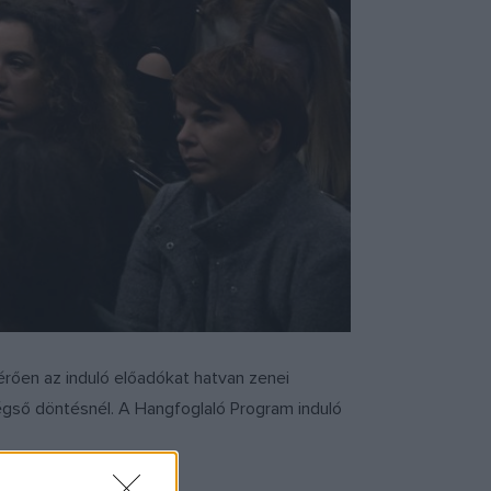
térően az induló előadókat hatvan zenei
végső döntésnél. A Hangfoglaló Program induló