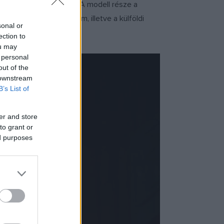
kínál a pályázataival. A modell része a
lubtámogatási alprogram, illetve a külföldi
sonal or
ection to
ou may
 personal
out of the
 downstream
B’s List of
er and store
to grant or
ed purposes