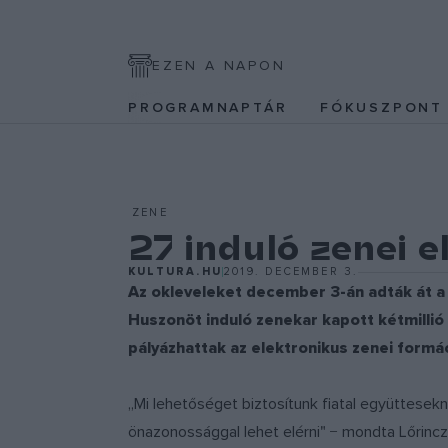
EZEN A NAPON
PROGRAMNAPTÁR
FÓKUSZPON
ZENE
27 induló zenei 
KULTURA.HU
2019. DECEMBER 3.
Az okleveleket december 3-án adták át a
Huszonöt induló zenekar kapott kétmilli
pályázhattak az elektronikus zenei formác
„Mi lehetőséget biztosítunk fiatal együttesekn
önazonossággal lehet elérni" − mondta Lőrincz