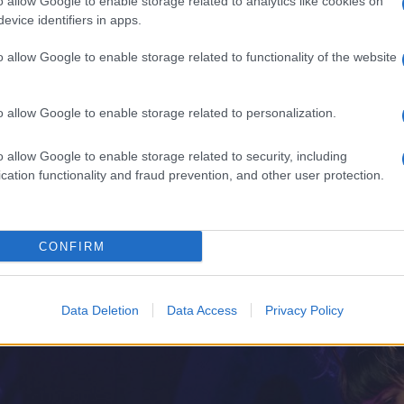
zésére, hogy koncerthelyzetben is bizonyítsa felkészültségét. A 
o allow Google to enable storage related to analytics like cookies on
evice identifiers in apps.
 idén 25 produkciónak ítélte meg a 2-2 millió forintos támogatást
égium − további két produkció részesül 1,5-1,5 millió forintos támo
o allow Google to enable storage related to functionality of the website
ddigi legjobb hangulatú meghallgatáson vettünk részt. Szinte minde
o allow Google to enable storage related to personalization.
ekarok felkészültek, stílusosak és tudatosak is voltak" − fogalmaz
o allow Google to enable storage related to security, including
cation functionality and fraud prevention, and other user protection.
CONFIRM
Data Deletion
Data Access
Privacy Policy