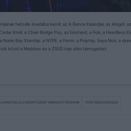
mjának hatodik évadába került az A Bence Kalandjai, az Abigél, az
edar Knoll, a Chain Bridge Pop, az Einstand, a Fiúk, a Heedless 
Nunki Bay Starship, a NYPE, a Perrin, a Polytrip, Saya Noé, a skee
ációk közöl a Maddow és a ZSÜD kap idén támogatást.
A HANGFOGLALÓ KÖNNYŰZENE TÁMOGATÓ PROGRAM
TEHETSÉGGONDOZÁS