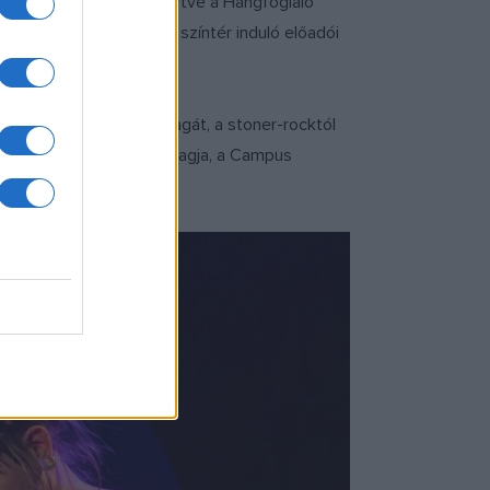
zsűri ajánlásával egyetértve a Hangfoglaló
. Az elektronikus zenei színtér induló előadói
gatásban.
n műfaj képviseltette magát, a stoner-rocktól
ott Süli András, a zsűri tagja, a Campus