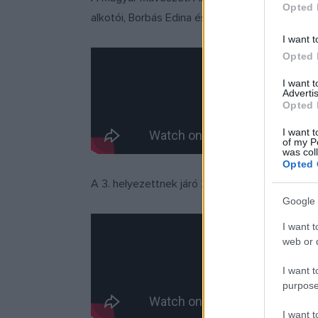
Opted 
alkotói, Borbás Edina és Németh László nyerték
I want t
Opted 
I want 
Advertis
Opted 
I want t
of my P
was col
Opted 
A 3. helyezettnek járó 250 ezer forint értékű 
Google 
I want t
web or d
I want t
purpose
I want 