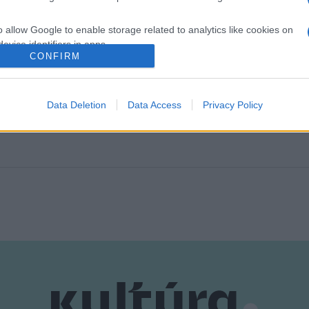
o allow Google to enable storage related to analytics like cookies on
k. A 300 ezer forintos közönségdíjat a
Három a magyar igazság
c
evice identifiers in apps.
CONFIRM
o allow Google to enable storage related to functionality of the website
Data Deletion
Data Access
Privacy Policy
o allow Google to enable storage related to personalization.
o allow Google to enable storage related to security, including
cation functionality and fraud prevention, and other user protection.