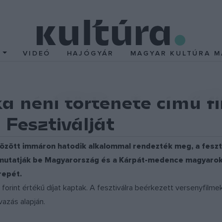
T
VIDEÓ
HAJÓGYÁR
MAGYAR KULTÚRA M
a néni története című f
 Fesztiválját
özött immáron hatodik alkalommal rendezték meg, a feszti
 mutatják be Magyarország és a Kárpát-medence magyarok l
repét.
 forint értékű díjat kaptak. A fesztiválra beérkezett versenyfilme
azás alapján.