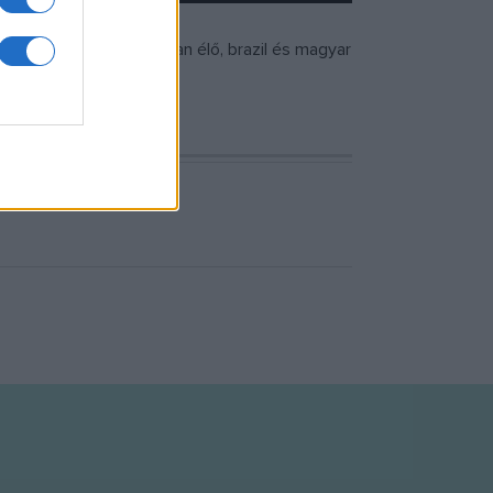
ímű filmjéért a Brazíliában élő, brazil és magyar