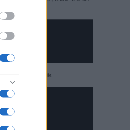
, alkotója Zsigmond Attila.