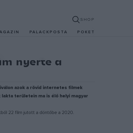
SHOP
AGAZIN
PALACKPOSTA
POKET
ilm nyerte a
válon azok a rövid internetes filmek
akta területein ma is élő helyi magyar
kből 22 film jutott a döntőbe a 2020.