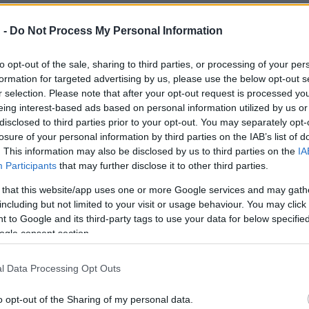
sztus végén döntöttek a díjazottakról. A zsűri elnöke Koltay Gábo
Béla-díjas filmrendező, az MMA Film- és Fotóművészeti Tagozatána
 -
Do Not Process My Personal Information
s külhoni műsorainak főszerkesztője.
to opt-out of the sale, sharing to third parties, or processing of your per
formation for targeted advertising by us, please use the below opt-out s
s Juliska néni
története című filmért Deák András érdemelte ki. „
r selection. Please note that after your opt-out request is processed y
te gondolatokat is tud mondani az élet nagy igazságairól. A szé
eing interest-based ads based on personal information utilized by us or
disclosed to third parties prior to your opt-out. You may separately opt-
álta magát. Az etűdből sugárzik az empatikus szeretet és a pozi
losure of your personal information by third parties on the IAB’s list of
zsűri elnöke.
. This information may also be disclosed by us to third parties on the
IA
Participants
that may further disclose it to other third parties.
 that this website/app uses one or more Google services and may gath
including but not limited to your visit or usage behaviour. You may click 
 to Google and its third-party tags to use your data for below specifi
ogle consent section.
l Data Processing Opt Outs
o opt-out of the Sharing of my personal data.
zeti Tagozata által felajánlott, 2. helyért járó 400 ezer forint