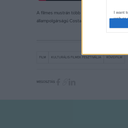
I want t
A filmes mustrán több különdíjat is kiosztotta
web or d
állampolgárságú Costa Henryco kapta.
I want t
or app.
I want t
FILM
KULTURÁLIS FILMEK FESZTIVÁLJA
RÖVIDFILM
I want t
authenti
MEGOSZTÁS