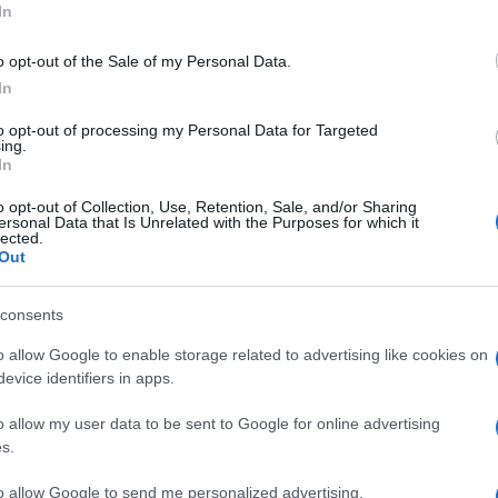
In
 el.
o opt-out of the Sale of my Personal Data.
In
to opt-out of processing my Personal Data for Targeted
ing.
In
o opt-out of Collection, Use, Retention, Sale, and/or Sharing
ersonal Data that Is Unrelated with the Purposes for which it
lected.
Out
díjat a Rex Videó
Virágkoszorús fakereszt
című filmje vihette haza
consents
o allow Google to enable storage related to advertising like cookies on
evice identifiers in apps.
o allow my user data to be sent to Google for online advertising
s.
to allow Google to send me personalized advertising.