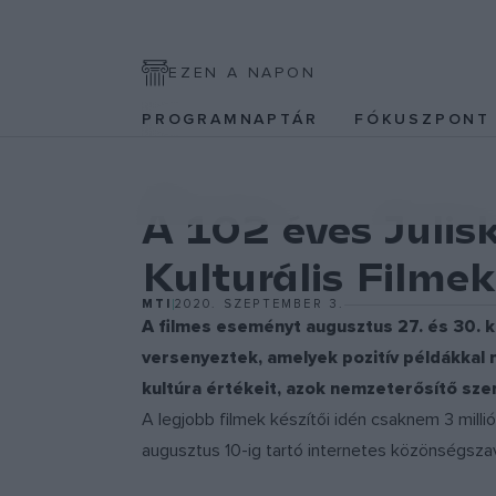
EZEN A NAPON
PROGRAMNAPTÁR
FÓKUSZPON
FILM
A 102 éves Julisk
Kulturális Filmek
MTI
2020. SZEPTEMBER 3.
A filmes eseményt augusztus 27. és 30. k
versenyeztek, amelyek pozitív példákkal
kultúra értékeit, azok nemzeterősítő sze
A legjobb filmek készítői idén csaknem 3 millió
augusztus 10-ig tartó internetes közönségszav