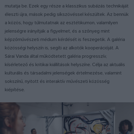
mutatja be. Ezek egy része a klasszikus subázás technikáját
éleszti újra, mások pedig síkszövéssel készültek. Az bennük
a közös, hogy túlmutatnak az esztétikumon, valamilyen
jelenségre irányítják a figyelmet, és a szőnyeg mint
képzőművészeti médium kérdését is feszegetik. A galéria
közösségi helyszín is, segíti az alkotók kooperációját. A
Sárai Vanda által működtetett galéria progresszív,
kísérletező és kritikai kiállítások helyszíne. Célja az aktuális
kulturális és társadalmi jelenségek értelmezése, valamint
sokszínű, nyitott és interaktív művészeti közösség
kiépítése.