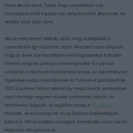
lenne alkotói térre. Tudta, hogy a kerületben sok,
használaton kívüli ingatlan van; elég leromlott állapotúak, de
rendbe lehet őket tenni.
Miután neki helyet találtak, rájött, hogy kollégáinak is
szerezhetne így műtermet, ezért elkezdett azon dolgozni,
hogy az évek óta használaton kívüli ingatlanokat kulturális
térként vonja be a kerület vérkeringésébe. Ez win-win
szituáció: a művészek műteremhez jutnak, az önkormányzat
ingatlanjai pedig megszépülnek és funkcióval gazdagodnak.
2013 óta kilenc helyet sikerült így megszerezni, amelyekben
most mintegy negyven vizuális szakember, képző- és
iparművész dolgozik, az egyikben pedig a
1111 galéria
működik, de közösségi tér és az Építész Szakkollégium
bázisa is. Városi sétába csomagolt ismerkedés során három
helyszínre látogattunk el.