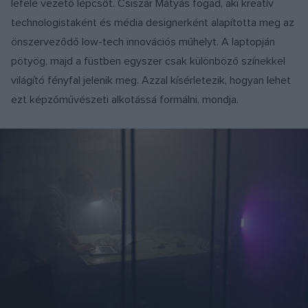
lefelé vezető lépcsőt. Csiszár Mátyás fogad, aki kreatív
technologistaként és média designerként alapította meg az
önszerveződő low-tech innovációs műhelyt. A laptopján
pötyög, majd a füstben egyszer csak különböző színekkel
világító fényfal jelenik meg. Azzal kísérletezik, hogyan lehet
ezt képzőművészeti alkotássá formálni, mondja.