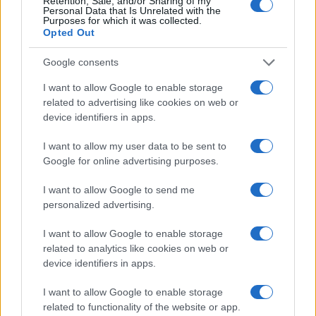
Retention, Sale, and/or Sharing of my
RAWfiction
Personal Data that Is Unrelated with the
Purposes for which it was collected.
Opted Out
Temesi Apolt már a MOME textiltervező szakán is az
Google consents
foglalkoztatta, hogy miképpen tudja az anyagokat
újrastrukturálni, és a hulladékot visszailleszteni a
I want to allow Google to enable storage
related to advertising like cookies on web or
természetes körforgásba. A gyapjúhulladékra rátalálva
device identifiers in apps.
kezdte el kikísérletezni azt a technológiát, amivel ma egyedi
akusztikai paneleket hoz létre. Az alapanyag korábban nem
I want to allow my user data to be sent to
Google for online advertising purposes.
volt visszaforgatható, ő azonban rájött, miként tudja
kihasználni az előnyös tulajdonságait, és funkcionális
I want to allow Google to send me
terméket létrehozni belőle. A gyapjú természetes zajelnyelő
personalized advertising.
tulajdonságát kihasználva moduláris paneleket készít,
I want to allow Google to enable storage
amelyeket hangszigetelésre lehet használni. Mivel a gyapjú
related to analytics like cookies on web or
könnyen színezhető, e lapoknak egyedi karaktert tud adni,
device identifiers in apps.
és dekorfalakat építhet belőlük. Érdemes elolvasni a
I want to allow Google to enable storage
diplomamunkájá
t, amelyben részletesen elmagyarázza,
related to functionality of the website or app.