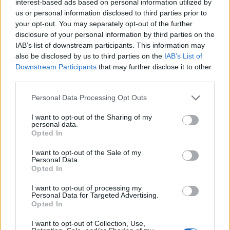
interest-based ads based on personal information utilized by
us or personal information disclosed to third parties prior to
your opt-out. You may separately opt-out of the further
disclosure of your personal information by third parties on the
IAB’s list of downstream participants. This information may
also be disclosed by us to third parties on the
IAB’s List of
Downstream Participants
that may further disclose it to other
third parties.
Please note that this website/app uses one or more Google
Personal Data Processing Opt Outs
services and may gather and store information including but
Ez a helyszín inkubátorként, közösségi és kísérleti
not limited to your visit or usage behaviour. You may click to
I want to opt-out of the Sharing of my
műhelyként működik. A Rebu Ceramics, valamint két
personal data.
grant or deny consent to Google and its third-party tags to
Opted In
képzőművész: Herczeg Tamás és Szilágyi Csilla is itt kapott
use your data for below specified purposes in below Google
consent section.
helyet. Sokféle tevékenység találkozik náluk, amelyek
I want to opt-out of the Sale of my
Personal Data.
nemegyszer ihletően hatnak egymásra. Így született például
Opted In
Herczeg és Szilágyi közös alkotása, a
Transfuse Ursa Maior
I want to opt-out of processing my
című, üvegbeton szoborra vetített lézeranimáció, ami
Personal Data for Targeted Advertising.
Opted In
jelenleg a Light Art Museumban látható.
I want to opt-out of Collection, Use,