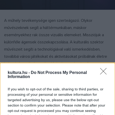
A műhely tevékenysége igen szerteágazó. Olykor
művészeknek segít a háttérmunkában, máskor
eseményekhez rak össze vizuális elemeket. Missziójuk a
különféle ágensek összekapcsolása. A kulturális szektor
művészeit segíti a technológiával való ismerkedésben,
továbbá városi játékokat és aktivitásokat próbálnak életre
kelteni, és ezáltal a technológia és az urbanisztika
kapcsolatát bemutatni és kutatni.
kultura.hu -
Do Not Process My Personal
Information
If you wish to opt-out of the sale, sharing to third parties, or
processing of your personal or sensitive information for
targeted advertising by us, please use the below opt-out
section to confirm your selection. Please note that after your
opt-out request is processed you may continue seeing