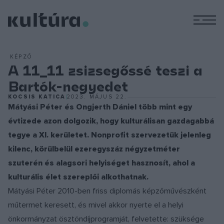
M
KÉPZŐ
A 11_11 zsizsegőssé teszi a
Bartók-negyedet
KOCSIS KATICA
2023. MÁJUS 22.
Mátyási Péter és Ongjerth Dániel több mint egy
évtizede azon dolgozik, hogy kulturálisan gazdagabbá
tegye a XI. kerületet. Nonprofit szervezetük jelenleg
kilenc, körülbelül ezeregyszáz négyzetméter
szuterén és alagsori helyiséget hasznosít, ahol a
kulturális élet szereplői alkothatnak.
Mátyási Péter 2010-ben friss diplomás képzőművészként
műtermet keresett, és mivel akkor nyerte el a helyi
önkormányzat ösztöndíjprogramját, felvetette: szüksége