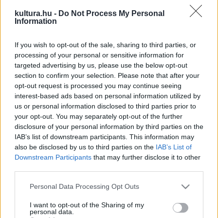
nélkül
kategóriába.
kultura.hu -
Do Not Process My Personal
Information
A különleges, absztrakt thriller hangulatát Karafiáth Orsolya
If you wish to opt-out of the sale, sharing to third parties, or
így érzékelteti: „A hangok, mint tanúk. Átmosódnak
processing of your personal or sensitive information for
emlékeken és félálmokon, eldönthetetlen, valóságosak-e.
targeted advertising by us, please use the below opt-out
section to confirm your selection. Please note that after your
Hullámzás képzelet és valóság között. Ringatózó képek az
opt-out request is processed you may continue seeing
elmében, pulzáló, sötét érzések. Egy szörnyű titok a
interest-based ads based on personal information utilized by
sejtjeinkben dúló szélben.”
us or personal information disclosed to third parties prior to
your opt-out. You may separately opt-out of the further
disclosure of your personal information by third parties on the
Az alkotás a Kecskemétfilm és a Focusfox produkciójában
IAB’s list of downstream participants. This information may
jött létre, producerei Mikulás Ferenc és Muhi András,
also be disclosed by us to third parties on the
IAB’s List of
Downstream Participants
that may further disclose it to other
gyártásvezetője Vécsy Vera. A rendkívüli sound design
third parties.
Chris Allan munkája.
Please note that this website/app uses one or more Google
Personal Data Processing Opt Outs
services and may gather and store information including but
Ulrich Gábor Balázs Béla-díjas mozgókép- és képzőművész,
not limited to your visit or usage behaviour. You may click to
I want to opt-out of the Sharing of my
personal data.
művészeti pedagógus. Szerzői filmjeit több mint negyven
grant or deny consent to Google and its third-party tags to