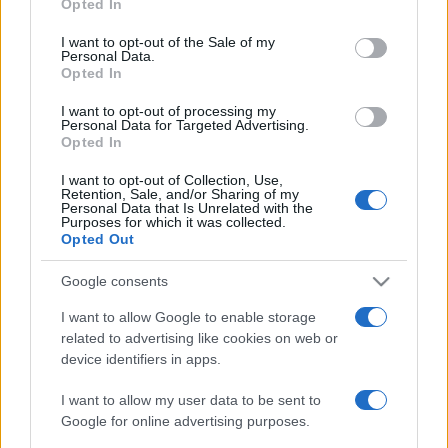
Opted In
use your data for below specified purposes in below Google
ország filmfesztiváljai – köztük az annecy, hiroshimai, rio de
consent section.
I want to opt-out of the Sale of my
janeiro-i, kijevi, zágrábi, espinho-i, lipcsei – válogatták be
Personal Data.
Opted In
versenyprogramjukba. Munkáiból Európa számos
országában volt képzőművészeti tárlata, alkotásai
I want to opt-out of processing my
Personal Data for Targeted Advertising.
megtalálhatók külföldi és hazai gyűjteményekben. Több
Opted In
felsőoktatási intézményben volt meghívott előadó, jelenleg
I want to opt-out of Collection, Use,
a Budapesti Metropolitan Egyetemen tanít.
Retention, Sale, and/or Sharing of my
Personal Data that Is Unrelated with the
Purposes for which it was collected.
Opted Out
A 60. Annecy Nemzetközi Animációs Filmfesztivált idén
áprilisban online rendezik meg.
Google consents
I want to allow Google to enable storage
related to advertising like cookies on web or
device identifiers in apps.
I want to allow my user data to be sent to
ANNECY NEMZETKÖZI ANIMÁCIÓS FILMFESZTIVÁL
DŰNE
Google for online advertising purposes.
ULRICH GÁBOR