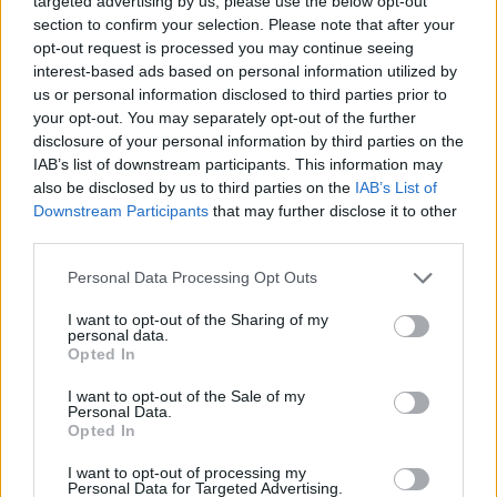
targeted advertising by us, please use the below opt-out
section to confirm your selection. Please note that after your
nyári szezon, amelyben a fesztiválok és motoros találkozók
opt-out request is processed you may continue seeing
vendégeként szórakoztatják közönségüket. „Nincs
interest-based ads based on personal information utilized by
üresjárat, jó kedvben, motiváltan turnézunk, de a koncertek
us or personal information disclosed to third parties prior to
your opt-out. You may separately opt-out of the further
mellett a stúdiómunkára is koncentrálunk, az új dalokra és
disclosure of your personal information by third parties on the
klipek készítésére” – mondja Molnár Máté, a frontember.
IAB’s list of downstream participants. This information may
also be disclosed by us to third parties on the
IAB’s List of
Downstream Participants
that may further disclose it to other
Az ünnep viszont az évzáróval lesz teljes. A Máté–Goya–
third parties.
Imi–Tomi alkotta rockkvartett pályafutása legnagyobb
Please note that this website/app uses one or more Google
durranására készül. A bandára jellemző erő és érzelmek
Personal Data Processing Opt Outs
services and may gather and store information including but
különleges csomagolásban, a legnagyobb slágerekkel és
not limited to your visit or usage behaviour. You may click to
I want to opt-out of the Sharing of my
personal data.
meglepetésekkel 2024. december 28-án érkezeik a
grant or deny consent to Google and its third-party tags to
Opted In
use your data for below specified purposes in below Google
Budapest Sportarénába.
consent section.
I want to opt-out of the Sale of my
Personal Data.
Opted In
I want to opt-out of processing my
Personal Data for Targeted Advertising.