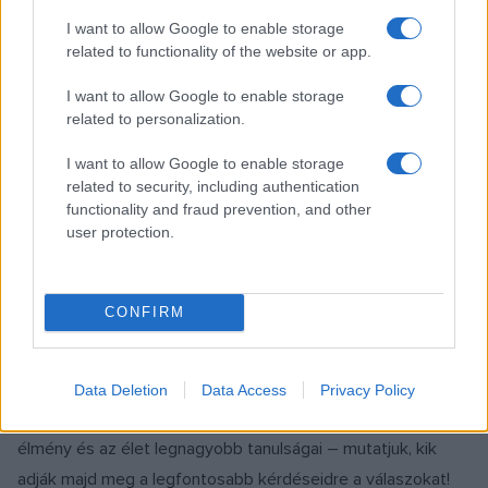
napok az indiai gyökerektől és a roma őshaza kulturális
I want to allow Google to enable storage
örökségétől az emancipáció hagyományán, a kortárs
related to functionality of the website or app.
divaton, a jövőképen, a popkultúrán és az aktivizmuson át
I want to allow Google to enable storage
egészen a társadalmi felelősségvállalás kérdéséig vezetik
related to personalization.
végig a látogatókat.
I want to allow Google to enable storage
related to security, including authentication
AJÁNLÓ
functionality and fraud prevention, and other
PROGRAM
user protection.
Erre a tíz kérdésre biztosan választ kapsz
az Irodalmi Szigligeten!
A Szigligeti Alkotóház augusztusban új találkozások
CONFIRM
otthonává válik: augusztus 22-én az Irodalmi Szigliget egész
napos programsorozatán egyszerre elevenedik meg a múlt
és válnak hallhatóvá a jövő hangjai. Kortárs dalköltészet,
Data Deletion
Data Access
Privacy Policy
tanítható és örökölhető ihlet, olvasás mint közösségi
élmény és az élet legnagyobb tanulságai – mutatjuk, kik
adják majd meg a legfontosabb kérdéseidre a válaszokat!