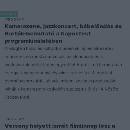
AJÁNLÓ
PROGRAM
Kamarazene, jazzkoncert, bábelőadás és
Bartók-bemutató a Kaposfest
programkínálatában
A világhírű hazai és külföldi művészek, az emlékezetes
koncertek és mesterkurzusok, az előadások és a
workshopok mellett idén egy eltűnt Bartók-mű bemutatója
és egy új hangversenyhelyszín is színesíti a Kaposfest
eseménysorozatát. Lássuk, milyen izgalmas produkciók
várják a kamarazene kedvelőit augusztus 9. és 14. között
Kaposváron!
PROGRAM
Verseny helyett ismét filmünnep lesz a