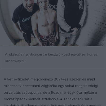
A jubileumi nagykoncertre készülő Road együttes. Forrás:
broadway.hu
A két évtizedet megkoronázó 2024-es szezon és majd
mindennek decemberi végjátéka egy sokat megélt eddigi
pályafutás csúcspontja, de a Road már évek óta méltán a
rockszínpadok kiemelt attrakciója. A zenekar stílusát a
kezdetektől jellemzi a klasszikus metál elemek és a modern