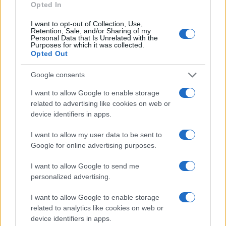
Opted In
KONCERT
PAPP LÁSZLÓ BUDAPEST SPORTARÉNA
PROGRAM
I want to opt-out of Collection, Use,
ROAD ZENEKAR
Retention, Sale, and/or Sharing of my
Personal Data that Is Unrelated with the
Purposes for which it was collected.
Opted Out
MEGOSZTÁS
Google consents
I want to allow Google to enable storage
related to advertising like cookies on web or
EZ IS ÉRDEKELHETI
device identifiers in apps.
I want to allow my user data to be sent to
AJÁNLÓ
Google for online advertising purposes.
PROGRAM
Földrészeken átívelő kulturális örökséget
I want to allow Google to send me
mutat be a Szigeten a Romani Design
personalized advertising.
Az idei Sziget Fesztivál mind az öt napján érdemes
I want to allow Google to enable storage
felkeresni a Romani Design 16 éves szakmai és
related to analytics like cookies on web or
közösségépítő munkájára épülő programokat. Az egyes
device identifiers in apps.