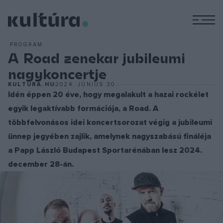
M
PROGRAM
A Road zenekar jubileumi
nagykoncertje
KULTURA.HU
2024. JÚNIUS 30.
Idén éppen 20 éve, hogy megalakult a hazai rockélet
egyik legaktívabb formációja, a Road. A
többfelvonásos idei koncertsorozat végig a jubileumi
ünnep jegyében zajlik, amelynek nagyszabású fináléja
a Papp László Budapest Sportarénában lesz 2024.
december 28-án.