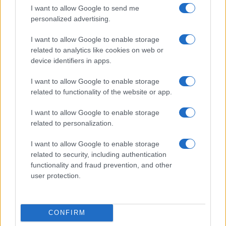
elrejtett benne!
I want to allow Google to send me
personalized advertising.
I want to allow Google to enable storage
related to analytics like cookies on web or
device identifiers in apps.
I want to allow Google to enable storage
related to functionality of the website or app.
I want to allow Google to enable storage
related to personalization.
„Szerintem ideje, hogy a nők is előtérbe kerüljenek
producerként, rengeteg női tehetséget ismerek ezen a
I want to allow Google to enable storage
területen, akár itthon, akár külföldön. A lemezt – így a
related to security, including authentication
functionality and fraud prevention, and other
forbïdden fruït
ot is – szintén egy női producer, Garay
user protection.
AnnaElza mixelte. Nekem az alkotáshoz hozzátartozik, hogy
ne csak a dalszöveget és az akkordmenetet írjam meg, de a
»körítést« is, számomra ez egy önkifejezés. Nem állítom
CONFIRM
magamról, hogy jelenleg már profi producer vagyok, de