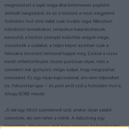
megmutatott a saját maga által bittersweet popként
definiált hangzásból, és ez a horizont a most megjelenő
forbïdden fruït
című dallal csak tovább tágul. Miközben
különböző tematikákon, tempókon kalandozhatunk
keresztül, a borítón szereplő különféle virágok mégis
összekötik a szálakat, a teljes képet azonban csak a
februárra tervezett lemeznél kapjuk meg. Ezúttal a rózsa
került reflektorfénybe, hiszen pontosan olyan, mint a
szerelem: bár gyönyörű, mégis tudjuk, hogy megszúrhat
bennünket. Ez egy olyan kapcsolatnál, ami nem teljesülhet
be, fokozottan igaz – és pont erről szól a
forbïdden fruït
is.
Ahogy BÖBE meséli:
„A dal egy tiltott szerelemről szól, amikor olyan valakit
szeretünk, aki nem lehet a miénk. A dalszöveg egy
fantáziálás, álmodozás arról, hogy mi lenne, ha beteljesülne