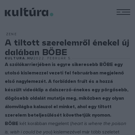
M
ZENE
A tiltott szerelemről énekel új
dalában BÖBE
KULTURA.HU
2022. FEBRUÁR 5.
A szólókarrierjében is egyre sikeresebb BÖBE egy
utolsó kislemezzel vezeti fel februárban megjelenő
első nagylemezét. A forbïdden fruït és a hozzá
készült videóklip a dalszerző-énekes egy pörgősebb,
dögösebb oldalát mutatja meg, miközben egy olyan
álomvilágba kalauzol el minket, ahol egy tiltott
szerelem beteljesülését követhetjük nyomon.
BÖBE
két korábban megjelent (
heart ïs where the poïson
ïs, wïsh ï could be you
) kislemezével már több szeletet