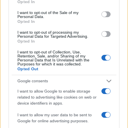
Opted In
use your data for below specified purposes in below Google
consent section.
I want to opt-out of the Sale of my
Personal Data.
Opted In
I want to opt-out of processing my
A kisfilm a bibliai Ádám és Éva történetéből inspirálódik. A
Personal Data for Targeted Advertising.
Opted In
bibliai események színek, motívumok és a beálltások
segítségével idéződnek fel három állomáson, a paradicsom,
I want to opt-out of Collection, Use,
Retention, Sale, and/or Sharing of my
a bűnbeesés és a kiűzetés szobáin keresztül. A kép világ
Personal Data that Is Unrelated with the
Purposes for which it was collected.
ráadásul igazi girlpower-szellemben született,
Nizalowski
Opted Out
Dóri
rendezésében,
Rédling Hanna
art directori
Google consents
gondozásában.
I want to allow Google to enable storage
related to advertising like cookies on web or
A
forbïdden fruït
ráadásul nemcsak témájában, de
device identifiers in apps.
hangzásában is újat mutat – a dal alapja egy sampler, BÖBE
I want to allow my user data to be sent to
pedig saját maga építette fel e köré a hangszerelést. Sőt a
Google for online advertising purposes.
szerzemény címére utalva egy-két almaropogtatást is