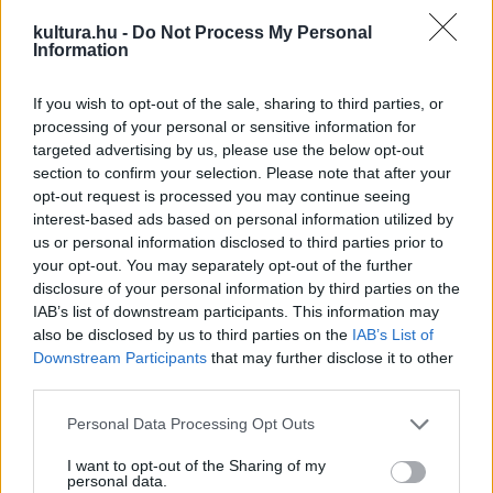
ez a szerelem. Ez az egyik személyes kedvencem a
kultura.hu -
Do Not Process My Personal
nagylemezről, egy kicsit talán pörgősebb, dögösebb dal, és
Information
számomra nem volt kérdés, hogy ehhez a dalhoz készüljön a
If you wish to opt-out of the sale, sharing to third parties, or
klip.”
processing of your personal or sensitive information for
targeted advertising by us, please use the below opt-out
section to confirm your selection. Please note that after your
opt-out request is processed you may continue seeing
interest-based ads based on personal information utilized by
us or personal information disclosed to third parties prior to
your opt-out. You may separately opt-out of the further
disclosure of your personal information by third parties on the
IAB’s list of downstream participants. This information may
also be disclosed by us to third parties on the
IAB’s List of
Downstream Participants
that may further disclose it to other
third parties.
Please note that this website/app uses one or more Google
Personal Data Processing Opt Outs
services and may gather and store information including but
not limited to your visit or usage behaviour. You may click to
I want to opt-out of the Sharing of my
personal data.
grant or deny consent to Google and its third-party tags to