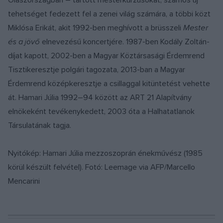
Olaszországban – tartott mesterkurzusokat, számos új
tehetséget fedezett fel a zenei világ számára, a többi közt
Miklósa Erikát, akit 1992-ben meghívott a brüsszeli
Mester
és a jövő
elnevezésű koncertjére. 1987-ben Kodály Zoltán-
díjat kapott, 2002-ben a Magyar Köztársasági Érdemrend
Tisztikeresztje polgári tagozata, 2013-ban a Magyar
Érdemrend középkeresztje a csillaggal kitüntetést vehette
át. Hamari Júlia 1992–94 között az ART 21 Alapítvány
elnökeként tevékenykedett, 2003 óta a Halhatatlanok
Társulatának tagja.
Nyitókép: Hamari Júlia mezzoszoprán énekművész (1985
körül készült felvétel). Fotó: Leemage via AFP/Marcello
Mencarini