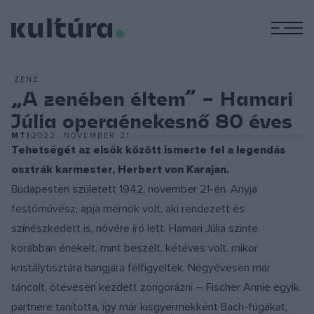
M
ZENE
„A zenében éltem” – Hamari
Júlia operaénekesnő 80 éves
MTI
2022. NOVEMBER 21.
Tehetségét az elsők között ismerte fel a legendás
osztrák karmester, Herbert von Karajan.
Budapesten született 1942. november 21-én. Anyja
festőművész, apja mérnök volt, aki rendezett és
színészkedett is, nővére író lett. Hamari Júlia szinte
korábban énekelt, mint beszélt, kétéves volt, mikor
kristálytisztára hangjára felfigyeltek. Négyévesen már
táncolt, ötévesen kezdett zongorázni – Fischer Annie egyik
partnere tanította, így már kisgyermekként Bach-fúgákat,