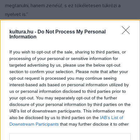
megtanulni, hanem
zenéül,
s ez tökéletesen tükrözi a
nyelvet is.”
1965-ben Ford-ösztöndíjat kapott, de ezt elcserélte egy
kultura.hu -
Do Not Process My Personal
Information
német ösztöndíjra, így került 1966–67-ben a stuttgarti
akadémiára, majd a düsseldorfi Deutsche Oper am Rheinhez
If you wish to opt-out of the sale, sharing to third parties, or
szerződött.
processing of your personal or sensitive information for
targeted advertising by us, please use the below opt-out
section to confirm your selection. Please note that after your
Tehetségét az elsők között ismerte fel a legendás osztrák
opt-out request is processed you may continue seeing
karmester, Herbert von Karajan. A legnevesebb
interest-based ads based on personal information utilized by
us or personal information disclosed to third parties prior to
operaházakban és fesztiválokon lépett fel, a legkiválóbb
your opt-out. You may separately opt-out of the further
énekesek és karmesterek társaságában, az elsők közt
disclosure of your personal information by third parties on the
1966-ban Bécsben Karl Richter dirigálása mellett Johann
IAB’s list of downstream participants. This information may
also be disclosed by us to third parties on the
IAB’s List of
Sebastian Bach
Máté-passió
jában. A tengerentúl 1967-ben
Downstream Participants
that may further disclose it to other
debütált, ugyanebben az évben a Salzburgi Ünnepi
third parties.
Játékokon is színpadra lépett Bizet
Carmen
című