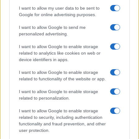
Magdaléna Wagner
A nürnbergi mesterdalnokok,
Adrino a
I want to allow my user data to be sent to
Rienzi
című operából. 1992-ben a magyar Állami
Google for online advertising purposes.
Operaházban egyik legkedvesebb szerepét, Rómeót
I want to allow Google to send me
énekelte Bellini
Rómeó és Júlia/Capuletek és Montague-k
personalized advertising.
című operájának koncertszerű előadásán. (Érdekesség, hogy
I want to allow Google to enable storage
1837. november 28-án a Nemzeti Színház előadásában
related to analytics like cookies on web or
Rómeó szerepét Déryné Széppataki Róza alakította.)
device identifiers in apps.
Számos alkalommal énekelte Bartók és Kodály dalait,
I want to allow Google to enable storage
valamint barokk mesterek műveit. 1981-ben Polgár Lászlóval
related to functionality of the website or app.
Bartók egyetlen operája,
A kékszakállú herceg vára
I want to allow Google to enable storage
főszerepét alakította. Művészetét széles körű stílusismeret
related to personalization.
és kidolgozott énektechnika jellemzi.
I want to allow Google to enable storage
related to security, including authentication
functionality and fraud prevention, and other
user protection.