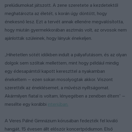
prelúdiumokat játszott. A zene szeretete a kezdetektől
meghatározta az életét, s korán úgy döntött, hogy
énekesnő lesz. Ezt a tervét annak ellenére megvalósította,
hogy miután gyermekkorában asztmás volt, az orvosok nem
ajánlották szüleinek, hogy lányuk énekeljen.
„Hihetetlen sötét időkben indult a pályafutásom, és az olyan
dolgok sem szóltak mellettem, mint hogy például mindig
egy édesapámtól kapott kereszttel a nyakamban
énekeltem – ezen sokan mosolyogtak akkor. Viszont
szerették az éneklésemet, a művészi nyíltságomat.
Akármilyen fiatal is voltam, lényegében a zenében éltem” –
mesélte egy korábbi
interjúban.
A Veres Pálné Gimnázium kórusában fedezték fel kiváló
hangját, 15 évesen állt először koncertpódiumon. Első