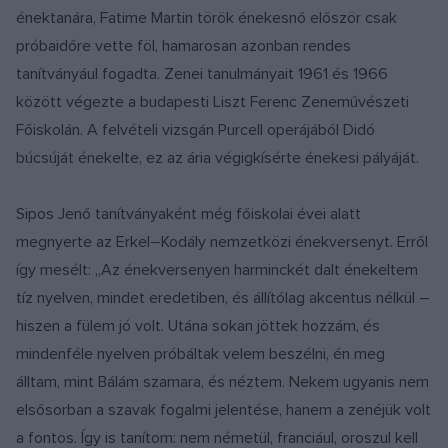
énektanára, Fatime Martin török énekesnő először csak
próbaidőre vette föl, hamarosan azonban rendes
tanítványául fogadta. Zenei tanulmányait 1961 és 1966
között végezte a budapesti Liszt Ferenc Zeneművészeti
Főiskolán. A felvételi vizsgán Purcell operájából Didó
búcsúját énekelte, ez az ária végigkísérte énekesi pályáját.
Sipos Jenő tanítványaként még főiskolai évei alatt
megnyerte az Erkel–Kodály nemzetközi énekversenyt. Erről
így mesélt: „Az énekversenyen harminckét dalt énekeltem
tíz nyelven, mindet eredetiben, és állítólag akcentus nélkül –
hiszen a fülem jó volt. Utána sokan jöttek hozzám, és
mindenféle nyelven próbáltak velem beszélni, én meg
álltam, mint Bálám szamara, és néztem. Nekem ugyanis nem
elsősorban a szavak fogalmi jelentése, hanem a zenéjük volt
a fontos. Így is tanítom: nem németül, franciául, oroszul kell