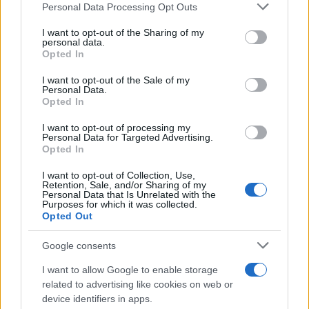
Please note that this website/app uses one or more Google
Personal Data Processing Opt Outs
operájának Mercedeseként, a következő évben
services and may gather and store information including but
Stuttgartban már a címszerepet énekelte. Fellépett a
not limited to your visit or usage behaviour. You may click to
I want to opt-out of the Sharing of my
personal data.
grant or deny consent to Google and its third-party tags to
milánói Scalában, a New York-i Metropolitanben, a londoni
Opted In
use your data for below specified purposes in below Google
Covent Gardenben, a Párizsi Operaházban, a bécsi
consent section.
I want to opt-out of the Sale of my
Staatsoperben, a glyndebourne-i fesztiválon. Oratórium- és
Personal Data.
Opted In
dalénekesnőként is világhírnevet szerzett, énekelt a többi
közt Mozart
Requiem
jében, Bach
Máté-,
valamint
János-
I want to opt-out of processing my
Personal Data for Targeted Advertising.
passiój
ában, Beethoven
C-dúr misé
jében, Pergolesi
Stabat
Opted In
mater
ében.
I want to opt-out of Collection, Use,
Retention, Sale, and/or Sharing of my
Personal Data that Is Unrelated with the
Főbb operaszerepei: Gluck
Purposes for which it was collected.
Orfeusz
ának címszerepe (ezt
Opted Out
Gluck eredetileg kasztrált szopránra írta), Sesto Mozart
Titus
kegyelmé
ből, Dorabella és Despina a
Cosi fan tutté
ból,
Google consents
Cherubino a
Figaro házasságá
ból, Rosina Rossini
A sevillai
I want to allow Google to enable storage
borbély
ából, Didó Purcell operájából, Bizet
Carmen
jének
related to advertising like cookies on web or
device identifiers in apps.
címszerepe, Octavian Richard Strauss
A rózsalovag
jából,