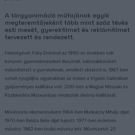
A tárgyanimáció műfajának egyik
megteremtőjeként több mint száz tévés
esti mesét, gyerekfilmet és reklámfilmet
tervezett és rendezett.
Feleségével, Foky Emmivel az 1990-es években sok
könyvet, gyermekmeséket illusztrált, bábszakköröket
működtetett a gyerekeknek, emellett oktatott is. 1987-ben
vonult nyugdíjba, ugyanabban az évben a Vigadó Galériában
gyűjteményes kiállítása volt. 2010-ben a Magyar Műszaki és
Közlekedési Múzeumban rendezték életmű-kiállítását.
Művészete elismeréseként 1964-ben Munkácsy Mihály-díjat,
1970-ben Balázs Béla-díjat kapott. 1977-ben érdemes
művész, 1982-ben kiváló művész lett. Művészetét 25