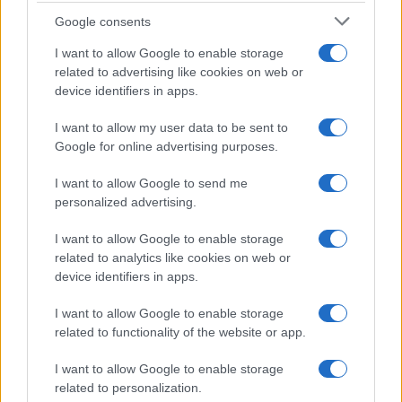
Google consents
Foky Ottó 1962-ben a
Siker
című filmmel mutatkozott be
I want to allow Google to enable storage
rendezőként, ezt követte a cirkusz világát idéző
related to advertising like cookies on web or
Bohóciskola,
majd a szatirikus
Így lövünk mi
. 1966-ban
device identifiers in apps.
Ellopták a vitaminomat
címmel tárgyanimációs filmet
I want to allow my user data to be sent to
készített kesztyűk, elemlámpa, csavarhúzó, leszakadt talpú
Google for online advertising purposes.
cipő közreműködésével. Ezen a gyermekeknek szóló krimin
I want to allow Google to send me
kívül a
Bizonyos jóslatok
ban
(1967) és a
Babfilm
ben (1975)
personalized advertising.
is Nepp József forgatókönyvíróval és Tóth János
operatőrrel dolgozott együtt, a tíz díjjal kitüntetett
I want to allow Google to enable storage
related to analytics like cookies on web or
Babfilm
ben háromezer babot mozgattak; több alkotásának
device identifiers in apps.
Pethő Zsolt volt a zeneszerzője.
I want to allow Google to enable storage
related to functionality of the website or app.
További emlékezetes rendezései:
Kőnig, a strucc
(1969),
Én, az egér
(1969),
Puszit Oktopusznak
(1970),
Ottó és az
I want to allow Google to enable storage
oroszlán
related to personalization.
(1970),
Keserű keselyű
(1970),
Velem mindig