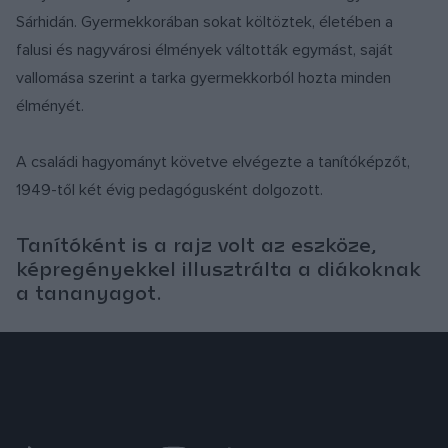
Sárhidán. Gyermekkorában sokat költöztek, életében a
falusi és nagyvárosi élmények váltották egymást, saját
vallomása szerint a tarka gyermekkorból hozta minden
élményét.
A családi hagyományt követve elvégezte a tanítóképzőt,
1949-től két évig pedagógusként dolgozott.
Tanítóként is a rajz volt az eszköze,
képregényekkel illusztrálta a diákoknak
a tananyagot.