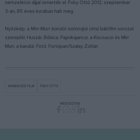
nemzetközi díjjal ismerték el. Foky Ottó 2012. szeptember
3-án, 85 éves korában halt meg.
Nyitókép: a
Mirr-Murr kandúr kalandjai
című bábfilm sorozat
szereplői: Huszár, Bóbica, Paprikajancsi, a Kiscsacsi és Mirr
Murr, a kandúr. Fotó: Fortepan/Szalay Zoltán
ANIMÁCIÓS FILM
FOKY OTTÓ
MEGOSZTÁS