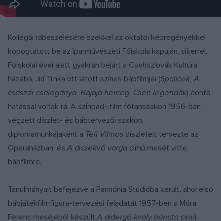
Kollégái rábeszélésére ezekkel az oktatói képregényekkel
kopogtatott be az Iparművészeti Főiskola kapuján, sikerrel.
Főiskolai évei alatt gyakran bejárt a Csehszlovák Kultúra
házába, Jirí Trnka ott látott színes bábfilmjei (
Spalicek, A
császár csalogánya, Bajaja herceg, Cseh legendák
) döntő
hatással voltak rá. A színpad–film főtanszakon 1956-ban
végzett díszlet- és bábtervezői szakon,
diplomamunkájaként a
Tell Vilmos
díszleteit tervezte az
Operaházban, és
A dicsekvő varga
című mesét vitte
bábfilmre.
Tanulmányait befejezve a Pannónia Stúdióba került, ahol első
bábjátékfilmfigura-tervezési feladatát 1957-ben a Móra
Ferenc meséjéből készült
A didergő király bánata
című