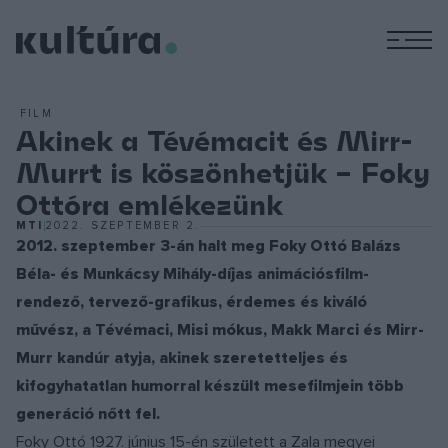
M
FILM
Akinek a Tévémacit és Mirr-
Murrt is köszönhetjük – Foky
Ottóra emlékezünk
MTI
2022. SZEPTEMBER 2.
2012. szeptember 3-án halt meg Foky Ottó Balázs
Béla- és Munkácsy Mihály-díjas animációsfilm-
rendező, tervező-grafikus, érdemes és kiváló
művész, a Tévémaci, Misi mókus, Makk Marci és Mirr-
Murr kandúr atyja, akinek szeretetteljes és
kifogyhatatlan humorral készült mesefilmjein több
generáció nőtt fel.
Foky Ottó 1927. június 15-én született a Zala megyei