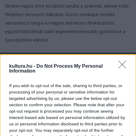
filmben kapta. Imre Istvántól tanulta a szakmát, akinek több
filmjéhez tervezett bábokat, közös munkájuk emelte
nemzetközi rangra a magyar animációs filmkészítést,
együttműködésük talán legemlékezetesebb gyümölcse a
Szentgalleni kaland
.
kultura.hu -
Do Not Process My Personal
Information
If you wish to opt-out of the sale, sharing to third parties, or
processing of your personal or sensitive information for
targeted advertising by us, please use the below opt-out
section to confirm your selection. Please note that after your
1961-ben részt vett a prágai, a belgrádi és a stockholmi
opt-out request is processed you may continue seeing
interest-based ads based on personal information utilized by
magyar iparművészeti kiállításon, két évvel később a Fényes
us or personal information disclosed to third parties prior to
Adolf Teremben önálló kiállítása is volt. Mivel a Pannónia
your opt-out. You may separately opt-out of the further