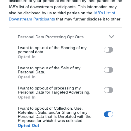
termeit kinőtték, a Gyarmat utcában egy kis házban
disclosure of your personal information by third parties on the
IAB’s list of downstream participants. This information may
szervezett műtermet, gyakorlatilag a Bábfilmstúdió alapítója
also be disclosed by us to third parties on the
IAB’s List of
és vezetője lett. Az igazi alkotóműhelynek bizonyult stúdiót
Downstream Participants
that may further disclose it to other
mindenestül ő teremtette, a berendezések, az eszközök az
third parties.
ő elképzelései szerint készültek. Foky nyugdíjba meneteléig
Please note that this website/app uses one or more Google
Personal Data Processing Opt Outs
reggeltől késő estig készültek itt a csodák, Csukás István
services and may gather and store information including but
not limited to your visit or usage behaviour. You may click to
I want to opt-out of the Sharing of my
Mirr-Murrjának bábos macskafigurája,
A legkisebb ugrifüles,
personal data.
grant or deny consent to Google and its third-party tags to
Opted In
Misi mókus és Bumba majom felejthetetlen figurája.
use your data for below specified purposes in below Google
consent section.
I want to opt-out of the Sale of my
Personal Data.
Az ő rajzasztalán született meg az első
Opted In
tévémaci figurája is, aki 1964. október
23-án látta meg a napvilágot, azaz
I want to opt-out of processing my
Personal Data for Targeted Advertising.
mutatkozott be a képernyőn.
Opted In
I want to opt-out of Collection, Use,
A kedves mackó alvóbabájával, Paprikajancsival jó néhány
Retention, Sale, and/or Sharing of my
Personal Data that Is Unrelated with the
nemzedék kedvence volt, s mindenki örömére tért vissza a
Purposes for which it was collected.
Opted Out
televíziós nosztalgiahullámban a képernyőre.