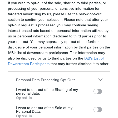
If you wish to opt-out of the sale, sharing to third parties, or
projekt az életkori sajátosságok figyelembevételével
processing of your personal or sensitive information for
médiatudatosságra törekszik, erősíti a kritikai szemléletet,
targeted advertising by us, please use the below opt-out
section to confirm your selection. Please note that after your
az önismeretet, a társadalmi felelősségvállalást és szem
opt-out request is processed you may continue seeing
előtt tartja a legkülönfélébb társadalmi igényeket. Lényeges
interest-based ads based on personal information utilized by
szempont, hogy a projekt adaptálható legyen, valamint
us or personal information disclosed to third parties prior to
your opt-out. You may separately opt-out of the further
korlátozott anyagi erőforrások között is megvalósulhasson.
disclosure of your personal information by third parties on the
IAB’s list of downstream participants. This information may
A pályázat második fordulójába 7 pályázat jutott tovább,
also be disclosed by us to third parties on the
IAB’s List of
Downstream Participants
that may further disclose it to other
amelyek november 19-én egy online mini konferencián
third parties.
mutatkoztak be a zsűri előtt. Az idei pályázatok között
Please note that this website/app uses one or more Google
Personal Data Processing Opt Outs
számos olyan volt, amelyet közoktatásban dolgozó
services and may gather and store information including but
pedagógus nyújtott be. A díjazottak közöl ketten is iskolai
not limited to your visit or usage behaviour. You may click to
I want to opt-out of the Sharing of my
personal data.
vagy iskolához köthető környezetben valósították meg
grant or deny consent to Google and its third-party tags to
Opted In
use your data for below specified purposes in below Google
projektjüket.
consent section.
I want to opt-out of the Sale of my
Personal Data.
A 2021. évi ARTtransfer díj nyertesei
Opted In