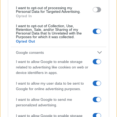
I want to opt-out of processing my
Personal Data for Targeted Advertising.
A fődíjat Geisbüchl Tünde
Formát öltő
Opted In
problémáink
című projektje nyerte. A program a felső
I want to opt-out of Collection, Use,
tagozatos kerettantervbe illeszti a kortárs képzőművészeti
Retention, Sale, and/or Sharing of my
Personal Data that Is Unrelated with the
ismeretek átadását, és műalkotásokon keresztül – egy
Purposes for which it was collected.
Opted Out
rendkívül komplex alkotófolyamat során – bont ki aktuális
társadalmi kérdéseket.
Google consents
I want to allow Google to enable storage
Az Emmi különdíját Juhász Litza kapta.
A pályázó a
related to advertising like cookies on web or
Vasarely Múzeumban gyerekkel, önkéntesekkel és
device identifiers in apps.
tanárokkal együttműködve az energiák, tudások
I want to allow my user data to be sent to
maximalizálásával valósít meg a nagyközönséget célzó
Google for online advertising purposes.
múzeumpedagógiai kiadványokat.
I want to allow Google to send me
personalized advertising.
A Ludwig Múzeum különdíját Bubla Éva és Dékányné
Varga Krisztina vihette haza.
A városi növénykultúrák
I want to allow Google to enable storage