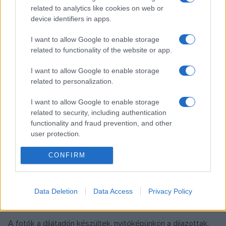
related to analytics like cookies on web or
élményszerű megismerése, gondozása és létrehozása áll a
device identifiers in apps.
Mikrokertek
című pályamunka fókuszában. A hosszú távú
tervek között szerepel az iskolán kívüli környezet egyre
I want to allow Google to enable storage
related to functionality of the website or app.
hangsúlyosabb integrálása.
I want to allow Google to enable storage
A díj összege bruttó 300 ezer forint, melynek összegét az
related to personalization.
Emmi kultúráért felelős államtitkárságának támogatása
I want to allow Google to enable storage
biztosítja. A második fordulóba bejutott pályázók
related to security, including authentication
functionality and fraud prevention, and other
oklevélben és a Ludwig Múzeum kiadványaiból álló
user protection.
könyvjutalomban részesülnek.
CONFIRM
A díjátadást követően a Ludwig Múzeum a második
fordulóba bejutott pályázati anyagokat elérhetővé teszi a
Data Deletion
Data Access
Privacy Policy
honlapján
.
A fotók a díjátadón készültek, nyitóképünkön a díjazottak.