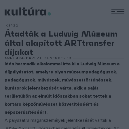
M
KÉPZŐ
Átadták a Ludwig Múzeum
által alapított ARTtransfer
díjakat
KULTURA.HU
2021. NOVEMBER 19.
Idén harmadik alkalommal írta ki a Ludwig Múzeum a
díjpályázatot, amelyre olyan múzeumpedagógusok,
pedagógusok, művészek, művészettörténészek,
kurátorok jelentkezését várta, akik a saját
területükön az elmúlt időszakban sokat tettek a
kortárs képzőművészet közvetítéséért és
népszerűsítéséért.
A pályázatra magánszemélyek jelentkezését várták a
2018–21 közötti időszakban megvalósult projektekkel. Az