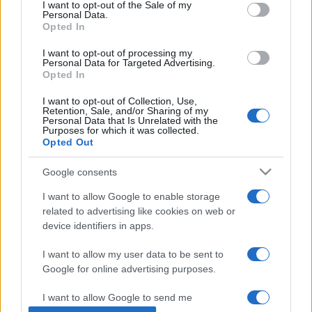
consent section.
I want to opt-out of the Sale of my
Károly zeneszerző, zongoraművész, Dráfi Kálmán
Personal Data.
Opted In
zongoraművész, Fazekas Gergely zenetörténész, Fekete
Gyula zeneszerző, Fülei Balázs zongoraművész, Jakobi
I want to opt-out of processing my
Personal Data for Targeted Advertising.
László csellóművész, hangversenyrendező; Marton Éva
Opted In
operaénekes, Szentpáli Roland tubaművész és Vásáry
I want to opt-out of Collection, Use,
Retention, Sale, and/or Sharing of my
Tamás zongoraművész, karmester.
Personal Data that Is Unrelated with the
Purposes for which it was collected.
Opted Out
Fotók: MTI/Máthé Zoltán
Google consents
I want to allow Google to enable storage
related to advertising like cookies on web or
device identifiers in apps.
JUNIOR PRIMA DÍJ
KULTPOL
ZENE
I want to allow my user data to be sent to
Google for online advertising purposes.
MEGOSZTÁS
I want to allow Google to send me