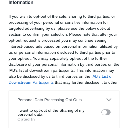
Information
A 12. alkalommal átadott elismerésben eddig több mint 100
tehetséges fiatal részesült – közölte Kóbor György, az
If you wish to opt-out of the sale, sharing to third parties, or
MVM Magyar Villamos Művek Zrt. elnök-vezérigazgatója a
processing of your personal or sensitive information for
targeted advertising by us, please use the below opt-out
díjátadón. Elmondta, hogy a fiatal, kiemelkedő tehetségek
section to confirm your selection. Please note that after your
megújuló erőforrásai a kultúrának, s ezért is különleges
opt-out request is processed you may continue seeing
alkalom ennek a díjnak az odaítélése.
interest-based ads based on personal information utilized by
us or personal information disclosed to third parties prior to
your opt-out. You may separately opt-out of the further
A zsűri elnöke, Vigh Andrea Liszt-díjas hárfaművész, a
disclosure of your personal information by third parties on the
Zeneakadémia rektora azt hangsúlyozta, hogy
IAB’s list of downstream participants. This information may
also be disclosed by us to third parties on the
IAB’s List of
Magyarország zenei nagyhatalom. Hozzátette: nagyszerű
Downstream Participants
that may further disclose it to other
fiatalok közül választották ki a díjazottakat, s a döntést
third parties.
kiegyenlítettnek érezte, hiszen majdnem minden hangszer
Please note that this website/app uses one or more Google
Personal Data Processing Opt Outs
művésze, énekes és dzsesszzenész is részesülhetett az
services and may gather and store information including but
elismerésben.
not limited to your visit or usage behaviour. You may click to
I want to opt-out of the Sharing of my
personal data.
grant or deny consent to Google and its third-party tags to
Opted In
use your data for below specified purposes in below Google
Idén a zsűri tagja volt Balázs János zongoraművész, Binder