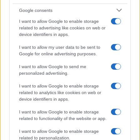
megzenésítése, a művet az a Giuseppina Strepponi szoprán
Google consents
ajánlotta figyelmébe, akivel akkor már évek óta együtt élt
I want to allow Google to enable storage
és aki második felesége lett. Bár idejét és energiáját sokáig
related to advertising like cookies on web or
a Rigoletto kötötte le, amelyet 1851 márciusában kirobbanó
device identifiers in apps.
sikerrel mutattak be, már 1850-ben felkérte Salvadore
I want to allow my user data to be sent to
Cammaranót a librettó megírására.
Google for online advertising purposes.
I want to allow Google to send me
personalized advertising.
I want to allow Google to enable storage
related to analytics like cookies on web or
device identifiers in apps.
I want to allow Google to enable storage
related to functionality of the website or app.
A szövegkönyv azonban egy év alatt sem készült el, Verdi
I want to allow Google to enable storage
idejét ezalatt jórészt családi ügyek kötötték le és újabb
related to personalization.