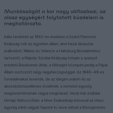
Munkásságát a kor nagy változásai, az
olasz egységért folytatott küzdelem is
meghatározta.
Itália területén az 1840-es években a Szárd-Piemonti
Királyság volt az egyetlen állam, ahol hazai dinasztia
uralkodott. Milánó és Velence a Habsburg Birodalomhoz
tartozott, a Nápoly-Szicíliai Királyság trónján a spanyol
eredetű Bourbonok ültek, a félsziget közepén pedig a Pápai
Állam osztozott négy nagyhercegséggel. Az 1848–49-es
forradalmakat leverték, de az idegen uralom és az
abszolutizmusellenes érzelmek, a nemzeti egység
megteremtésének vágya megmarad. Verdi már a bibliai
témájú
Nabuccó
ban, a híres Szabadság-kórussal az olasz
egység iránti vágyat fejezte ki, neve idővel a Risorgimento