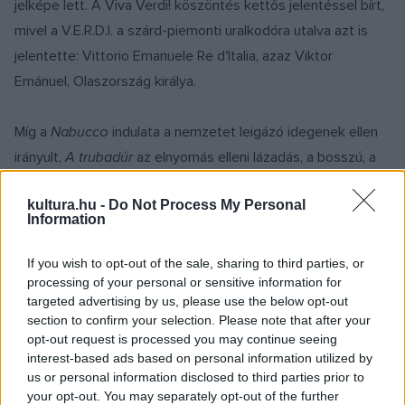
jelképe lett. A Viva Verdi! köszöntés kettős jelentéssel bírt,
mivel a V.E.R.D.I. a szárd-piemonti uralkodóra utalva azt is
jelentette: Vittorio Emanuele Re d'Italia, azaz Viktor
Emánuel, Olaszország királya.
Míg a
Nabucco
indulata a nemzetet leigázó idegenek ellen
irányult,
A trubadúr
az elnyomás elleni lázadás, a bosszú, a
szenvedélyes gyűlölet, a szerelem és az árulás motívumaira
kultura.hu -
Do Not Process My Personal
épül.
Information
Verdi tudatosan megtörte az opera megmerevedett
If you wish to opt-out of the sale, sharing to third parties, or
formavilágát, szabadulni akart a romantika kiüresedett
processing of your personal or sensitive information for
targeted advertising by us, please use the below opt-out
kellékeitől, ahogy Till Géza operarendező írta: „Sematikus
section to confirm your selection. Please note that after your
bábok stilizált érzelmi kivonata helyett valóságos hús-vér
opt-out request is processed you may continue seeing
emberek küzdelmét, diadalát és bukását kelti életre a
interest-based ads based on personal information utilized by
us or personal information disclosed to third parties prior to
muzsika.”
your opt-out. You may separately opt-out of the further