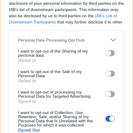
disclosure of your personal information by third parties on the
A zenét a dallamformálás hangsúlyozása helyett a dráma
IAB’s list of downstream participants. This information may
also be disclosed by us to third parties on the
IAB’s List of
szolgálatába állította, az énekeseknek ezért nem csak
Downstream Participants
that may further disclose it to other
rendkívüli kihívásokkal kell megküzdeniük, emellett jó
third parties.
színészeknek is kell lenniük: a tenorkirály Enrico Caruso azt
Please note that this website/app uses one or more Google
Personal Data Processing Opt Outs
mondta:
services and may gather and store information including but
not limited to your visit or usage behaviour. You may click to
I want to opt-out of the Sharing of my
personal data.
grant or deny consent to Google and its third-party tags to
A trubadúr
sikeres előadásához a világ
Opted In
use your data for below specified purposes in below Google
négy legjobb énekesére van szükség.
consent section.
I want to opt-out of the Sale of my
Personal Data.
Opted In
Korabeli kritikusai a muzsikát nyersnek, csiszolatlannak
minősítették, Verdit azzal vádolták, hogy tönkreteszi
I want to opt-out of processing my
Personal Data for Targeted Advertising.
énekesei hangját, a művet abszurdnak és érthetetlennek
Opted In
minősítették.
I want to opt-out of Collection, Use,
Retention, Sale, and/or Sharing of my
Personal Data that Is Unrelated with the
Verdit már 1849 szeptemberétől foglalkoztatta a Párizsban
Purposes for which it was collected.
Opted Out
élő spanyol író, García Guttiérez
El trovador
című darabjának