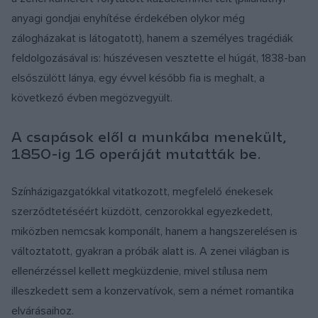
anyagi gondjai enyhítése érdekében olykor még
zálogházakat is látogatott), hanem a személyes tragédiák
feldolgozásával is: húszévesen vesztette el húgát, 1838-ban
elsőszülött lánya, egy évvel később fia is meghalt, a
következő évben megözvegyült.
A csapások elől a munkába menekült,
1850-ig 16 operáját mutatták be.
Színházigazgatókkal vitatkozott, megfelelő énekesek
szerződtetéséért küzdött, cenzorokkal egyezkedett,
miközben nemcsak komponált, hanem a hangszerelésen is
változtatott, gyakran a próbák alatt is. A zenei világban is
ellenérzéssel kellett megküzdenie, mivel stílusa nem
illeszkedett sem a konzervatívok, sem a német romantika
elvárásaihoz.