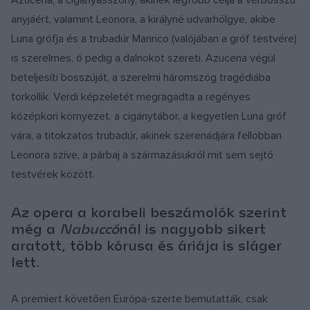
Azucena, a cigányasszony, akinek legfőbb célja a vérbosszú
anyjáért, valamint Leonora, a királyné udvarhölgye, akibe
Luna grófja és a trubadúr Manrico (valójában a gróf testvére)
is szerelmes, ő pedig a dalnokot szereti. Azucena végül
beteljesíti bosszúját, a szerelmi háromszög tragédiába
torkollik. Verdi képzeletét megragadta a regényes
középkori környezet, a cigánytábor, a kegyetlen Luna gróf
vára, a titokzatos trubadúr, akinek szerenádjára fellobban
Leonora szíve, a párbaj a származásukról mit sem sejtő
testvérek között.
Az opera a korabeli beszámolók szerint
még a
Nabuccó
nál is nagyobb sikert
aratott, több kórusa és áriája is sláger
lett.
A premiert követően Európa-szerte bemutatták, csak