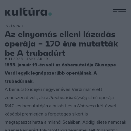
M
SZÍNPAD
Az elnyomás elleni lázadás
operája – 170 éve mutatták
be A trubadúrt
MTI
2023. JANUÁR 19.
1853. január 19-én volt az ősbemutatója Giuseppe
Verdi egyik legnépszerűbb operájának, A
trubadúrnak.
A bemutató idején negyvenéves Verdi már érett
zeneszerző volt, aki a
Pünkösdi királyság
című operája
1840-es bemutatóján a bukást és a
Nabucco
két évvel
későbbi premierjén a fergeteges sikert is
megtapasztalhatta a milánói Scalában. Addigi élete nemcsak
a zenei karrierért folytatott küzdelemmel telt (pillanatnyi