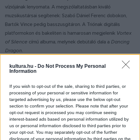
víziójának lenyomata. A megszólaltatásban kiváló
muzsikustársai segítenek: Szabó
Dániel Ferenc dobokon,
Bartók Vince pedig basszusgitáron. A Triónak digitális
platformokon és bakeliten is hamarosan megjelenik
Vortex
of Silence
című albuma, melynek debütáló dala a
Dancing
Dragon
.
kultura.hu -
Do Not Process My Personal
„Ez a dal mindenképpen kakukktojás a lemezen. Először is
Information
azért, mert fizikai formátumban a bakelitlemezre sajnos az
anyag hosszúsága miatt már nem fért fel, így ez csak
If you wish to opt-out of the sale, sharing to third parties, or
processing of your personal or sensitive information for
elektronikus platformokon fog megjelenni. A közönségnek
targeted advertising by us, please use the below opt-out
azt szoktam mondani, hogy ez az egyik rádióslágerünk,
section to confirm your selection. Please note that after your
mivel az egyszerű basszustéma szinte tánczenei hangulatot
opt-out request is processed you may continue seeing
interest-based ads based on personal information utilized by
kelt. Ha teljesen őszinte akarok lenni, a
Táncoló Sárkány
us or personal information disclosed to third parties prior to
egyfajta elefánt a porcelánboltban, aki annak ellenére kerül a
your opt-out. You may separately opt-out of the further
táncparkettre, hogy ehhez bármi tehetsége lenne. Az oka
disclosure of your personal information by third parties on the