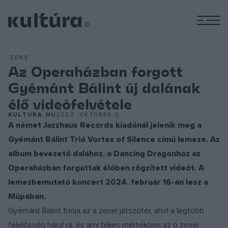
M
ZENE
Az Operaházban forgott
Gyémánt Bálint új dalának
élő videófelvétele
KULTURA.HU
2023. OKTÓBER 5.
A német Jazzhaus Records kiadónál jelenik meg a
Gyémánt Bálint Trió Vortex of Silence című lemeze. Az
album bevezető dalához, a Dancing Dragonhoz az
Operaházban forgattak élőben rögzített videót. A
lemezbemutató koncert 2024. február 16-án lesz a
Müpában.
Gyémánt Bálint triója az a zenei játszótér, ahol a legtöbb
felelősség hárul rá, és ami teljes mértékben az ő zenei