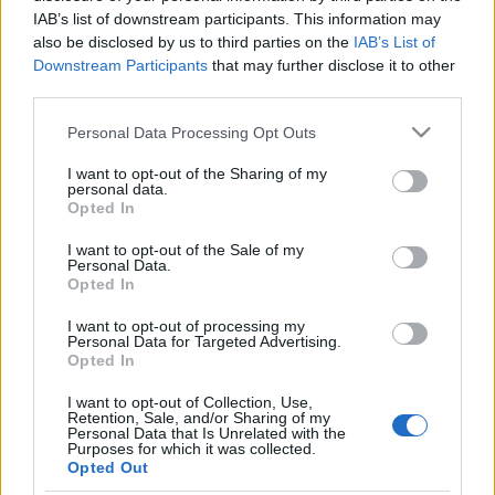
IAB’s list of downstream participants. This information may
én magam vagyok. Ez a dal olyan nekem, mint egy
also be disclosed by us to third parties on the
IAB’s List of
önironikus tükörkép” – meséli a zenekarvezető, Gyémánt
Downstream Participants
that may further disclose it to other
Bálint.
third parties.
Please note that this website/app uses one or more Google
Personal Data Processing Opt Outs
services and may gather and store information including but
not limited to your visit or usage behaviour. You may click to
I want to opt-out of the Sharing of my
personal data.
grant or deny consent to Google and its third-party tags to
Opted In
use your data for below specified purposes in below Google
consent section.
I want to opt-out of the Sale of my
Personal Data.
Opted In
I want to opt-out of processing my
Personal Data for Targeted Advertising.
Az új albumhoz az Operaházban forgattak videósorozatot.
Opted In
A felvételekhez igazán különleges helyszínt szerettek volna
I want to opt-out of Collection, Use,
találni. „Régi vágyam volt, hogy az Operaházban forgassunk,
Retention, Sale, and/or Sharing of my
Personal Data that Is Unrelated with the
de álmomban sem gondoltam, hogy megvalósulhat egy ilyen
Purposes for which it was collected.
projekt. Az Opera az első hivatalos megkereséstől kezdve
Opted Out