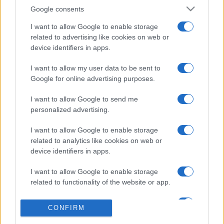
hihetetlen nyitott és együttműködő volt. Házon belül több
Google consents
lehetőség is felmerült a forgatásra, de én az első perctől a
I want to allow Google to enable storage
gyönyörű Vörös Szalonban szerettem volna egy csodálatos,
related to advertising like cookies on web or
kontrasztos képi világba elhelyezni a zenénket. A
device identifiers in apps.
forgatásban egyfajta kreatív társként Darvas Bence
I want to allow my user data to be sent to
operatőr vett részt, aki a helyszíni bejárás után megálmodta
Google for online advertising purposes.
az összesen három megjelenő videó képi világát” – emeli ki
Bálint.
I want to allow Google to send me
personalized advertising.
A
Vortex of Silence
című album a német Jazzhaus Records
I want to allow Google to enable storage
related to analytics like cookies on web or
kiadónál jelenik meg. Az album
bemutatója
2024. február 16-
device identifiers in apps.
án lesz a Müpában, ami egyben a Jazz Showcase
nyitókoncertje is.
I want to allow Google to enable storage
related to functionality of the website or app.
Nyitóképen Gyémánt Bálint. Fotó: Láng Nándor
I want to allow Google to enable storage
CONFIRM
related to personalization.