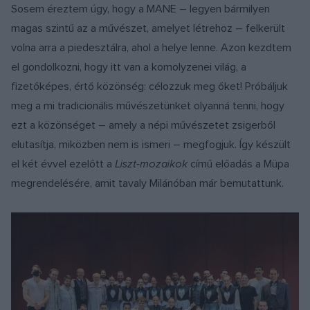
Sosem éreztem úgy, hogy a MANE – legyen bármilyen
magas szintű az a művészet, amelyet létrehoz – felkerült
volna arra a piedesztálra, ahol a helye lenne. Azon kezdtem
el gondolkozni, hogy itt van a komolyzenei világ, a
fizetőképes, értő közönség: célozzuk meg őket! Próbáljuk
meg a mi tradicionális művészetünket olyanná tenni, hogy
ezt a közönséget – amely a népi művészetet zsigerből
elutasítja, miközben nem is ismeri – megfogjuk. Így készült
el két évvel ezelőtt a
Liszt-mozaikok
című előadás a Müpa
megrendelésére, amit tavaly Milánóban már bemutattunk.