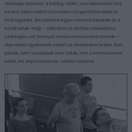
ideológiai üzenetet, a boldog, vidám, szocializmusban hívő
paraszt képét kellett közvetíteni szögesdróton belül és
kívül egyaránt. Becsületére legyen mondva Rábainak és a
kortársainak, hogy – miközben az életben maradáshoz
szükséges volt bizonyos kompromisszumokat kötniük –
alapvetően igyekeztek ezeket az elvárásokat lerázni. Sem
jobbak, sem rosszabbak nem voltak, mint a kommunizmus
költői, írói, képzőművészei, színházi emberei.