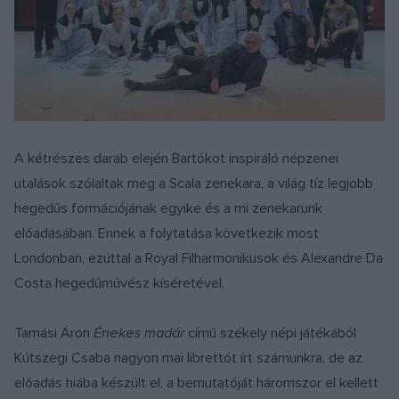
A kétrészes darab elején Bartókot inspiráló népzenei
utalások szólaltak meg a Scala zenekara, a világ tíz legjobb
hegedűs formációjának egyike és a mi zenekarunk
előadásában. Ennek a folytatása következik most
Londonban, ezúttal a Royal Filharmonikusok és Alexandre Da
Costa hegedűművész kíséretével.
Tamási Áron
Énekes madár
című székely népi játékából
Kútszegi Csaba nagyon mai librettót írt számunkra, de az
előadás hiába készült el, a bemutatóját háromszor el kellett