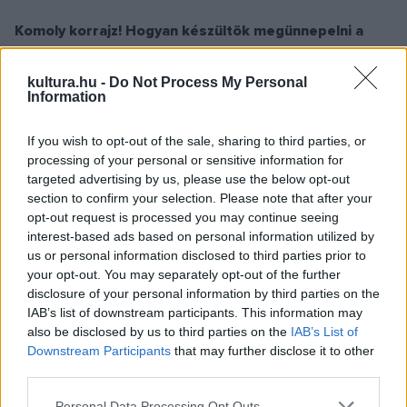
Komoly korrajz! Hogyan készültök megünnepelni a
hetvenedik évfordulót?
kultura.hu -
Do Not Process My Personal
Information
Az identitásomnak három forrása van: a hagyomány, a
színpadi tánc története és az együttesem múltja. Ha az
If you wish to opt-out of the sale, sharing to third parties, or
ember komolyan veszi, hogy nem létezhet a múlt nélkül –
processing of your personal or sensitive information for
targeted advertising by us, please use the below opt-out
megismételni ugyan nem akarja, de mint bázisra
section to confirm your selection. Please note that after your
támaszkodik rá –, akkor természetes, hogy az ünnepi évad
opt-out request is processed you may continue seeing
során mind a három fontos kiindulási pontra kitérünk.
interest-based ads based on personal information utilized by
us or personal information disclosed to third parties prior to
Azonkívül, hogy tisztelgünk a régmúlt előtt, elsősorban a
your opt-out. You may separately opt-out of the further
közelmúltunkra koncentrálunk. Vidékre megyünk, a saját
disclosure of your personal information by third parties on the
színházunkban, a Müpában, a Nemzeti Táncszínházban,
IAB’s list of downstream participants. This information may
also be disclosed by us to third parties on the
IAB’s List of
továbbá Kárpátaljától Erdélyig még számtalan helyen
Downstream Participants
that may further disclose it to other
fellépünk: igyekszünk mindenhova eljutni.
third parties.
Please note that this website/app uses one or more Google
Personal Data Processing Opt Outs