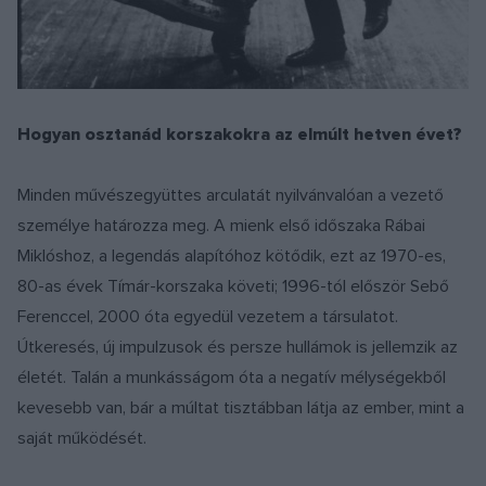
Hogyan osztanád korszakokra az elmúlt hetven évet?
Minden művészegyüttes arculatát nyilvánvalóan a vezető
személye határozza meg. A mienk első időszaka Rábai
Miklóshoz, a legendás alapítóhoz kötődik, ezt az 1970-es,
80-as évek Tímár-korszaka követi; 1996-tól először Sebő
Ferenccel, 2000 óta egyedül vezetem a társulatot.
Útkeresés, új impulzusok és persze hullámok is jellemzik az
életét. Talán a munkásságom óta a negatív mélységekből
kevesebb van, bár a múltat tisztábban látja az ember, mint a
saját működését.