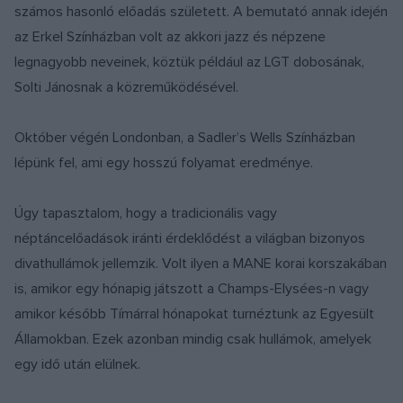
számos hasonló előadás született. A bemutató annak idején
az Erkel Színházban volt az akkori jazz és népzene
legnagyobb neveinek, köztük például az LGT dobosának,
Solti Jánosnak a közreműködésével.
Október végén Londonban, a Sadler’s Wells Színházban
lépünk fel, ami egy hosszú folyamat eredménye.
Úgy tapasztalom, hogy a tradicionális vagy
néptáncelőadások iránti érdeklődést a világban bizonyos
divathullámok jellemzik. Volt ilyen a MANE korai korszakában
is, amikor egy hónapig játszott a Champs-Elysées-n vagy
amikor később Tímárral hónapokat turnéztunk az Egyesült
Államokban. Ezek azonban mindig csak hullámok, amelyek
egy idő után elülnek.