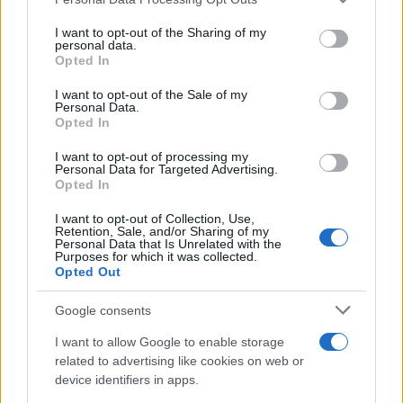
services and may gather and store information including but
not limited to your visit or usage behaviour. You may click to
I want to opt-out of the Sharing of my
personal data.
grant or deny consent to Google and its third-party tags to
Opted In
use your data for below specified purposes in below Google
consent section.
I want to opt-out of the Sale of my
Personal Data.
Opted In
I want to opt-out of processing my
Personal Data for Targeted Advertising.
Opted In
I want to opt-out of Collection, Use,
Retention, Sale, and/or Sharing of my
Personal Data that Is Unrelated with the
Purposes for which it was collected.
Opted Out
Három kiemelt produkcióra készülünk. Az első, a
Táncünnep
a Szegedi Szabadtéri Játékokon debütál. Két évtized után
Google consents
térünk vissza a napfény városába. Izgalmas előadás lesz,
I want to allow Google to enable storage
amelyben zenei csemegét is kínálunk: a Szolnoki
related to advertising like cookies on web or
Szimfonikusok, a Szent Efrém Férfikar, Lajkó Félix, Ferenczi
device identifiers in apps.