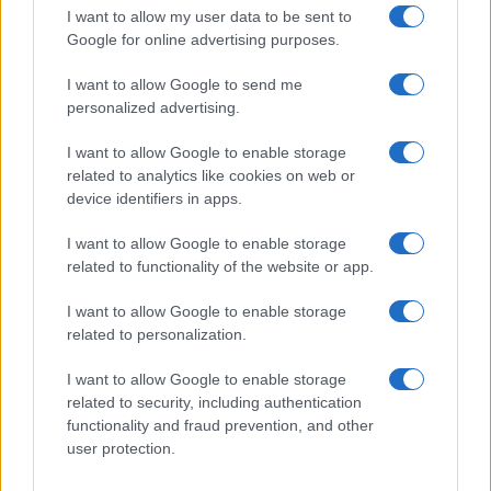
György és az Első Budapesti Rackák, valamint két kiváló
I want to allow my user data to be sent to
operaénekes lép fel velünk.
Google for online advertising purposes.
I want to allow Google to send me
Hagyományról és jelenről egyaránt szól az előadás. A
personalized advertising.
hagyomány szerintem nem múzeumi tárolásra való érték,
I want to allow Google to enable storage
hanem a bennünk élő jelen, amelyhez csupán értő kézzel kell
related to analytics like cookies on web or
hozzányúlni, nem pedig kanonizált formákat és tartalmakat
device identifiers in apps.
újra elővéve megpróbálni átmenteni valamiféle már nem
I want to allow Google to enable storage
létező világot. Meg kell találni a gyökerekben, hogy mi az,
related to functionality of the website or app.
ami újra és újra képes megszólítani az egyént vagy egy-egy
kis közösséget, amelyek képesek önmagukévá tenni, kicsit
I want to allow Google to enable storage
related to personalization.
mindig módosítani, aztán továbbadni a hagyományt a
következő generációnak. Remélem, ebben az előadásban
I want to allow Google to enable storage
sikerül ezt érzékeltetnünk.
related to security, including authentication
functionality and fraud prevention, and other
user protection.