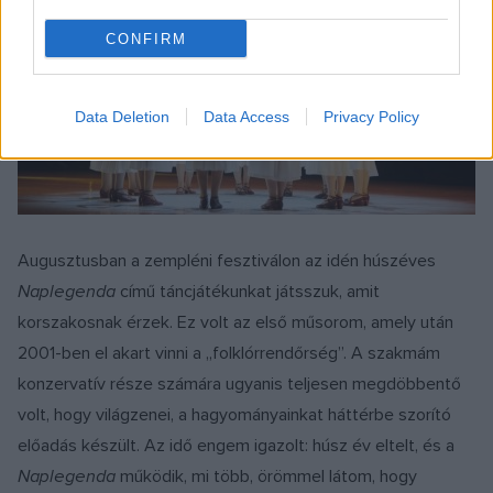
CONFIRM
Data Deletion
Data Access
Privacy Policy
Augusztusban a zempléni fesztiválon az idén húszéves
Naplegenda
című táncjátékunkat játsszuk, amit
korszakosnak érzek. Ez volt az első műsorom, amely után
2001-ben el akart vinni a „folklórrendőrség”. A szakmám
konzervatív része számára ugyanis teljesen megdöbbentő
volt, hogy világzenei, a hagyományainkat háttérbe szorító
előadás készült. Az idő engem igazolt: húsz év eltelt, és a
Naplegenda
működik, mi több, örömmel látom, hogy