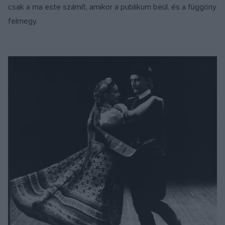
csak a ma este számít, amikor a publikum beül, és a függöny
felmegy.