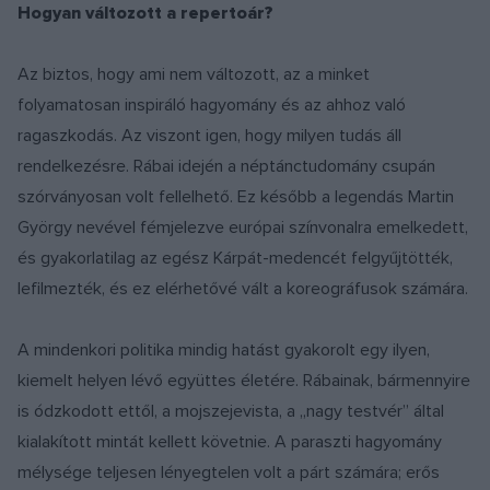
Hogyan változott a repertoár?
Az biztos, hogy ami nem változott, az a minket
folyamatosan inspiráló hagyomány és az ahhoz való
ragaszkodás. Az viszont igen, hogy milyen tudás áll
rendelkezésre. Rábai idején a néptánctudomány csupán
szórványosan volt fellelhető. Ez később a legendás Martin
György nevével fémjelezve európai színvonalra emelkedett,
és gyakorlatilag az egész Kárpát-medencét felgyűjtötték,
lefilmezték, és ez elérhetővé vált a koreográfusok számára.
A mindenkori politika mindig hatást gyakorolt egy ilyen,
kiemelt helyen lévő együttes életére. Rábainak, bármennyire
is ódzkodott ettől, a mojszejevista, a „nagy testvér” által
kialakított mintát kellett követnie. A paraszti hagyomány
mélysége teljesen lényegtelen volt a párt számára; erős