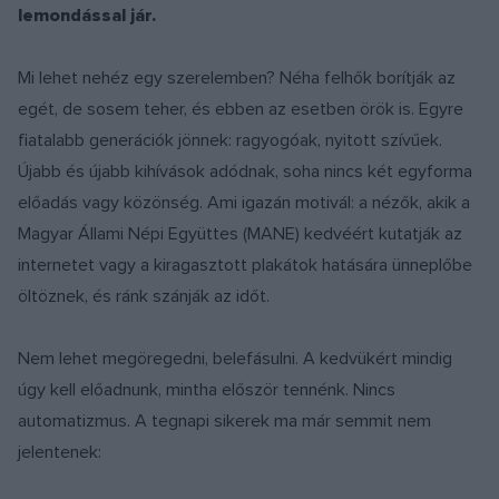
lemondással jár.
Mi lehet nehéz egy szerelemben? Néha felhők borítják az
egét, de sosem teher, és ebben az esetben örök is. Egyre
fiatalabb generációk jönnek: ragyogóak, nyitott szívűek.
Újabb és újabb kihívások adódnak, soha nincs két egyforma
előadás vagy közönség. Ami igazán motivál: a nézők, akik a
Magyar Állami Népi Együttes (MANE) kedvéért kutatják az
internetet vagy a kiragasztott plakátok hatására ünneplőbe
öltöznek, és ránk szánják az időt.
Nem lehet megöregedni, belefásulni. A kedvükért mindig
úgy kell előadnunk, mintha először tennénk. Nincs
automatizmus. A tegnapi sikerek ma már semmit nem
jelentenek: