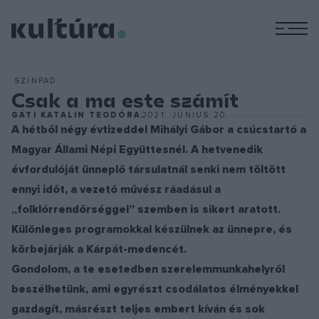
M
SZÍNPAD
Csak a ma este számít
GÁTI KATALIN TEODÓRA
2021. JÚNIUS 20.
A hétből négy évtizeddel Mihályi Gábor a csúcstartó a
Magyar Állami Népi Együttesnél. A hetvenedik
évfordulóját ünneplő társulatnál senki nem töltött
ennyi időt, a vezető művész ráadásul a
„folklórrendőrséggel” szemben is sikert aratott.
Különleges programokkal készülnek az ünnepre, és
körbejárják a Kárpát-medencét.
Gondolom, a te esetedben szerelemmunkahelyről
beszélhetünk, ami egyrészt csodálatos élményekkel
gazdagít, másrészt teljes embert kíván és sok