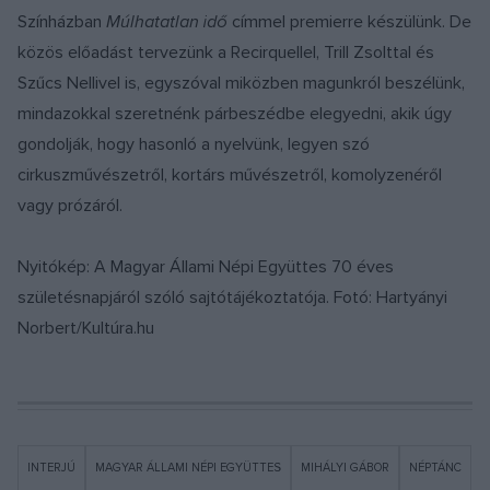
Színházban
Múlhatatlan idő
címmel premierre készülünk. De
közös előadást tervezünk a Recirquellel, Trill Zsolttal és
Szűcs Nellivel is, egyszóval miközben magunkról beszélünk,
mindazokkal szeretnénk párbeszédbe elegyedni, akik úgy
gondolják, hogy hasonló a nyelvünk, legyen szó
cirkuszművészetről, kortárs művészetről, komolyzenéről
vagy prózáról.
Nyitókép: A Magyar Állami Népi Együttes 70 éves
születésnapjáról szóló sajtótájékoztatója. Fotó: Hartyányi
Norbert/Kultúra.hu
INTERJÚ
MAGYAR ÁLLAMI NÉPI EGYÜTTES
MIHÁLYI GÁBOR
NÉPTÁNC