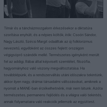
Tímár és a táncházmozgalom érkezésekor a diktatúra
szorítása enyhült, és a népies költők, írók: Csoóri Sándor,
Nagy László, Szécsi Margit odaálltak az új folklorizmus
nevezetű, egyébként az összes fejlett országon
végigsöprő szándék mellé. Természetes igényként merült
fel az addigi, Rábai által képviselt szemlélet, filozófia,
hagyományhoz való viszony megváltoztatása. Ha
továbblépünk, és a rendszerváltás utáni időszakra tekintünk,
akkor ilyen nagy, drámai társadalmi változásokat, amiknek a
nyomát a MANE-ban érzékelhetnénk, már nem látunk. Azóta
természetes, permanens fejlődés és a világra való tekintés,
annak folyamataira való reakciók jellemzik az együttest.