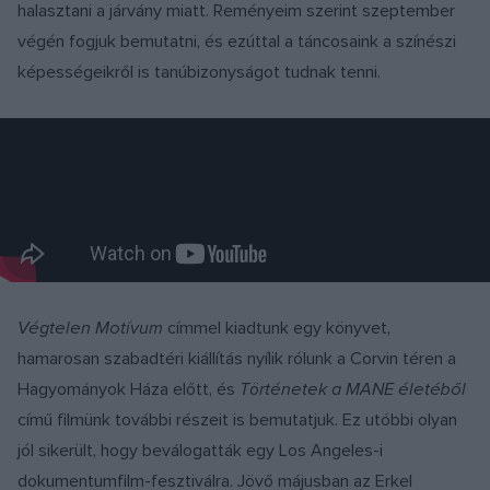
halasztani a járvány miatt. Reményeim szerint szeptember
végén fogjuk bemutatni, és ezúttal a táncosaink a színészi
képességeikről is tanúbizonyságot tudnak tenni.
Végtelen Motívum
címmel kiadtunk egy könyvet,
hamarosan szabadtéri kiállítás nyílik rólunk a Corvin téren a
Hagyományok Háza előtt, és
Történetek a MANE életéből
című filmünk további részeit is bemutatjuk. Ez utóbbi olyan
jól sikerült, hogy beválogatták egy Los Angeles-i
dokumentumfilm-fesztiválra. Jövő májusban az Erkel