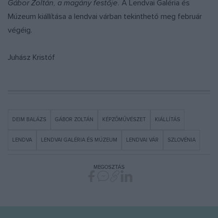
Gábor Zoltán, a magány festője.
A Lendvai Galéria és
Múzeum kiállítása a lendvai várban tekinthető meg február
végéig.
Juhász Kristóf
DEIM BALÁZS
GÁBOR ZOLTÁN
KÉPZŐMŰVÉSZET
KIÁLLÍTÁS
LENDVA
LENDVAI GALÉRIA ÉS MÚZEUM
LENDVAI VÁR
SZLOVÉNIA
MEGOSZTÁS