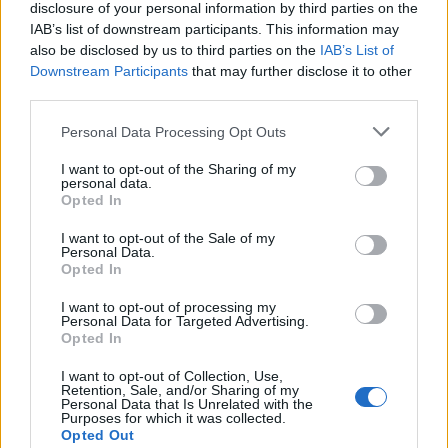
disclosure of your personal information by third parties on the
hangulatát. A legminimalistább itt a
Gyár
vasárnap a
IAB’s list of downstream participants. This information may
hetvenes évekből. A szürke tömbökre nehezedő, felhőtlen
also be disclosed by us to third parties on the
IAB’s List of
Downstream Participants
that may further disclose it to other
ég királykékjéhez, a formák monotóniájához hasonlóval pár
third parties.
éve jóval fiatalabb kortársunk, Deim Balázs fotóművész
Please note that this website/app uses one or more Google
Minimál
című sorozatában találkoztam.
Personal Data Processing Opt Outs
services and may gather and store information including but
not limited to your visit or usage behaviour. You may click to
I want to opt-out of the Sharing of my
personal data.
Lendva városának látképeitől, a táj- és épületképektől pedig
grant or deny consent to Google and its third-party tags to
Opted In
use your data for below specified purposes in below Google
mindnyájunkban föltörhet a
Kocsi-út az éjszakában
csonka
consent section.
I want to opt-out of the Sale of my
holdas, Istenért kiáltó metafizikája a lényeglátás böjtös
Personal Data.
sivatagából. Nem szeretem a letisztult kifejezést – napjaink
Opted In
e divatos jelzőjével leginkább a fantáziátlanság
I want to opt-out of processing my
Personal Data for Targeted Advertising.
fokmérőjeként találkozom. Gábor Zoltán képeiből ellenben
Opted In
ránk ragyog annak az aszkézisnek az ereje, amivel a festő
I want to opt-out of Collection, Use,
csakugyan megtisztította mindazt, ami retinájába és
Retention, Sale, and/or Sharing of my
Personal Data that Is Unrelated with the
tudatába égett. A figurák többségét „kivette” a tájból, a
Purposes for which it was collected.
Opted Out
járókelőket az utcáról, a jószágokat a mezőről. És