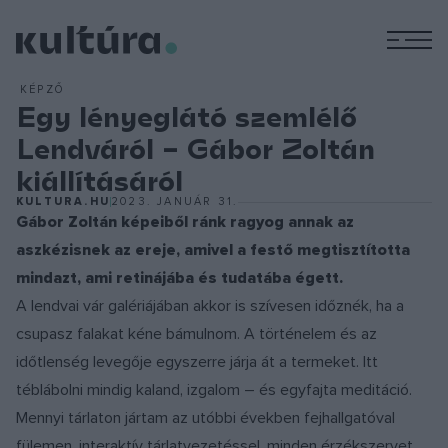
M
KÉPZŐ
Egy lényeglátó szemlélő
Lendváról – Gábor Zoltán
kiállításáról
KULTURA.HU
2023. JANUÁR 31.
Gábor Zoltán képeiből ránk ragyog annak az
aszkézisnek az ereje, amivel a festő megtisztította
mindazt, ami retinájába és tudatába égett.
A lendvai vár galériájában akkor is szívesen időznék, ha a
csupasz falakat kéne bámulnom. A történelem és az
időtlenség levegője egyszerre járja át a termeket. Itt
téblábolni mindig kaland, izgalom – és egyfajta meditáció.
Mennyi tárlaton jártam az utóbbi években fejhallgatóval
fülemen, interaktív tárlatvezetéssel, minden érzékszervet