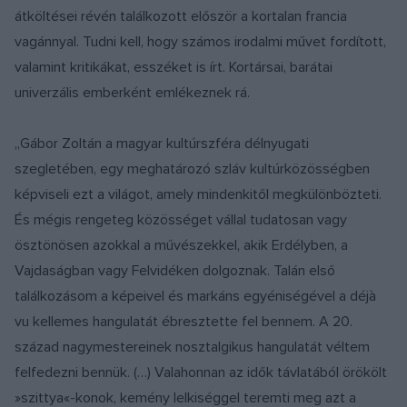
átköltései révén találkozott először a kortalan francia
vagánnyal. Tudni kell, hogy számos irodalmi művet fordított,
valamint kritikákat, esszéket is írt. Kortársai, barátai
univerzális emberként emlékeznek rá.
„Gábor Zoltán a magyar kultúrszféra délnyugati
szegletében, egy meghatározó szláv kultúrközösségben
képviseli ezt a világot, amely mindenkitől megkülönbözteti.
És mégis rengeteg közösséget vállal tudatosan vagy
ösztönösen azokkal a művészekkel, akik Erdélyben, a
Vajdaságban vagy Felvidéken dolgoznak. Talán első
találkozásom a képeivel és markáns egyéniségével a déjà
vu kellemes hangulatát ébresztette fel bennem. A 20.
század nagymestereinek nosztalgikus hangulatát véltem
felfedezni bennük. (…) Valahonnan az idők távlatából örökölt
»szittya«-konok, kemény lelkiséggel teremti meg azt a