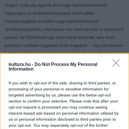
világot, mely oly egyedi, és mégis bárhol maradandó
nagyságot és értékeket képvisel. Amit vállalt
munkásságában, irodalmi vagy képzőművészeti
tevékenységében, folytatásra vár, mert ha nem is teremtett
iskolát, de föltétlenül egy utat mutat azoknak, akik ezen
kultúrkör szellemi tagjainak érzik magukat” – írja róla Nemes
László erdélyi származású zalai képzőművész, szintén e
földrajzi és szellemi táj értő lakója, aki az emlegetett déjà
kultura.hu -
Do Not Process My Personal
Information
vu-val és nosztalgikus hangulattal tökéletesen mutat rá
Gábor Zoltán munkásságának átfogó, összegző jellegére.
If you wish to opt-out of the sale, sharing to third parties, or
processing of your personal or sensitive information for
Hisz bárki, aki kezébe vett már középiskolás fokú
targeted advertising by us, please use the below opt-out
section to confirm your selection. Please note that after your
művészettörténeti albumot, az 1988-as
Eltaposott virág
opt-out request is processed you may continue seeing
vagy az 1991-es
Trófeák
hosszú árnyékokkal szabdalt, kihalt
interest-based ads based on personal information utilized by
gyárudvarokat és ősi, elfeledett romokat egyszerre idéző
us or personal information disclosed to third parties prior to
your opt-out. You may separately opt-out of the further
tereiben megérzi a chiricói tájak és épületek szürreális