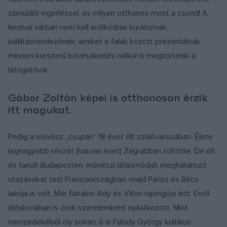
stimuláló ingerléssel, és milyen otthonos most a csönd! A
lendvai várban nem kell erőlködnie kurátornak,
kiállításrendezőnek: amiket e falak között prezentálnak,
minden korszerű bűvészkedés nélkül is megtörténik a
látogatóval.
Gábor Zoltán képei is otthonosan érzik
itt magukat.
Pedig a művész „csupán” 18 évet élt szülővárosában. Élete
legnagyobb részét (hatvan évet) Zágrábban töltötte. De élt
és tanult Budapesten, művészi látásmódját meghatározó
utazásokat tett Franciaországban, majd Párizs és Bécs
lakója is volt. Már fiatalon Ady és Villon rajongója lett. Erről
időskorában is örök szerelemként nyilatkozott. Mint
nemzedékéből oly sokan, ő is Faludy György kultikus