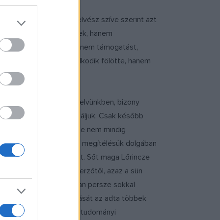
vagy férjem, a jeles nyelvész szíve szerint azt
 hogy köszönöm, így teszek, hanem
 is érdeklődni akart, hanem támogatást,
k nem ura van, aki uralkodik fölötte, hanem
lenség üti fel a fejét nyelvünkben, bizony
urcsának, sőt rossznak találjuk. Csak később
ig szokatlan az új szó, de nem mindig
zámíthatatlan, de azért a megítélésük dolgában
emmi új nincs a Nap alatt. Sőt maga Lőrincze
regszemlét” kapunk a szerzőtől, azaz a sün
fejezést: „De a valóságban persze sokkal
ben olvasható írások forrását az adta többek
 részt vett az MTA Nyelvtudományi