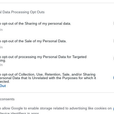
yoknak arra a kérdésére, hogyan beszéljenek házastársukról, uram 
l Data Processing Opt Outs
, ahogy élete párja szereti. Ilyenkor azonban senki nem mondta,
o opt-out of the Sharing of my personal data.
eményét, meggyőződését elfogadtassa. „Tulajdonképpen tehát nem
In
atározott meggyőződéséhez.” Ahhoz, hogy egy öntudatos asszonyna
o opt-out of the Sale of my Personal Data.
In
ehetünk őszintétlenek?
című írás bevezetését: „Ha egy-egy új je
to opt-out of processing my Personal Data for Targeted
ig berzenkedik, tiltakozik ellene a nyelvérzékünk, szokatlannak, f
ing.
In
i megszokott szó és kifejezés közé. Megjelenésekor valóban mind
ését tartalmazó írás ekképp fejeződik be: „A szavak sorsa hát kis
o opt-out of Collection, Use, Retention, Sale, and/or Sharing
ersonal Data that Is Unrelated with the Purposes for which it
nyi hangulatunkra hagyatkoznunk.” Nyugodtan állapíthatjuk meg: s
lected.
Out
ekkel, bizonyíték erre
Sünföldrajz
című írása. Mi több, egy „sünse
ival ismerkedhetünk meg, és a záró mondat is tartalmaz efféle ki
consents
 kis állatnak a kedvelt voltát is bizonyítja.” Az ebben az egység
o allow Google to enable storage related to advertising like cookies on
os is részese volt egy nagyon fontos tudományos vállalkozásnak:
evice identifiers in apps.