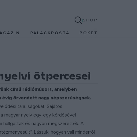
SHOP
AGAZIN
PALACKPOSTA
POKET
yelvi ötpercesei
lvünk című rádióműsort, amelyben
n évig örvendett nagy népszerűségnek.
űvelődési tanulságokat. Sajátos
n a magyar nyelv egy-egy kérdésével
ei hallgatták és nagyon megszerették. A
intézményesült”. Lássuk, hogyan vall minderről