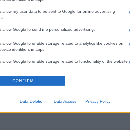
szának gyűjtőmunkájában.
o allow my user data to be sent to Google for online advertising
s.
 amikor bizonyos foglalkozásneveknek nincs meg a női változatuk
 jelentette be 1966. január 20-án a Népszabadság cikkírója, hogy
to allow Google to send me personalized advertising.
: »India egyik legtehetségesebb állami vezetőjére esett a választ
o allow Google to enable storage related to analytics like cookies on
 államnő nincsen, kerülgetnünk kell hát a valóságot.” És ez még na
evice identifiers in apps.
 csak „egynemű”. Ám Lőrincze itt is hoz egy példát, ezúttal nem 
ű könnyű kis hajó volt, és már hosszabb ideje járta a tengereket,
o allow Google to enable storage related to functionality of the website
keltett
o allow Google to enable storage related to personalization.
CONFIRM
ó: Szalay Zoltán / Fortepan
o allow Google to enable storage related to security, including
cation functionality and fraud prevention, and other user protection.
Data Deletion
Data Access
Privacy Policy