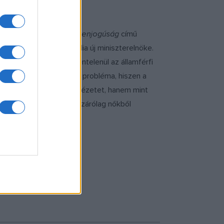
.
Nyelvünk és a női egyenjogúság
című
 Indira Ghandi lett India új miniszterelnöke.
ás«, noha a nyelv önkéntelenül az államférfi
pjainkban is megoldatlan probléma, hiszen a
a szépirodalomból vett idézetet, hanem mint
 s miután a legénysége kizárólag nőkből