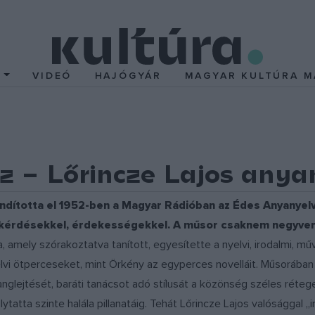
T
VIDEÓ
HAJÓGYÁR
MAGYAR KULTÚRA M
z – Lőrincze Lajos anyan
 indította el 1952-ben a Magyar Rádióban az Édes Anyanye
vi kérdésekkel, érdekességekkel. A műsor csaknem negyve
a, amely szórakoztatva tanított, egyesítette a nyelvi, irodalmi, m
elvi ötperceseket, mint Örkény az egyperces novelláit. Műsorába
nglejtését, baráti tanácsot adó stílusát a közönség széles réteg
tatta szinte halála pillanatáig. Tehát Lőrincze Lajos valósággal „