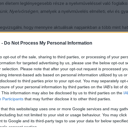
 életem leglényegesebb része a nyelvműveléssel való foglalkozá
vünk
,
Nyelvőrségen
, amelyek a nyelvművelés elméleti, elvi és gya
gvizsgálni, hogy mennyire aktuálisak napjainkban a több mint hat
endőek még ma is a tanácsai. Olvasás közben szinte halljuk a han
 -
Do Not Process My Personal Information
en egyértelműek a nem szakmabeliek számára is. Csodálkozással
 gondolnánk, hogy a nyelvművelés legfrissebb megállapításai. Íme
to opt-out of the sale, sharing to third parties, or processing of your per
 tudja beosztani, a nyelvhasználat gazdag sokszínűségében csak a f
formation for targeted advertising by us, please use the below opt-out s
lásukban, funkciójukban szemléljük: a régi helyes-helytelen osz
r selection. Please note that after your opt-out request is processed y
eing interest-based ads based on personal information utilized by us or
inek a kifejezésére, milyen stílusárnyalatban jó vagy nem jó egyi
disclosed to third parties prior to your opt-out. You may separately opt-
losure of your personal information by third parties on the IAB’s list of
ltevők igen-nem választ várnak, az átmenetet, a kettősséget nem 
. This information may also be disclosed by us to third parties on the
IA
Participants
that may further disclose it to other third parties.
i Notre-Dame
-nak a hősei, akik egy-egy fekete-fehér tulajdonság
oebus kapitány töretlen hűséggel ragaszkodik szerelméhez, vele
 that this website/app uses one or more Google services and may gath
including but not limited to your visit or usage behaviour. You may click 
 Tehát aki előadás után megkeres engem kérdésével, az tulajdon
 to Google and its third-party tags to use your data for below specifi
 és ha nem azt kapják, akkor akár meg is sértődnek. Hogy ez menn
ogle consent section.