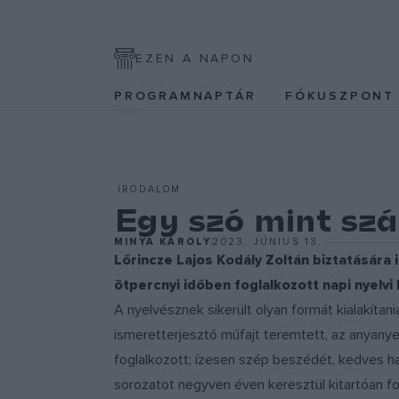
EZEN A NAPON
PROGRAMNAPTÁR
FÓKUSZPON
IRODALOM
Egy szó mint szá
MINYA KÁROLY
2023. JÚNIUS 13.
Lőrincze Lajos Kodály Zoltán biztatására
ötpercnyi időben foglalkozott napi nyel
A nyelvésznek sikerült olyan formát kialakítani
ismeretterjesztő műfajt teremtett, az anyany
foglalkozott; ízesen szép beszédét, kedves ha
sorozatot negyven éven keresztül kitartóan foly