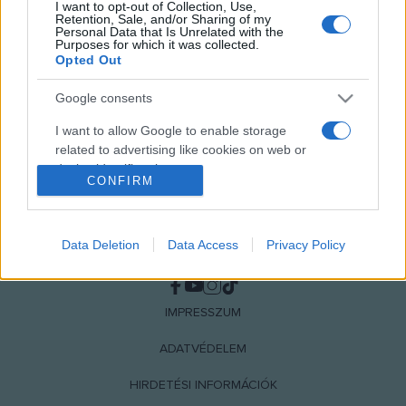
I want to opt-out of Collection, Use,
MEGOSZTÁS
Retention, Sale, and/or Sharing of my
Personal Data that Is Unrelated with the
Purposes for which it was collected.
Opted Out
Google consents
I want to allow Google to enable storage
related to advertising like cookies on web or
device identifiers in apps.
CONFIRM
I want to allow my user data to be sent to
Google for online advertising purposes.
Data Deletion
Data Access
Privacy Policy
NÉPI
I want to allow Google to send me
personalized advertising.
IMPRESSZUM
I want to allow Google to enable storage
related to analytics like cookies on web or
ADATVÉDELEM
device identifiers in apps.
HIRDETÉSI INFORMÁCIÓK
I want to allow Google to enable storage