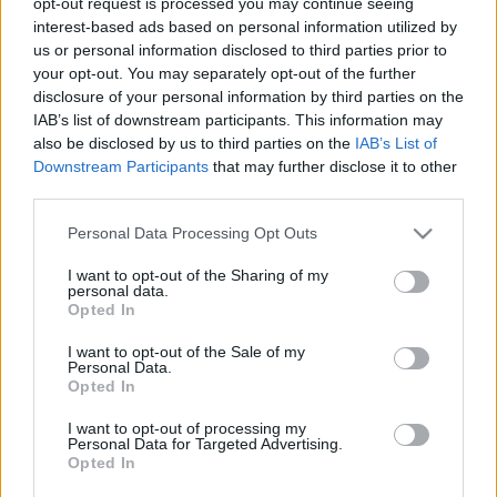
opt-out request is processed you may continue seeing
Kaczmarek több mint hetven lengyel és külföldi
interest-based ads based on personal information utilized by
filmalkotáshoz komponált zenét. 2005-ben Oscar-díjjal
us or personal information disclosed to third parties prior to
your opt-out. You may separately opt-out of the further
tüntették ki a Marc Forster német–svájci rendező
Én, Pán
disclosure of your personal information by third parties on the
Péter
című filmjéhez szerzett zenéért.
IAB’s list of downstream participants. This information may
also be disclosed by us to third parties on the
IAB’s List of
Downstream Participants
that may further disclose it to other
Alkotásaiért számos más díjat is kapott, jelölték Golden
third parties.
Globe-díjra és BAFTA-díjra is. A művész a 2011-ben a
Please note that this website/app uses one or more Google
Personal Data Processing Opt Outs
nyugat-lengyelországi Poznań városában induló
services and may gather and store information including but
Transatlantyk nemzetközi film- és zenei fesztivál
not limited to your visit or usage behaviour. You may click to
I want to opt-out of the Sharing of my
personal data.
kezdeményezője és igazgatója is volt.
grant or deny consent to Google and its third-party tags to
Opted In
use your data for below specified purposes in below Google
consent section.
I want to opt-out of the Sale of my
Personal Data.
Opted In
I want to opt-out of processing my
FILMZENE
GYÁSZ
HÍREK
JAN A.P. KACZMAREK
Personal Data for Targeted Advertising.
Opted In