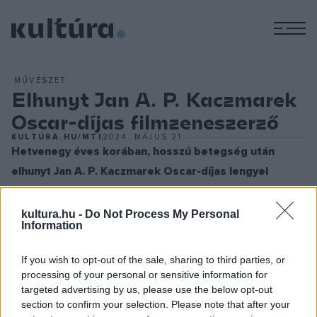
M
MŰVÉSZET
Elhunyt Jan A. P. Kaczmarek
Oscar-díjas filmzeneszerző
KULTÚRA.HU/MTI
2024. MÁJUS 21.
Hetvenegy éves korában, hosszú betegség után
elhunyt Jan A. P. Kaczmarek Oscar-díjas lengyel
filmzeneszerző.
Jan A. P. Kaczmarek 1953. április 29-én született a közép-
kultura.hu -
Do Not Process My Personal
Information
lengyelországi Konin városában, zenészcsaládban.
Művészpályája két legendás lengyel színházi műhelyben –
If you wish to opt-out of the sale, sharing to third parties, or
Jerzy Grotowski Teatr Laboratorium színházában, valamint a
processing of your personal or sensitive information for
Teatr Ósmego Dnia társulatban – indult a ’70-es években.
targeted advertising by us, please use the below opt-out
section to confirm your selection. Please note that after your