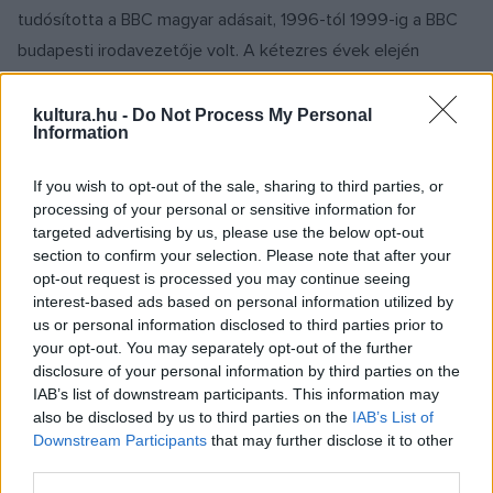
tudósította a BBC magyar adásait, 1996-tól 1999-ig a BBC
budapesti irodavezetője volt. A kétezres évek elején
szerkesztőbizottsági tagként segítette az InfoRádió
munkáját, nyugdíjazása után különböző budapesti rádióknál
kultura.hu -
Do Not Process My Personal
Information
népszerűsítette a jazzt, 1999 és 2015 között a Civil Rádió
műsorszerkesztőjeként.
If you wish to opt-out of the sale, sharing to third parties, or
processing of your personal or sensitive information for
targeted advertising by us, please use the below opt-out
A budapesti Harmónia Jazzműhely alapítójaként nagy
section to confirm your selection. Please note that after your
szerepet játszott a magyar jazzmuzsikusok londoni
opt-out request is processed you may continue seeing
bemutatkozásának szervezésében, az angol-magyar zenei
interest-based ads based on personal information utilized by
us or personal information disclosed to third parties prior to
együttműködés előmozdításában. 2019-ben alapító
your opt-out. You may separately opt-out of the further
szerkesztője volt a MagyarJazz.hu internetes portálnak.
disclosure of your personal information by third parties on the
IAB’s list of downstream participants. This information may
also be disclosed by us to third parties on the
IAB’s List of
Több történelmi témájú kötet fűződik a nevéhez,
Downstream Participants
that may further disclose it to other
társszerzője volt
A jazz évszázada
(2015) című könyvnek,
third parties.
amely alapvetően a műfaj 20. századi amerikai történetét