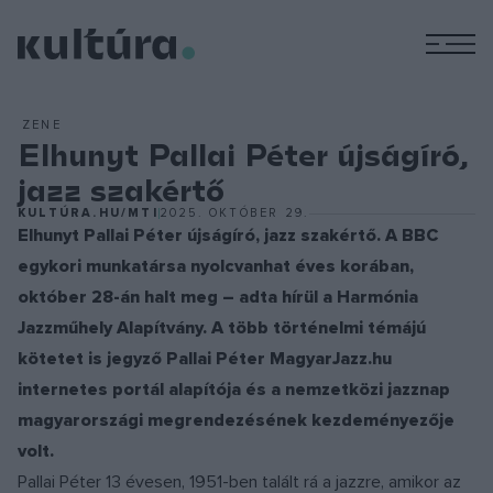
M
ZENE
Elhunyt Pallai Péter újságíró,
jazz szakértő
KULTÚRA.HU/MTI
2025. OKTÓBER 29.
Elhunyt Pallai Péter újságíró, jazz szakértő. A BBC
egykori munkatársa nyolcvanhat éves korában,
október 28-án halt meg – adta hírül a Harmónia
Jazzműhely Alapítvány. A több történelmi témájú
kötetet is jegyző Pallai Péter MagyarJazz.hu
internetes portál alapítója és a nemzetközi jazznap
magyarországi megrendezésének kezdeményezője
volt.
Pallai Péter 13 évesen, 1951-ben talált rá a jazzre, amikor az