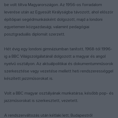
be volt tiltva Magyarországon. Az 1956-os forradalom
leverése után az Egyesült Királyságba távozott, ahol először
építőipari segédmunkásként dolgozott, majd a londoni
egyetemen közgazdasági, valamint pedagógiai
posztgraduális diplomát szerzett.
Hét évig egy londoni gimnáziumban tanított, 1968-tól 1996-
ig a BBC Világszolgálatánál dolgozott a magyar és angol
nyelvű osztályon. Az aktuálpolitikai és dokumentumműsorok
szerkesztése vagy vezetése mellett heti rendszerességgel
készített jazzműsorokat is.
Volt a BBC magyar osztályának munkatársa, később pop- és
jazzműsorokat is szerkesztett, vezetett.
A rendszerváltozás után kétlaki lett, Budapestről