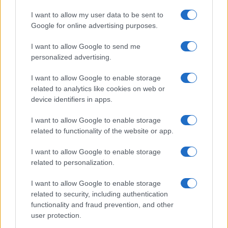
JAZZ
MAGYAR JAZZ SZÖVETSÉG
MAGYARJAZZ.HU
MEGHALT
I want to allow my user data to be sent to
Google for online advertising purposes.
PALLAI PÉTER
ÚJSÁGÍRÓ
I want to allow Google to send me
personalized advertising.
MEGOSZTÁS
I want to allow Google to enable storage
related to analytics like cookies on web or
device identifiers in apps.
EZ IS ÉRDEKELHETI
I want to allow Google to enable storage
related to functionality of the website or app.
I want to allow Google to enable storage
POPKULT
related to personalization.
Meghalt a legendás rádiós, Komjáthy
György
I want to allow Google to enable storage
Kilencvenegy éves korában elhunyt Komjáthy György
related to security, including authentication
functionality and fraud prevention, and other
EMeRTon-díjas és Fonogram szakmai életműdíjas zenei
user protection.
szerkesztő, a Vasárnapi koktél, a Csak fiataloknak, a Töltsön