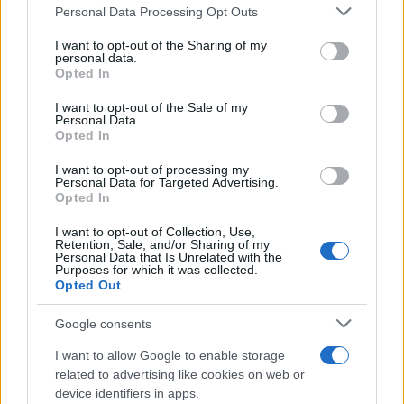
Please note that this website/app uses one or more Google
Personal Data Processing Opt Outs
meséli el. Szintén szerzője volt az 1956-os forradalmat
services and may gather and store information including but
feldolgozó
A szabadság hullámhosszán
és a
Némi
not limited to your visit or usage behaviour. You may click to
I want to opt-out of the Sharing of my
personal data.
grant or deny consent to Google and its third-party tags to
demokráciától a népi demokráciáig
című könyvnek.
Opted In
use your data for below specified purposes in below Google
consent section.
I want to opt-out of the Sale of my
2014-ben megkapta a Pernye András-díjat, amelyet
Personal Data.
Opted In
fotóművészeti, kritikai, újságírói, kiadói, koncertszervezői és
egyéb, a dzsesszélet érdekében végzett kiemelkedő
I want to opt-out of processing my
Personal Data for Targeted Advertising.
tevékenység elismeréséért ítél oda a Magyar Jazz
Opted In
Szövetség. 2022-ben Aranytoll Életmű-díjat kapott a
I want to opt-out of Collection, Use,
MÚOSZ-tól. Az egyik kezdeményezője volt a nemzetközi
Retention, Sale, and/or Sharing of my
Personal Data that Is Unrelated with the
jazznap magyarországi megrendezésének.
Purposes for which it was collected.
Opted Out
Google consents
I want to allow Google to enable storage
related to advertising like cookies on web or
ELHUNYT
GYÁSZ
HARMÓNIA JAZZMŰHELY ALAPÍTVÁNY
HÍREK
device identifiers in apps.