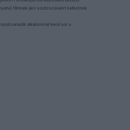
geles-i Filmakadémia
képviselői először
n nyelvű filmnek járó szobrocskáért kelhetnek
 nyolcvanadik alkalommal kerül sor a