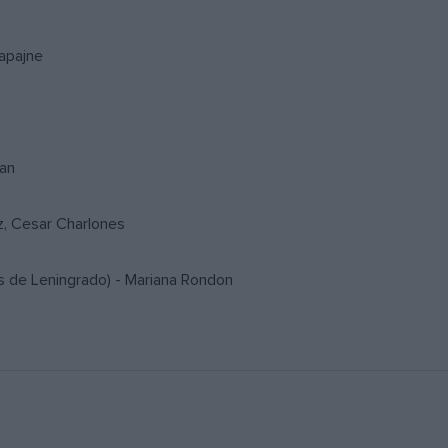
Lapajne
tan
z, Cesar Charlones
s de Leningrado) - Mariana Rondon