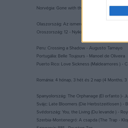
Norvégia: Gone with the Woman (Tatt av kvinn
Olaszország: Az ismeretlen (The Unknown - La
Oroszország: 12 - Nyikita Mihalkov
Peru: Crossing a Shadow - Augusto Tamayo
Portugália: Belle Toujours - Manoel de Oliveira
Puerto Rico: Love Sickness (Maldeamores ) - Ca
Románia: 4 hónap, 3 hét és 2 nap (4 Months, 3 W
Spanyolország: The Orphanage (El orfanto )- 
Svájc: Late Bloomers (Die Herbstzeitlosen ) - B
Svédország: You, the Living (Du levande ) - R
Szerbia-Montenegró: A csapda (The Trap - Klop