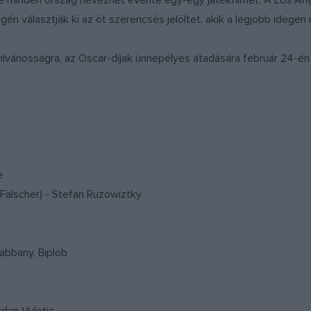
e minden ország nevezhet évente egy-egy játékfilmet. A
Los An
 végén választják ki az öt szerencsés jelöltet, akik a legjobb idege
nyilvánosságra, az Oscar-díjak ünnepélyes átadására február 24-én
e
 Fälscher) - Stefan Ruzowiztky
abbany, Biplob