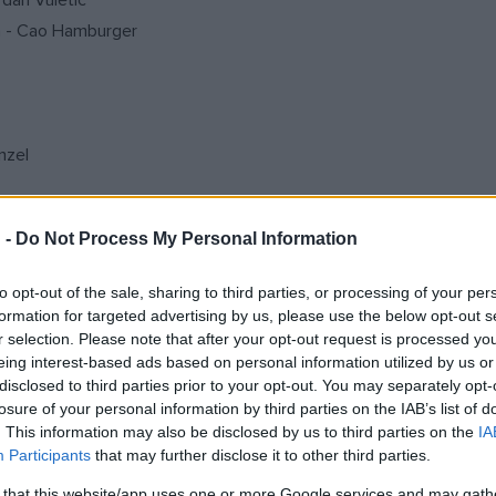
rdan Vuletic
on - Cao Hamburger
nzel
r ) - Peter Schonau Fog
 -
Do Not Process My Personal Information
an
to opt-out of the sale, sharing to third parties, or processing of your per
formation for targeted advertising by us, please use the below opt-out s
r selection. Please note that after your opt-out request is processed y
eing interest-based ads based on personal information utilized by us or
 Salmenpera
disclosed to third parties prior to your opt-out. You may separately opt-
incent Paronnauds
losure of your personal information by third parties on the IAB’s list of
. This information may also be disclosed by us to third parties on the
IA
Participants
that may further disclose it to other third parties.
 that this website/app uses one or more Google services and may gath