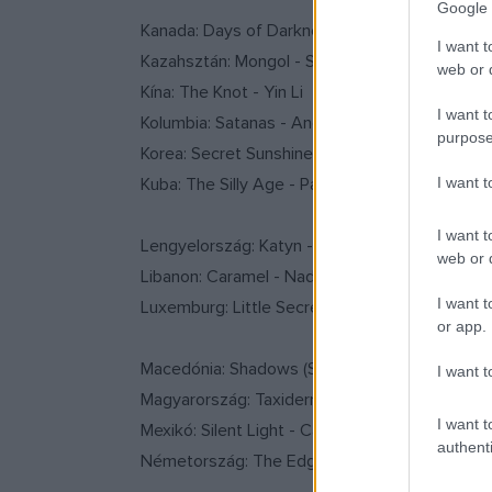
Google 
Kanada: Days of Darkness - Denys Arcand
I want t
Kazahsztán: Mongol - Szergej Bodrov
web or d
Kína: The Knot - Yin Li
I want t
Kolumbia: Satanas - Andi Baiz
purpose
Korea: Secret Sunshine (Milyang) - Chang-don
Kuba: The Silly Age - Pavel Giroud
I want 
I want t
Lengyelország: Katyn - Andrzej Wajda
web or d
Libanon: Caramel - Nadine Labaki
I want t
Luxemburg: Little Secrets (Perl oder Pica) - Po
or app.
Macedónia: Shadows (Senki) - Milcho Manchevs
I want t
Magyarország: Taxidermia - Pálfi György
I want t
Mexikó: Silent Light - Carlos Reygadas
authenti
Németország: The Edge of Heaven (Auf der and