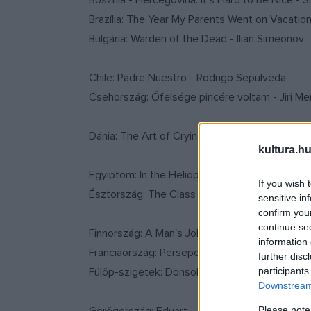
Bosznia - Hercegovina: It's Hard to Be Nice - S
Brazília: The Year My Parents Went on Vacati
Bulgária: Warden of the Dead - Ilian Simeonov
Chile: Padre Nuestro - Rodrigo Sepulveda
Csehország: Őfelsége pincére voltam - Jiri Me
Dánia: The Art of Crying (Kunsten at gr?de i ko
kultura.hu
Egyiptom: In the Heliopolis Flat - Mohamed Kh
If you wish 
Észtország: The Class (Klass) - Ilmar Raag.
sensitive in
confirm you
continue se
Finnország: A Man's Job (Miehen työ) - Aleksi
information 
Franciaország: Persepolis - Marjane Satrapi, V
further disc
Fülöp-szigetek: Donsol - Adolfo Alix, Jr.
participants
Downstream 
Please note