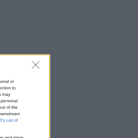
sonal or
ection to
ou may
 personal
out of the
 downstream
B’s List of
er and store