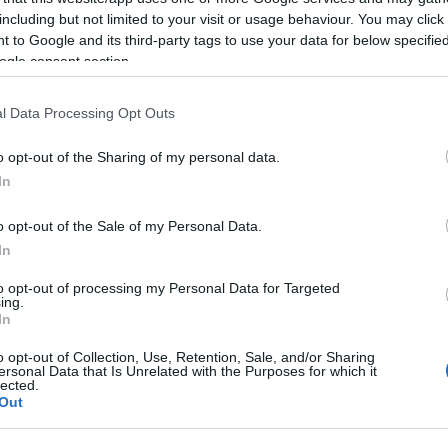
including but not limited to your visit or usage behaviour. You may click 
 to Google and its third-party tags to use your data for below specifi
ogle consent section.
l Data Processing Opt Outs
o opt-out of the Sharing of my personal data.
In
 Chopra
 De Rantau
o opt-out of the Sale of my Personal Data.
In
ollagholipour
to opt-out of processing my Personal Data for Targeted
ing.
In
o opt-out of Collection, Use, Retention, Sale, and/or Sharing
ersonal Data that Is Unrelated with the Purposes for which it
lected.
Out
attenai) - Masayuki Suo