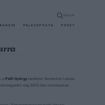
SHOP
AGAZIN
PALACKPOSTA
POKET
arra
e, a
Pálfi György
rendezte
Taxidermia
. Lassan
mia kegyeiért, míg 2005-ben ötvennyolcan