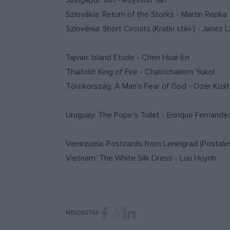
Szingapúr: 881 - Royston Tan
Szlovákia: Return of the Storks - Martin Repka
Szlovénia: Short Circuits (Kratki stiki ) - Janez 
Tajvan: Island Etude - Chen Huai-En
Thaiföld: King of Fire - Chatrichalerm Yukol
Törökország: A Man's Fear of God - Ozer Kizil
Uruguay: The Pope's Toilet - Enrique Fernande
Venezuela: Postcards from Leningrad (Postale
Vietnam: The White Silk Dress - Luu Huynh.
MEGOSZTÁS