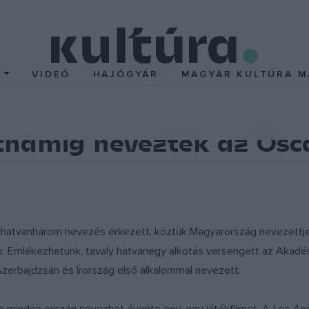
T
VIDEÓ
HAJÓGYÁR
MAGYAR KULTÚRA M
tnámig neveztek az Osc
ára hatvanhárom nevezés érkezett, köztük Magyarország nevezettj
. Emlékezhetünk, tavaly hatvanegy alkotás versengett az Akadé
n, Azerbajdzsán és Írország első alkalommal nevezett.