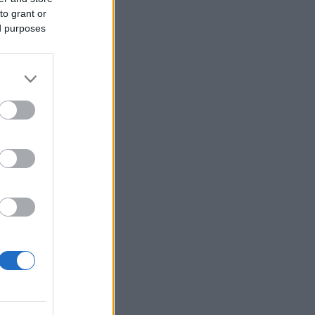
to grant or
ed purposes