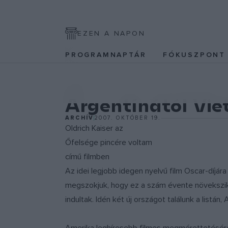
EZEN A NAPON
PROGRAMNAPTÁR
FÓKUSZPON
FILM
Argentínától Vie
ARCHÍV
2007. OKTÓBER 19.
Oldrich Kaiser az
Őfelsége pincére voltam
című filmben
Az idei legjobb idegen nyelvű film Oscar-díj
megszokjuk, hogy ez a szám évente növekszik
indultak. Idén két új országot találunk a listá