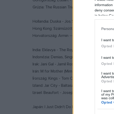
Görögország: Eduart - Angeliki Antoniou
information 
Grúzia: The Russian Triangle - Aleko Tsabadze
deny consent
in below Go
Hollandia: Duska - Jos Stelling
Hong Kong: Száműzöttek (Exiled) - Johnnie To
Persona
Horvátország: Armin --Ognjen Svilicic
I want t
Opted 
India: Eklavya - The Royal Guard - Vidhu Vinod
Indonézia: Denias, Singing on the Cloud - John
I want t
Irak: Jani Gal - Jamil Rostami
Opted 
Irán: M for Mother (Mim mesle madar)- Rasoul M
I want 
Advertis
Írország: Kings - Tom Collins
Opted 
Izland: Jar City - Baltasar Kormakur
I want t
Izrael: Beaufort - Joseph Cedar
of my P
was col
Opted 
Japán: I Just Didn't Do It (Soredemo boku wa y