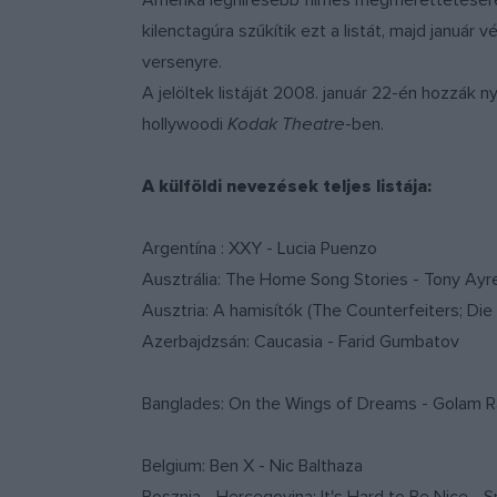
Amerika leghíresebb filmes megmérettetésér
kilenctagúra szűkítik ezt a listát, majd január
versenyre.
A jelöltek listáját 2008. január 22-én hozzák 
hollywoodi
Kodak Theatre
-ben.
A külföldi nevezések teljes listája:
Argentína : XXY - Lucia Puenzo
Ausztrália: The Home Song Stories - Tony Ayr
Ausztria: A hamisítók (The Counterfeiters; Die
Azerbajdzsán: Caucasia - Farid Gumbatov
Banglades: On the Wings of Dreams - Golam R
Belgium: Ben X - Nic Balthaza