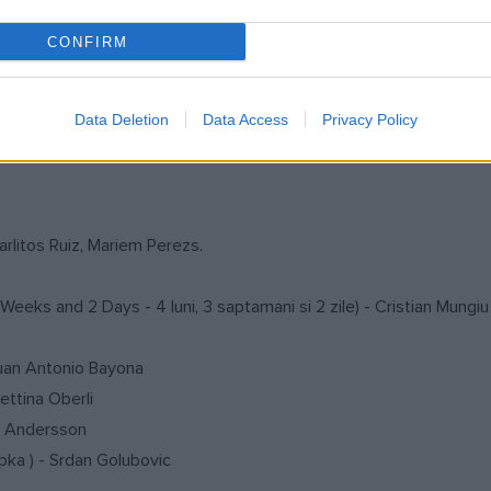
en) - Petter Naess
CONFIRM
 Sconosciuta) - Giuseppe Tornatore
Data Deletion
Data Access
Privacy Policy
rlitos Ruiz, Mariem Perezs.
eeks and 2 Days - 4 luni, 3 saptamani si 2 zile) - Cristian Mungiu
Juan Antonio Bayona
ettina Oberli
oy Andersson
ka ) - Srdan Golubovic