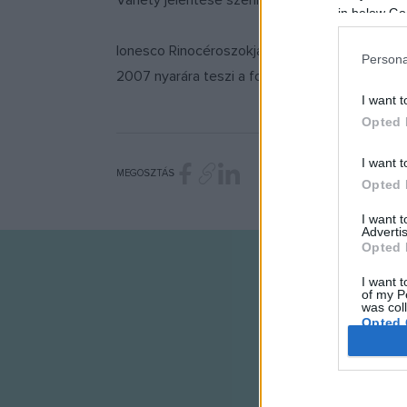
Variety jelentése szerint a producerek
Julian
in below Go
Ionesco Rinocéroszokjára emlékeztető igencsak 
Persona
2007 nyarára teszi a forgatás kezdetét.
I want t
Opted 
I want t
MEGOSZTÁS
Opted 
I want 
Advertis
Opted 
I want t
of my P
was col
Opted 
Google 
I want t