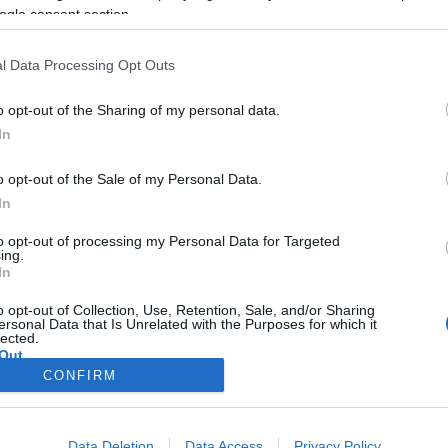
ne Moore
-t és
Daniel Craig
látnák legszívesebben Meirelles alk
ogle consent section.
pesszimista hangvételű alkotás filmre vitelére nagyjából 25 millió
l Data Processing Opt Outs
o opt-out of the Sharing of my personal data.
In
o opt-out of the Sale of my Personal Data.
In
to opt-out of processing my Personal Data for Targeted
ing.
In
o opt-out of Collection, Use, Retention, Sale, and/or Sharing
ersonal Data that Is Unrelated with the Purposes for which it
lected.
Out
CONFIRM
consents
o allow Google to enable storage related to advertising like cookies on
Data Deletion
Data Access
Privacy Policy