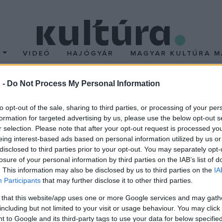
T
VIDEÓ
HAJÓGYÁR
MAGYAR KULTÚRA M
 -
Do Not Process My Personal Information
s szerepet kap a Vaksá
to opt-out of the sale, sharing to third parties, or processing of your per
formation for targeted advertising by us, please use the below opt-out s
r selection. Please note that after your opt-out request is processed y
eing interest-based ads based on personal information utilized by us or
disclosed to third parties prior to your opt-out. You may separately opt-
rodalmi alapanyaghoz nyúl és vászonra ülteti José Saramago 1995
losure of your personal information by third parties on the IAB’s list of
 ismeretlen kór üti fel fejét melynek következtében a település ö
. This information may also be disclosed by us to third parties on the
IA
vesztegzárat állítanak, internálják az egyre gyarapodó számú vak 
Participants
that may further disclose it to other third parties.
 that this website/app uses one or more Google services and may gath
dező,
Don McKellar
jegyzi és már a főszerepekre kinézett színé
including but not limited to your visit or usage behaviour. You may click 
 to Google and its third-party tags to use your data for below specifi