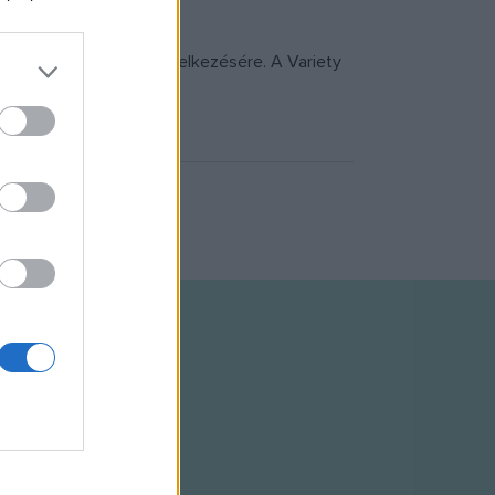
otásában.
 dollár áll a brazil rendelkezésére. A Variety