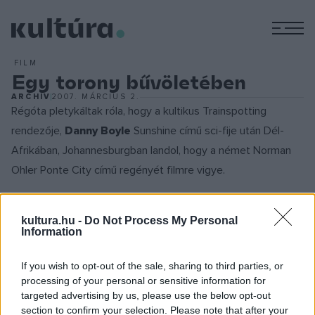
M
FILM
Egy torony bűvöletében
ARCHÍV
2007. MÁRCIUS 2.
Régóta pletykáltak róla, hogy a kultikus Trainspotting
rendezője,
Danny Boyle
Sunshine című sci-fije után Dél-
Afrikában, Johannesburgban landol, hogy a német Norman
Ohler Ponte City című regényét filmre vigye.
A történet központjában az apartheid időszakának kellős
kultura.hu -
Do Not Process My Personal
közepén (és mintegy a fehérek jólétének szimbólumaként
Information
elhíresült), 1975-ben épült Ponte City Apartments áll, mely a
If you wish to opt-out of the sale, sharing to third parties, or
maga 173 méterével Afrika egyik legmagasabb
processing of your personal or sensitive information for
felhőkarcolója. A faji megkülönböztetésen alapuló rendszer
targeted advertising by us, please use the below opt-out
bukása után az épületet különböző helyi bandák vették
section to confirm your selection. Please note that after your