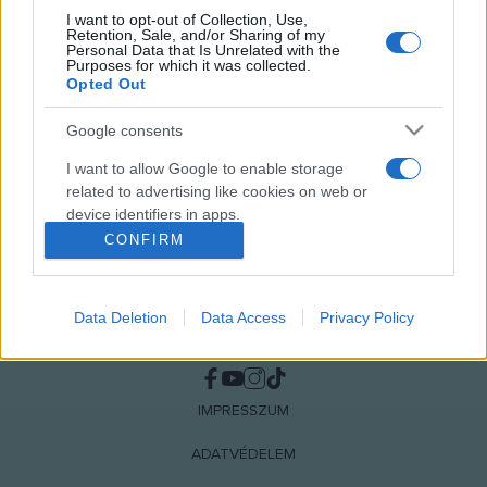
I want to opt-out of Collection, Use,
Retention, Sale, and/or Sharing of my
MEGOSZTÁS
Personal Data that Is Unrelated with the
Purposes for which it was collected.
Opted Out
Google consents
I want to allow Google to enable storage
related to advertising like cookies on web or
device identifiers in apps.
CONFIRM
I want to allow my user data to be sent to
Google for online advertising purposes.
Data Deletion
Data Access
Privacy Policy
I want to allow Google to send me
NÉPI
personalized advertising.
I want to allow Google to enable storage
IMPRESSZUM
related to analytics like cookies on web or
device identifiers in apps.
ADATVÉDELEM
I want to allow Google to enable storage