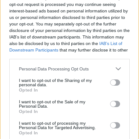
opt-out request is processed you may continue seeing
birtokukba, majd a '90 évek közepén felmerült, hogy
interest-based ads based on personal information utilized by
börtönné alakítják az időközben életveszélyes állapotba
us or personal information disclosed to third parties prior to
került lakóházat.
your opt-out. You may separately opt-out of the further
disclosure of your personal information by third parties on the
IAB’s list of downstream participants. This information may
Michael Thomas forgatókönyve hűen követi Ohler könyvét,
also be disclosed by us to third parties on the
IAB’s List of
megismertetve a nézőt egy Soweto-ból (Johannesburg
Downstream Participants
that may further disclose it to other
third parties.
központjától 18 km-re délnyugatra a feketék városrésze)
származó lánnyal, aki az apartheid bukása után "beveti"
Please note that this website/app uses one or more Google
Personal Data Processing Opt Outs
services and may gather and store information including but
magát a toronyba, ahol megismerkedik az egyik
not limited to your visit or usage behaviour. You may click to
I want to opt-out of the Sharing of my
kábítószercsempész banda vezetőjével. A főszereplők
personal data.
grant or deny consent to Google and its third-party tags to
Opted In
személyéről és a forgatás kezdetéről egyelőre nincsenek
use your data for below specified purposes in below Google
consent section.
hírek.
I want to opt-out of the Sale of my
Personal Data.
Opted In
Boyle legújabb, Sunshine című filmjét, melyről többször is
I want to opt-out of processing my
beszámoltunk, április 5-én mutatják be a hazai mozikban.
Personal Data for Targeted Advertising.
Opted In