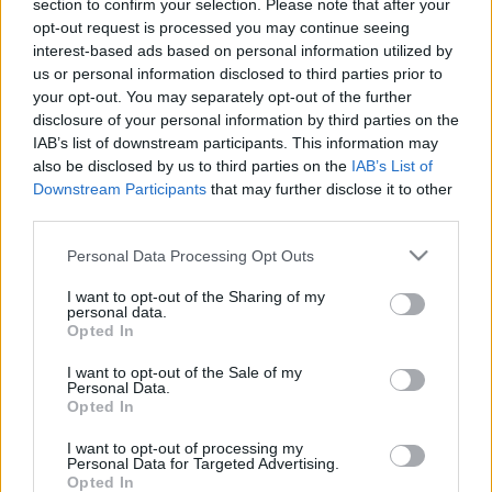
section to confirm your selection. Please note that after your
ráadásul ez még csak amerikai eredmény.
opt-out request is processed you may continue seeing
interest-based ads based on personal information utilized by
us or personal information disclosed to third parties prior to
Filmjére nemcsak a nézők voltak kíváncsiak, de a kritikusok
your opt-out. You may separately opt-out of the further
is elragadtatással jöttek ki a vetítésről. Az USA egyik
disclosure of your personal information by third parties on the
IAB’s list of downstream participants. This information may
legnevesebb komikusának számító Carell-t azóta
also be disclosed by us to third parties on the
IAB’s List of
szerepajánlatokkal bombázzák, Apatow pedig
Downstream Participants
that may further disclose it to other
forgatókönyvek tucatjait nyálazhatja át, ő legközelebb
third parties.
mégis saját szkriptből dolgozik.
Please note that this website/app uses one or more Google
Personal Data Processing Opt Outs
services and may gather and store information including but
not limited to your visit or usage behaviour. You may click to
I want to opt-out of the Sharing of my
A június 1-én az Egyesült Államokban mozikba kerülő
personal data.
grant or deny consent to Google and its third-party tags to
Knocked Up főszereplője kénytelen tudomásul venni, hogy
Opted In
use your data for below specified purposes in below Google
egyéjszakás kalandja nem várt következményekkel jár: a
consent section.
I want to opt-out of the Sale of my
Personal Data.
illető hölgyike terhes lett. A produkcióban Apatow a 40
Opted In
éves szűz stábjának nagy részét trombitálta össze, így újra
I want to opt-out of processing my
köszönthetjük
Seth Rogen
-t,
Leslie Mann
-t és
Paul
Personal Data for Targeted Advertising.
Opted In
Rudd
-ot.