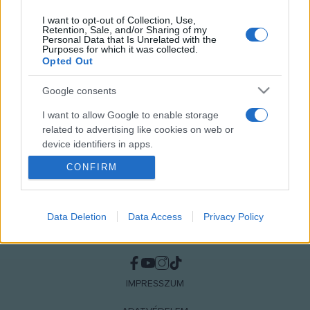
I want to opt-out of Collection, Use,
Retention, Sale, and/or Sharing of my
Personal Data that Is Unrelated with the
Purposes for which it was collected.
MEGOSZTÁS
Opted Out
Google consents
I want to allow Google to enable storage
related to advertising like cookies on web or
device identifiers in apps.
CONFIRM
I want to allow my user data to be sent to
Google for online advertising purposes.
I want to allow Google to send me
Data Deletion
Data Access
Privacy Policy
personalized advertising.
NÉPI
I want to allow Google to enable storage
related to analytics like cookies on web or
IMPRESSZUM
device identifiers in apps.