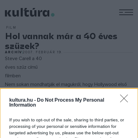
M
FILM
Hol vannak már a 40 éves
szüzek?
ARCHÍV
2007. FEBRUÁR 19.
Steve Carell a 40
éves szűz című
filmben
Nem sokan mondhatják el magukról, hogy Hollywood első
pillantásra befogadta és azon nyomban a sztár-státuszba
kultura.hu -
Do Not Process My Personal
emelte őket. Akad azért néhány kivétel, ebbe a körbe
Information
tartozik többek közt az első nagyjátékfilmjével, a 40 éves
szűzzel kasszát robbantó
Judd Apatow
, aki mindössze 26
If you wish to opt-out of the sale, sharing to third parties, or
processing of your personal or sensitive information for
millió dollárból hozta ki a
Steve Carell
főszereplésével
targeted advertising by us, please use the below opt-out
készült vígjátékot és jócskán 100 millió dollárt látott belőle,