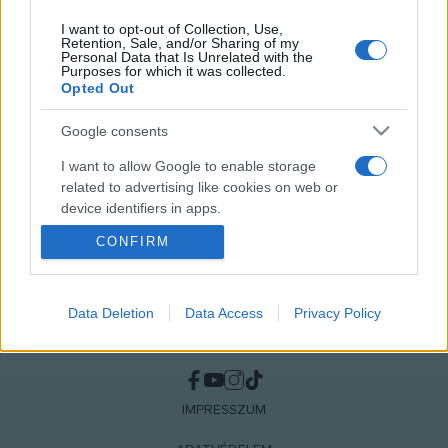
Kenyeres Bálint nyerte a kisjátékfilmes fődíjat Szarajevóban
I want to opt-out of Collection, Use,
Retention, Sale, and/or Sharing of my
Personal Data that Is Unrelated with the
Purposes for which it was collected.
MEGOSZTÁS
Opted Out
Google consents
I want to allow Google to enable storage
related to advertising like cookies on web or
device identifiers in apps.
CONFIRM
I want to allow my user data to be sent to
Google for online advertising purposes.
I want to allow Google to send me
Data Deletion
Data Access
Privacy Policy
personalized advertising.
NÉPI
I want to allow Google to enable storage
related to analytics like cookies on web or
IMPRESSZUM
device identifiers in apps.