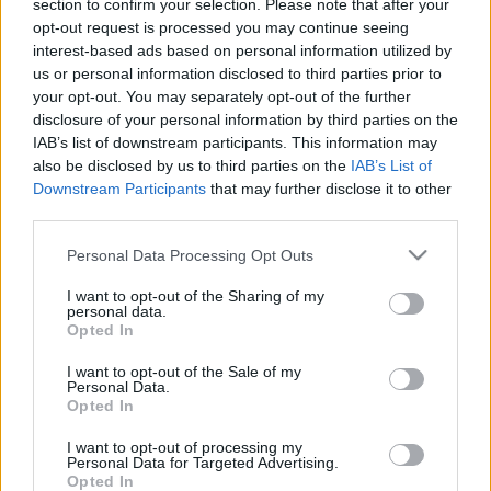
section to confirm your selection. Please note that after your
2003-ban
Gyarmathy Lívia
nyert díjat
Táncrend
című
opt-out request is processed you may continue seeing
interest-based ads based on personal information utilized by
munkájával.
us or personal information disclosed to third parties prior to
Bollók Csaba
Iszka utazása
című szemlefődíjas alkotása
your opt-out. You may separately opt-out of the further
az Arany Delfinért versenyez a Portugáliában pénteken
disclosure of your personal information by third parties on the
IAB’s list of downstream participants. This information may
kezdődő Festroia elnevezésű filmversenyen. Az alkotást a
also be disclosed by us to third parties on the
IAB’s List of
Setubál városában 23. alkalommal rendezendő esemény 14
Downstream Participants
that may further disclose it to other
versenyfilmje közé válogatták be.
third parties.
A díjak sorsáról döntő nemzetközi zsűribe
Makk Károly
Please note that this website/app uses one or more Google
Personal Data Processing Opt Outs
filmrendező kapott meghívást. Ebből az alkalomból a
services and may gather and store information including but
not limited to your visit or usage behaviour. You may click to
I want to opt-out of the Sharing of my
magyar rendező
Szerelem
című filmjét műsorra tűzi a
personal data.
grant or deny consent to Google and its third-party tags to
lisszaboni Cinemateka.
Kenyeres Bálint
Európa Filmdíjas
Opted In
use your data for below specified purposes in below Google
Before Dawn
című filmjét az Európai Filmakadémia mutatja
consent section.
I want to opt-out of the Sale of my
Personal Data.
be válogatásában Portugáliában.
Opted In
I want to opt-out of processing my
Personal Data for Targeted Advertising.
Opted In
Korábban: