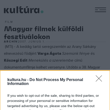
M
FILM
Magyar filmek külföldi
fesztiválokon
ARCHÍV
2007. JÚNIUS 1.
(MTI) - A keddig tartó seregszemlén az Arany Sárkány
elnevezésű fődíjért
Varga Ágota
Szemünk fénye
és
Kőszegi Edit
Menekülés a szerelembe
című
dokumentumfilmje kelhet versenyre. Utóbbi a 38. Magyar
Filmszemlén rendezői díjat nyert a zsűri indoklása szerint "az
kultura.hu -
Do Not Process My Personal
élet, halál, szerelem motívumának ábrázolásáért egy
Information
cigányasszony sorsán keresztül."
Az 1961-ben alapított lengyelországi rendezvény Közép-
If you wish to opt-out of the sale, sharing to third parties, or
processing of your personal or sensitive information for
Európában a rövidfilmek egyik elsőszámú fóruma lett.
targeted advertising by us, please use the below opt-out
Magyar alkotók közül a krakkói filmfesztiválon legutóbb,