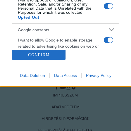
I want to opt-out of Collection, Use,
Retention, Sale, and/or Sharing of my
Personal Data that Is Unrelated with the
Purposes for which it was collected.
Opted Out
Google consents
I want to allow Google to enable storage
related to advertising like cookies on web or
device identifiers in apps.
CONFIRM
I want to allow my user data to be sent to
Google for online advertising purposes.
Data Deletion
Data Access
Privacy Policy
NÉPI
I want to allow Google to send me
personalized advertising.
IMPRESSZUM
I want to allow Google to enable storage
related to analytics like cookies on web or
ADATVÉDELEM
device identifiers in apps.
HIRDETÉSI INFORMÁCIÓK
I want to allow Google to enable storage
FELHASZNÁLÁSI FELTÉTELEK