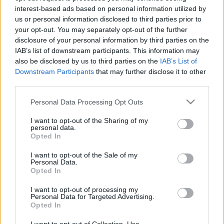
interest-based ads based on personal information utilized by
kísérleti és egyéb dokumentumfilm műfajba sorolhatják be a
us or personal information disclosed to third parties prior to
pályázók.
your opt-out. You may separately opt-out of the further
disclosure of your personal information by third parties on the
IAB’s list of downstream participants. This information may
A 39. Magyar Filmszemle tanácsának elnöke
Herendi
also be disclosed by us to third parties on the
IAB’s List of
Gábor
filmrendező lesz, a grémium tagjai:
Kocsis Tibor
és
Downstream Participants
that may further disclose it to other
Molnár György
filmrendező,
Sellő Hajnal
filmvágó,
third parties.
Székely Orsolya
rendező-producer,
Tóth Erzsébet
, az
Please note that this website/app uses one or more Google
Personal Data Processing Opt Outs
MMK főtitkára,
Veressné Kozma Ilona
, a szervező
services and may gather and store information including but
not limited to your visit or usage behaviour. You may click to
I want to opt-out of the Sharing of my
bizottság elnöke,
Garami Gábor
producer és
Hermann
personal data.
grant or deny consent to Google and its third-party tags to
Krisztina
Opted In
, a Magyar Filmművészek Szövetségének
use your data for below specified purposes in below Google
ügyvezető titkára. A február 5-ig tartó filmünnep műsora
consent section.
I want to opt-out of the Sale of my
Personal Data.
versenyprogramból, bemutató programból, információs
Opted In
vetítésekből, továbbá számos kiegészítő programból áll.
I want to opt-out of processing my
Personal Data for Targeted Advertising.
Opted In
MEGOSZTÁS