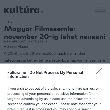
M
FILM
Magyar Filmszemle:
november 20-ig lehet nevezni
ARCHÍV
2007. OKTÓBER 21.
Herendi Gábor
A 2008. január 29-én kezdődő mustrára minden
kategóriában két évnél nem régebbi, a magyar filmszemlére
még nem nevezett, illetve nem előzsűrizett magyar filmet
kultura.hu -
Do Not Process My Personal
küldhetnek be az alkotók - jelentették a szervezők a távirati
Information
irodának. A rövid fikciós és a kísérleti munkákat kisjátékfilm
és kísérleti film kategóriákban lehet nevezni, a nem fikciós
If you wish to opt-out of the sale, sharing to third parties, or
processing of your personal or sensitive information for
filmeket pedig tudományos-ismeretterjesztő filmek,
targeted advertising by us, please use the below opt-out
szociográfiai, néprajzi és antropológiai film, történelmi
section to confirm your selection. Please note that after your
dokumentumfilm, portréfilm, riport- és interjúfilm, valamint
opt-out request is processed you may continue seeing