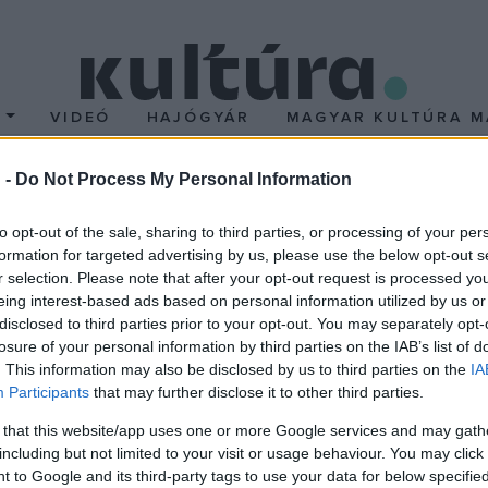
T
VIDEÓ
HAJÓGYÁR
MAGYAR KULTÚRA M
 -
Do Not Process My Personal Information
ökországban
to opt-out of the sale, sharing to third parties, or processing of your per
formation for targeted advertising by us, please use the below opt-out s
rendezi meg nemzetközi filmes, fotós műhelyét, a PASSPORT 
r selection. Please note that after your opt-out request is processed y
eing interest-based ads based on personal information utilized by us or
 áll, hogy a főleg kurdok lakta Karsban a helyi filmes fesztivál,
disclosed to third parties prior to your opt-out. You may separately opt-
ldöttséget
Török Ferenc
filmrendező,
Szabó Péter
fotográfus
losure of your personal information by third parties on the IAB’s list of
. This information may also be disclosed by us to third parties on the
IA
Participants
that may further disclose it to other third parties.
legét fiatal, tehetséges, számos díjjal elismert résztvevők 
 that this website/app uses one or more Google services and may gath
including but not limited to your visit or usage behaviour. You may click 
i Gergő
(
Lanterna - Ahol a magány se jár
),
Zomborácz Virá
 to Google and its third-party tags to use your data for below specifi