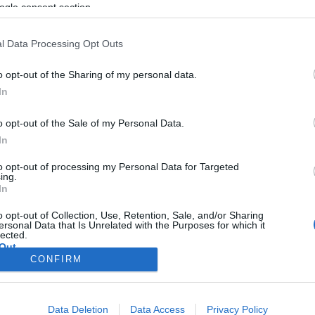
evangéliuma).
ogle consent section.
Nemzetközi Film és Fotó Műhely célja, hogy az Európa különböző 
l Data Processing Opt Outs
 kisebbségekhez tartozók bevonására - kapcsolatteremtését 
o opt-out of the Sharing of my personal data.
 (mozgókép és állókép) segítségével.
In
o opt-out of the Sale of my Personal Data.
In
to opt-out of processing my Personal Data for Targeted
ing.
In
o opt-out of Collection, Use, Retention, Sale, and/or Sharing
ersonal Data that Is Unrelated with the Purposes for which it
lected.
Out
CONFIRM
consents
o allow Google to enable storage related to advertising like cookies on
Data Deletion
Data Access
Privacy Policy