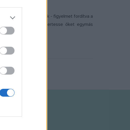
régióiban élő fiatalok - figyelmet fordítva a
segítse, miközben megismertesse őket egymás