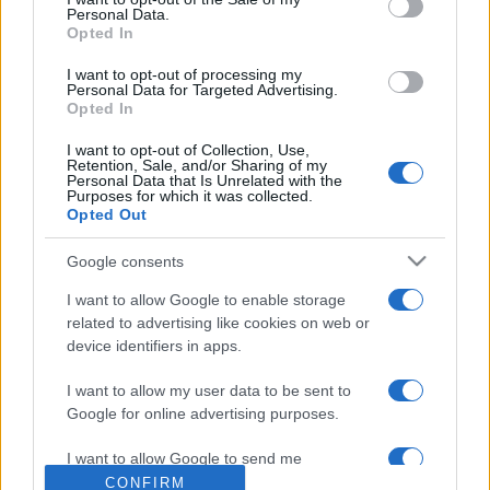
Personal Data.
azóta is kultikus tisztelet övezi, ennek kiváló bizonyítéka a
Opted In
csapat filmjeinek DVD kiadása, valamint a filmek és a
I want to opt-out of processing my
sorozat szövegkönyveinek megjelenése. A hatalmas
Personal Data for Targeted Advertising.
Opted In
rajongótábor miatt mindenképpen nevezhetjük őket a
komédia Beatlesének.
I want to opt-out of Collection, Use,
Retention, Sale, and/or Sharing of my
Personal Data that Is Unrelated with the
Purposes for which it was collected.
De azokat a nézőket sem hagyja cserben a csatorna, akik a
Opted Out
megszokott hétvégi sorozataikat szeretnék látni. Az Alfa
Google consents
holdbázis, a Tüskevár, a Bors, a Pirx kalandjai és a Kalauz a
szokott időben, illetve helyen jelentkezik a Filmmúzeum
I want to allow Google to enable storage
related to advertising like cookies on web or
televízióban.
device identifiers in apps.
I want to allow my user data to be sent to
Google for online advertising purposes.
MEGOSZTÁS
I want to allow Google to send me
personalized advertising.
CONFIRM