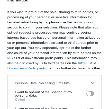
Information
még sohasem látta a Repülő Cirkuszt, ezen a maratoni
vetítésen behozhatja az összes lemaradását.
If you wish to opt-out of the sale, sharing to third parties, or
processing of your personal or sensitive information for
targeted advertising by us, please use the below opt-out
Amikor 1969. október 5-én a BBC bemutatta a Monty
section to confirm your selection. Please note that after your
Python Repülő Cirkuszának első részét, a televíziós komédia
opt-out request is processed you may continue seeing
interest-based ads based on personal information utilized by
történetének egyik legfényesebb fejezete kezdődött el. A
us or personal information disclosed to third parties prior to
következő öt évben 45 epizódot készítő Python csoport
your opt-out. You may separately opt-out of the further
sikerének titkát nem nehéz megfejteni: felszabadult
disclosure of your personal information by third parties on the
IAB’s list of downstream participants. This information may
humoruk egyedülálló és utánozhatatlan.
also be disclosed by us to third parties on the
IAB’s List of
Downstream Participants
that may further disclose it to other
A Repülő Cirkusznak sikerült az, ami csak kevés alkotásnak
third parties.
adatik meg: három évtized elteltével is töretlenül népszerű,
Please note that this website/app uses one or more Google
Personal Data Processing Opt Outs
s ez annak köszönhető, hogy bár tipikusan angol, mégis a
services and may gather and store information including but
not limited to your visit or usage behaviour. You may click to
I want to opt-out of the Sharing of my
világ bármely pontján élvezhető.
personal data.
grant or deny consent to Google and its third-party tags to
Opted In
use your data for below specified purposes in below Google
Magyarországra a kilencvenes évek közepén jutott el, és
consent section.
I want to opt-out of the Sale of my