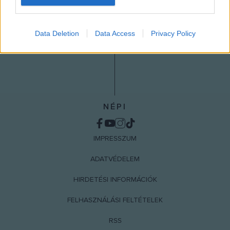
I want to allow Google to enable storage
related to analytics like cookies on web or
Data Deletion
Data Access
Privacy Policy
device identifiers in apps.
I want to allow Google to enable storage
related to functionality of the website or app.
I want to allow Google to enable storage
related to personalization.
NÉPI
I want to allow Google to enable storage
related to security, including authentication
IMPRESSZUM
functionality and fraud prevention, and other
user protection.
ADATVÉDELEM
HIRDETÉSI INFORMÁCIÓK
FELHASZNÁLÁSI FELTÉTELEK
RSS