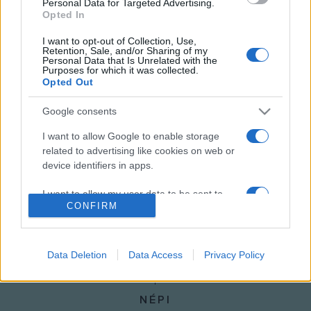
Personal Data for Targeted Advertising.
Opted In
További információk:
I want to opt-out of Collection, Use,
Retention, Sale, and/or Sharing of my
www.stop-discrimination.info
Personal Data that Is Unrelated with the
Purposes for which it was collected.
http://equality2007/europa.eu
Opted Out
MEGOSZTÁS
Google consents
I want to allow Google to enable storage
related to advertising like cookies on web or
device identifiers in apps.
I want to allow my user data to be sent to
CONFIRM
Google for online advertising purposes.
I want to allow Google to send me
personalized advertising.
Data Deletion
Data Access
Privacy Policy
I want to allow Google to enable storage
related to analytics like cookies on web or
NÉPI
device identifiers in apps.