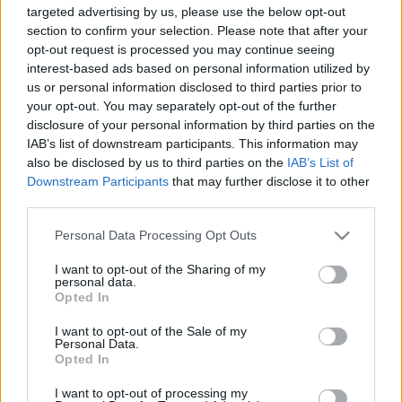
targeted advertising by us, please use the below opt-out
lehetőség az MTV európai közönsége számára, hogy
section to confirm your selection. Please note that after your
hangjukat hallassák, és EU-szerte bizonyítsák tehetségüket.
opt-out request is processed you may continue seeing
interest-based ads based on personal information utilized by
Kíváncsian várjuk a beérkező pályaműveket!"
us or personal information disclosed to third parties prior to
your opt-out. You may separately opt-out of the further
A pályázat a
2007 Egyenlő Esélyek Mindenki Számára
disclosure of your personal information by third parties on the
IAB’s list of downstream participants. This information may
Európai Év
és az ötödik éve folyó
A sokszínűségért. A
also be disclosed by us to third parties on the
IAB’s List of
diszkrimináció ellen.
elnevezésű figyelemfelkeltő kampány
Downstream Participants
that may further disclose it to other
része. A nevezési határidő december 8., a győztest 2007.
third parties.
december 17-én hirdetik ki.
Please note that this website/app uses one or more Google
Personal Data Processing Opt Outs
services and may gather and store information including but
not limited to your visit or usage behaviour. You may click to
I want to opt-out of the Sharing of my
A pályázat részeként elkészült A Sokszínűség Városának
personal data.
grant or deny consent to Google and its third-party tags to
honlapja is, melyet a www.eudiversity.com oldalról lehet
Opted In
use your data for below specified purposes in below Google
elérni. Az ide látogatók regisztrálhatnak, feltölthetik
consent section.
I want to opt-out of the Sale of my
Personal Data.
alkotásaikat, és december 9-16. között szavazhatnak
Opted In
kedvencükre. A legjobb művekből válogatás készül, melyet
I want to opt-out of processing my
az EU figyelemfelkeltő kampányaiban használnak majd fel.