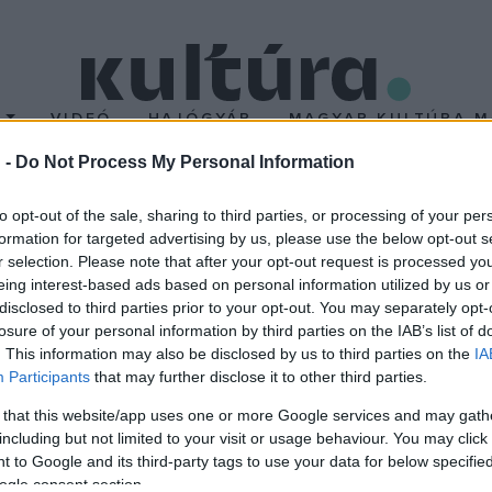
T
VIDEÓ
HAJÓGYÁR
MAGYAR KULTÚRA M
 -
Do Not Process My Personal Information
Bondot és Skywalkert
to opt-out of the sale, sharing to third parties, or processing of your per
formation for targeted advertising by us, please use the below opt-out s
r selection. Please note that after your opt-out request is processed y
t öt Potter-kaland több mint 4,47 milliárd dollárt (mintegy 820 
eing interest-based ads based on personal information utilized by us or
22 epizódjával 4,44 milliárd dollárt (815 milliárd forintot) jöv
disclosed to third parties prior to your opt-out. You may separately opt-
losure of your personal information by third parties on the IAB’s list of
3 milliárdért (több mint 776 milliárd forintért) váltottak jegyet a
. This information may also be disclosed by us to third parties on the
IA
Participants
that may further disclose it to other third parties.
z idők során emelkedő jegyárakat nem vették figyelembe. Emellet
 that this website/app uses one or more Google services and may gath
 - igaz, hogy míg a csillagháborús saga véget ért, Potter még ké
including but not limited to your visit or usage behaviour. You may click 
rszolgálatának jelentése.
 to Google and its third-party tags to use your data for below specifi
ogle consent section.