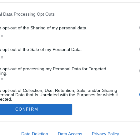
ismerte, hogy a három szupersorozatot nem lehet igazán összehas
d-filmek jegybevételi sikereit" - jelentette ki diplomatikusan.
l Data Processing Opt Outs
o opt-out of the Sharing of my personal data.
In
o opt-out of the Sale of my Personal Data.
In
to opt-out of processing my Personal Data for Targeted
ing.
In
o opt-out of Collection, Use, Retention, Sale, and/or Sharing
ersonal Data that Is Unrelated with the Purposes for which it
lected.
Out
CONFIRM
consents
NÉPI
o allow Google to enable storage related to advertising like cookies on
Data Deletion
Data Access
Privacy Policy
evice identifiers in apps.