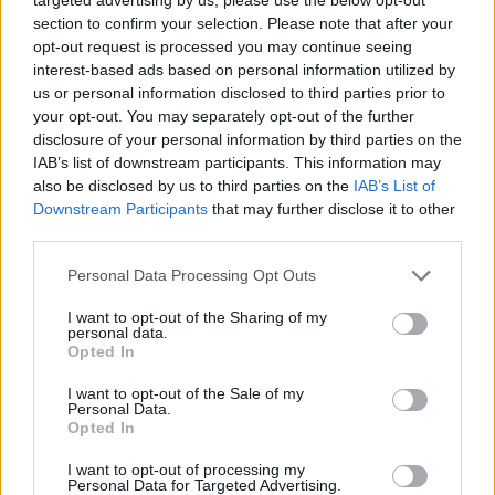
section to confirm your selection. Please note that after your
Pittsburgh
című kötete (amely egyben Chabon
opt-out request is processed you may continue seeing
diplomamunkája is volt) Art Bechstein kalandjairól mesél,
interest-based ads based on personal information utilized by
melynek során a friss diplomás fiatalember először intim
us or personal information disclosed to third parties prior to
your opt-out. You may separately opt-out of the further
viszonyba kerül egy fiúval, aztán egy lánnyal, majd megint az
disclosure of your personal information by third parties on the
erősebb nemmel és újra a gyengébbikkel is. A bizonytalan
IAB’s list of downstream participants. This information may
szexuális orientációjú Bechsteint Ben Foster öccse
Jon
also be disclosed by us to third parties on the
IAB’s List of
Downstream Participants
that may further disclose it to other
Foster
alakítja, de láthatjuk a produkcióban
Nick Nolte
-t,
third parties.
Peter Sarsgaard
-t,
Mena Suvari
t és
Sienna Miller
t is.
Please note that this website/app uses one or more Google
Personal Data Processing Opt Outs
services and may gather and store information including but
A
Phoebe in Wonderland
ben a Diótörő miatt nemrég
not limited to your visit or usage behaviour. You may click to
I want to opt-out of the Sharing of my
personal data.
hazánkban járt
Elle Fanning
nek gyűlik meg a baja a világgal,
grant or deny consent to Google and its third-party tags to
Opted In
use your data for below specified purposes in below Google
pontosabban a világnak vele. A kilencéves kislány képtelen
consent section.
I want to opt-out of the Sale of my
betartani a szabályokat, egyedül csak a
Patricia Clarkson
Personal Data.
Opted In
megformálta tanár néni képes rá hatni. A kis Phoebe a
Bill
Pullman
és
Felicity Huffman
alakította szülőket kergeti az
I want to opt-out of processing my
Personal Data for Targeted Advertising.
őrületbe.