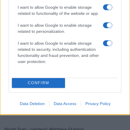
Ballast - rendező: Lance Hammer
I want to allow Google to enable storage
related to functionality of the website or app.
Choke - rendező: Clark Gregg
I want to allow Google to enable storage
related to personalization.
Dowloading Nancy - rendező: Johan Renck
I want to allow Google to enable storage
related to security, including authentication
functionality and fraud prevention, and other
Frozen River - rendező: Courtney Hunt
user protection.
Good Dick - rendező: Marianna Palka
CONFIRM
The Last Word - rendező: Geoff Haley
Data Deletion
Data Access
Privacy Policy
The Mysteries of Pittsburgh - rendező: Rawson Marshall
Thurber
North Starr - rendező: Matthew Stanton