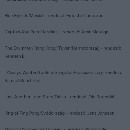
Blue Eyelids/Mexikó - rendező: Ernesto Contreras
Captain Abu Raed/Jordánia - rendező: Amin Matalqa
The Drummer/Hong Kong/ Tajvan/Németország - rendező:
Kenneth Bi
I Always Wanted to Be a Gangster/Franciaország - rendező:
Samuel Benchetrit
Just Another Love Story/Dánia - rendező: Ole Borendal
King of Ping Pong/Svédország - rendező: Jens Jonsson
Mánorca/Spanyolország/Peru - rendező: Ricardo de