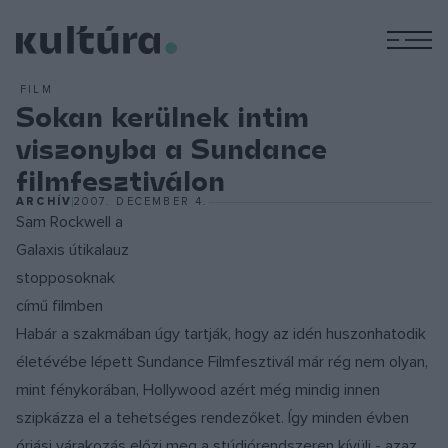
M
FILM
Sokan kerülnek intim
viszonyba a Sundance
filmfesztiválon
ARCHÍV
2007. DECEMBER 4.
Sam Rockwell a
Galaxis útikalauz
stopposoknak
című filmben
Habár a szakmában úgy tartják, hogy az idén huszonhatodik
életévébe lépett Sundance Filmfesztivál már rég nem olyan,
mint fénykorában, Hollywood azért még mindig innen
szipkázza el a tehetséges rendezőket. Így minden évben
óriási várakozás előzi meg a stúdiórendszeren kívüli - azaz