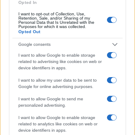
Opted In
I want to opt-out of Collection, Use,
Az "Igazi"
(All the Real Girls) című mozi kiötlője,
Paul
Retention, Sale, and/or Sharing of my
Personal Data that Is Unrelated with the
Schneider
Pretty Bird
címmel forgatott az amerikai álomról
Purposes for which it was collected.
Opted Out
és annak szertefoszlásáról. A
Billy Crudup, Paul Giamatti,
Kristen Wiig
és
David Hornsby
-vel készült moziban
Google consents
három jó barát egy spéci öv megvalósításán ügyködik,
I want to allow Google to enable storage
melynek viselője ide-oda röpködhet. A közös munka először
related to advertising like cookies on web or
kalamajkához, aztán emberrabláshoz, végül gyilkossághoz
device identifiers in apps.
vezet.
I want to allow my user data to be sent to
Google for online advertising purposes.
Versenyprogram - amerikai nagyjátékfilmek:
I want to allow Google to send me
personalized advertising.
American Son - rendező: Neil Abramson
I want to allow Google to enable storage
related to analytics like cookies on web or
Anywhere, U.S.A. - rendező: Anthony (Chusy) Haney-Jardine
device identifiers in apps.