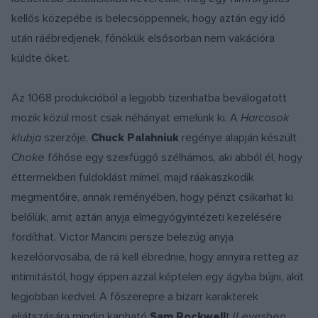
kellős közepébe is belecsöppennek, hogy aztán egy idő
után ráébredjenek, főnökük elsősorban nem vakációra
küldte őket.
Az 1068 produkcióból a legjobb tizenhatba beválogatott
mozik közül most csak néhányat emelünk ki. A
Harcosok
klubja
szerzője,
Chuck Palahniuk
regénye alapján készült
Choke
főhőse egy szexfüggő szélhámos, aki abból él, hogy
éttermekben fuldoklást mímel, majd ráakaszkodik
megmentőire, annak reményében, hogy pénzt csikarhat ki
belőlük, amit aztán anyja elmegyógyintézeti kezelésére
fordíthat. Victor Mancini persze belezúg anyja
kezelőorvosába, de rá kell ébrednie, hogy annyira retteg az
intimitástól, hogy éppen azzal képtelen egy ágyba bújni, akit
legjobban kedvel. A főszerepre a bizarr karakterek
eljátszására mindig kapható
Sam Rockwell
t (
Levesben,