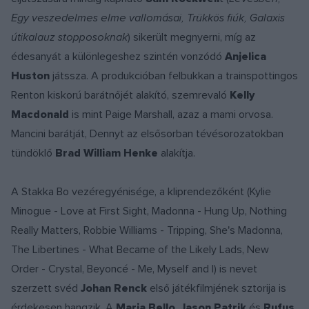
Egy veszedelmes elme vallomásai, Trükkös fiúk, Galaxis
útikalauz stopposoknak
) sikerült megnyerni, míg az
édesanyát a különlegeshez szintén vonzódó
Anjelica
Huston
játssza. A produkcióban felbukkan a trainspottingos
Renton kiskorú barátnőjét alakító, szemrevaló
Kelly
Macdonald
is mint Paige Marshall, azaz a mami orvosa.
Mancini barátját, Dennyt az elsősorban tévésorozatokban
tündöklő
Brad William Henke
alakítja.
A Stakka Bo vezéregyénisége, a kliprendezőként (Kylie
Minogue - Love at First Sight, Madonna - Hung Up, Nothing
Really Matters, Robbie Williams - Tripping, She's Madonna,
The Libertines - What Became of the Likely Lads, New
Order - Crystal, Beyoncé - Me, Myself and I) is nevet
szerzett svéd
Johan Renck
első játékfilmjének sztorija is
érdekesen hangzik. A
Maria Bello, Jason Patrik
és
Rufus