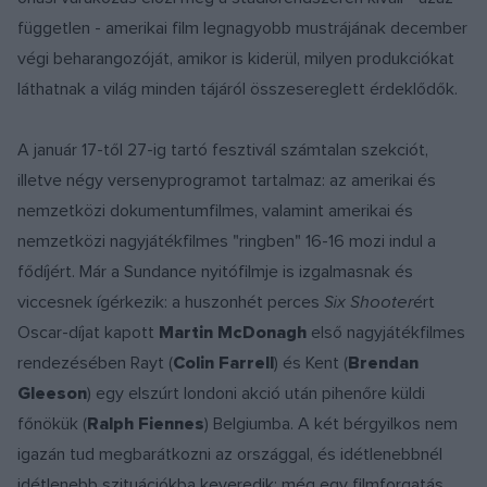
független - amerikai film legnagyobb mustrájának december
végi beharangozóját, amikor is kiderül, milyen produkciókat
láthatnak a világ minden tájáról összesereglett érdeklődők.
A január 17-től 27-ig tartó fesztivál számtalan szekciót,
illetve négy versenyprogramot tartalmaz: az amerikai és
nemzetközi dokumentumfilmes, valamint amerikai és
nemzetközi nagyjátékfilmes "ringben" 16-16 mozi indul a
fődíjért. Már a Sundance nyitófilmje is izgalmasnak és
viccesnek ígérkezik: a huszonhét perces
Six Shooter
ért
Oscar-díjat kapott
Martin McDonagh
első nagyjátékfilmes
rendezésében Rayt (
Colin Farrell
) és Kent (
Brendan
Gleeson
) egy elszúrt londoni akció után pihenőre küldi
főnökük (
Ralph Fiennes
) Belgiumba. A két bérgyilkos nem
igazán tud megbarátkozni az országgal, és idétlenebbnél
idétlenebb szituációkba keveredik; még egy filmforgatás