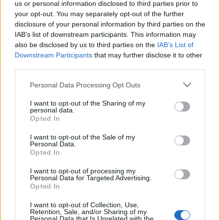
us or personal information disclosed to third parties prior to
cirkuszi bohóc révén- azt a feladatot szánták a nácik, hogy
your opt-out. You may separately opt-out of the further
szórakoztassa a halálba menetelő zsidók ezreit.
disclosure of your personal information by third parties on the
IAB’s list of downstream participants. This information may
also be disclosed by us to third parties on the
IAB’s List of
A produkcióban
Willem Dafoe
egy náci tisztet alakít, aki
Downstream Participants
that may further disclose it to other
Stein-nek köszönheti az életét, majd ő is megmenti az
third parties.
egykori bohócot. Dafoe nemrég fejezte Paul Schrader The
Please note that this website/app uses one or more Google
Personal Data Processing Opt Outs
Walker című moziját, amely lényegében a rendező 1980-as
services and may gather and store information including but
not limited to your visit or usage behaviour. You may click to
I want to opt-out of the Sharing of my
Amerikai dzsigoló-jának a felélesztése, főszerepben olyan
personal data.
grant or deny consent to Google and its third-party tags to
sztárokkal, mint Woody Harrelson, Kristin Scott Thomas,
Opted In
use your data for below specified purposes in below Google
Lauren Bacall, Ned Beatty és Lily Tomlin.
consent section.
I want to opt-out of the Sale of my
Personal Data.
Opted In
MEGOSZTÁS
I want to opt-out of processing my
Personal Data for Targeted Advertising.
Opted In
I want to opt-out of Collection, Use,
Retention, Sale, and/or Sharing of my
Personal Data that Is Unrelated with the