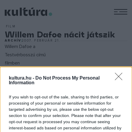
M
FILM
Willem Dafoe nácit játszik
ARCHÍV
2007. FEBRUÁR 21.
Willem Dafoe a
Testvérbosszú című
filmben
Többször írtunk már arról, hogy a Taxisofőr, a Dühöngő bika,
kultura.hu -
Do Not Process My Personal
illetve a Krisztus utolsó megkísértésének forgatókönyvírója
Information
Paul Schrader
filmre viszi Yoram Kaniuk Adam Resurrected
című művét, amely egy Arad nevű helység
If you wish to opt-out of the sale, sharing to third parties, or
processing of your personal or sensitive information for
elmegyógyintézetében játszódik, a Negev sivatagban,
targeted advertising by us, please use the below opt-out
ahová holocaust túlélők egy csoportja érkezik.
section to confirm your selection. Please note that after your
opt-out request is processed you may continue seeing
interest-based ads based on personal information utilized by
Az elbeszélés egyik központi alakja, Adam Stein, akinek -