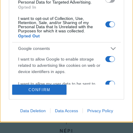
Personal Data for Targeted Advertising.
Opted In
I want to opt-out of Collection, Use,
LÁTHATATLANUL
LOVRITY ANNA KATALIN
MUNDRUCZÓ KORNÉL
Retention, Sale, and/or Sharing of my
Personal Data that Is Unrelated with the
Purposes for which it was collected.
PEDRO ALMODÓVAR
SZENTPÉTERI ÁRON
VULKÁNSZIGET
Opted Out
Google consents
MEGOSZTÁS
I want to allow Google to enable storage
related to advertising like cookies on web or
device identifiers in apps.
I want to allow my user data to be sent to
CONFIRM
Google for online advertising purposes.
I want to allow Google to send me
personalized advertising.
Data Deletion
Data Access
Privacy Policy
I want to allow Google to enable storage
related to analytics like cookies on web or
NÉPI
device identifiers in apps.