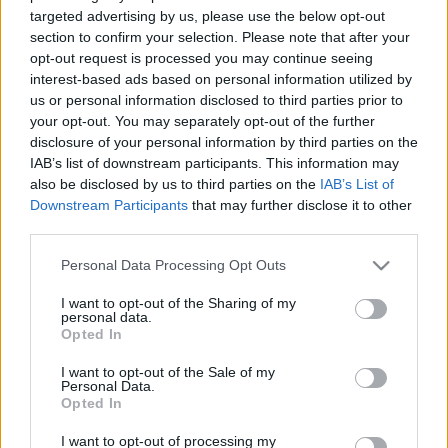
targeted advertising by us, please use the below opt-out
section to confirm your selection. Please note that after your
opt-out request is processed you may continue seeing
Az Angers-i Premiers Plans filmfesztiválon, melynek fő
interest-based ads based on personal information utilized by
us or personal information disclosed to third parties prior to
célkitűzése az európai mozi új tehetségeinek felfedezése,
your opt-out. You may separately opt-out of the further
idén három magyar pályakezdő filmes is bemutatkozhat a
disclosure of your personal information by third parties on the
versenyprogramokban. Kölcsey Levente
Zabigyerek
című
IAB’s list of downstream participants. This information may
also be disclosed by us to third parties on the
IAB’s List of
diplomafilmje a rövidfilmek között indul. A Színház- és
Downstream Participants
that may further disclose it to other
Filmművészeti Egyetemen 2016-ban végzett pályakezdő
third parties.
jelenleg
Közöny
címmel készülő első mozifilmjén dolgozik a
Please note that this website/app uses one or more Google
Personal Data Processing Opt Outs
Filmalap Inkubátor Programjában. Szentpéteri Áron
services and may gather and store information including but
rendezése, a cannes-i filmfesztiválon debütált Láthatatlanul
not limited to your visit or usage behaviour. You may click to
I want to opt-out of the Sharing of my
personal data.
grant or deny consent to Google and its third-party tags to
a vizsgafilmek között, Lovrity Anna Katalin
Vulkánsziget
Opted In
use your data for below specified purposes in below Google
című munkája az animációs filmek versenyében indul, utóbbi
consent section.
I want to opt-out of the Sale of my
világpremierje a Berlinalén volt tavaly februárban.
Personal Data.
Opted In
I want to opt-out of processing my