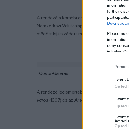
information 
further disc
A rendező a korábbi görög pénzügyminiszter, J
participants
Downstream 
Nemzetközi Valutaalappal (IMF), az európai tech
mögött lejátszódott mély, emberi tragédiákat á
Please note
information 
deny consent
in below Go
Persona
Costa-Garvras
I want t
Opted 
A rendező legismertebb filmjei közé tartozik 
I want t
város
(1997) és az
Ámen
(2002).
Opted 
I want 
Advertis
Opted 