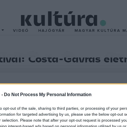
T
VIDEÓ
HAJÓGYÁR
MAGYAR KULTÚRA M
ztivál: Costa-Gavras éle
 -
Do Not Process My Personal Information
to opt-out of the sale, sharing to third parties, or processing of your per
jét versenyen kívül vetítik le a filmmustrán augusztus 31-én. Az a
formation for targeted advertising by us, please use the below opt-out s
r selection. Please note that after your opt-out request is processed y
eing interest-based ads based on personal information utilized by us or