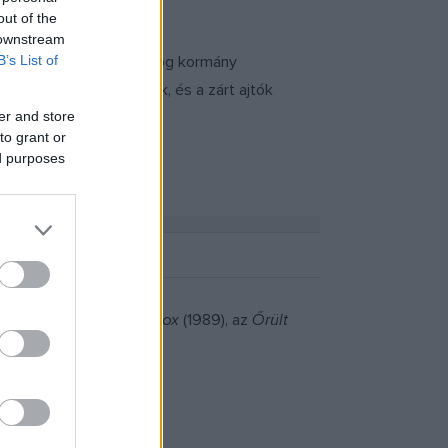
out of the
 downstream
. A film a baloldali görög kormány
B’s List of
rgyalásai után játszódik, és a zárt ajtók
er and store
to grant or
ed purposes
llapo
t (1972), a
Music Box
(1989), az
Őrült