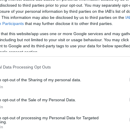
disclosed to third parties prior to your opt-out. You may separately opt-
losure of your personal information by third parties on the IAB’s list of
ánisz Varufákisz azonos című könyve alapján írta a forgatókönyvet
. This information may also be disclosed by us to third parties on the
IA
Participants
that may further disclose it to other third parties.
nokratákkal és a német kormánnyal folytatott, kudarcba fulladt tá
brázolja.
 that this website/app uses one or more Google services and may gath
including but not limited to your visit or usage behaviour. You may click 
 to Google and its third-party tags to use your data for below specifi
ogle consent section.
l Data Processing Opt Outs
o opt-out of the Sharing of my personal data.
In
a
Z, avagy egy politikai gyilkosság anatómiája
(1969), az
Ostromá
o opt-out of the Sale of my Personal Data.
In
to opt-out of processing my Personal Data for Targeted
ing.
In