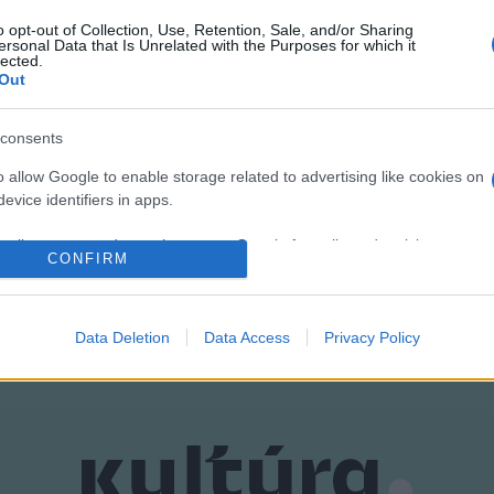
s szeptember 7. között rendezik meg.
o opt-out of Collection, Use, Retention, Sale, and/or Sharing
ersonal Data that Is Unrelated with the Purposes for which it
lected.
Out
consents
o allow Google to enable storage related to advertising like cookies on
evice identifiers in apps.
FILMFESZTIVÁL
o allow my user data to be sent to Google for online advertising
CONFIRM
s.
to allow Google to send me personalized advertising.
Data Deletion
Data Access
Privacy Policy
o allow Google to enable storage related to analytics like cookies on
evice identifiers in apps.
o allow Google to enable storage related to functionality of the website