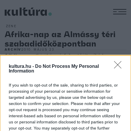
M
ZENE
Afrika-nap az Almássy téri
szabadidőközpontban
ARCHÍV
2010. MÁJUS 23.
A Kolibri nemzetközi készségfejlesztő játszóházban a
kézműves foglalkozásokon a gyerekek a gyöngyöt
kultura.hu -
Do Not Process My Personal
Information
fűzhetnek, papírból felépíthetnek egy afrikai kunyhót,
készíthetnek állatmaszkokat, lesz ashanti krumplinyomda és
If you wish to opt-out of the sale, sharing to third parties, or
falfestés. A közös doboláson az érdeklődők afrikai
processing of your personal or sensitive information for
ritmusokat ismerhetnek meg, afrikai dalokat, mondókákat,
targeted advertising by us, please use the below opt-out
section to confirm your selection. Please note that after your
táncokat tanulhatnak és afrikai hangszereket is
opt-out request is processed you may continue seeing
kipróbálhatnak.
interest-based ads based on personal information utilized by
us or personal information disclosed to third parties prior to
your opt-out. You may separately opt-out of the further