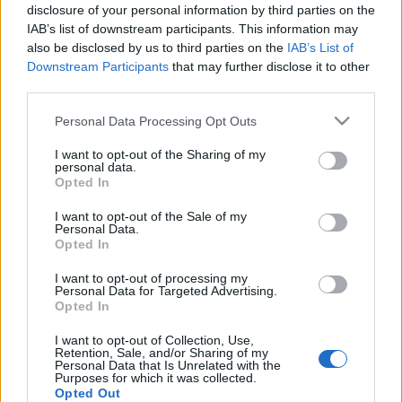
disclosure of your personal information by third parties on the
A látogatókat játékos capoeirafoglalkozás, hip-hop és
IAB’s list of downstream participants. This information may
afrikai táncház szórakoztatja, de arcfestés, afrikai tárgyak
also be disclosed by us to third parties on the
IAB’s List of
Downstream Participants
that may further disclose it to other
vására és játékos angolnyelvtanulás is színesíti a
third parties.
programokat, míg a legkisebbeket a babasarok várja. Az
Please note that this website/app uses one or more Google
Ebony Kulturális Egyesület szervezésében megvalósuló
Personal Data Processing Opt Outs
services and may gather and store information including but
Afrika-nap alkalmából bemutatkozik az Afrika Magyar
not limited to your visit or usage behaviour. You may click to
I want to opt-out of the Sharing of my
personal data.
Egyesület (AHU) is.
grant or deny consent to Google and its third-party tags to
Opted In
use your data for below specified purposes in below Google
consent section.
MEGOSZTÁS
I want to opt-out of the Sale of my
Personal Data.
Opted In
I want to opt-out of processing my
Personal Data for Targeted Advertising.
Opted In
I want to opt-out of Collection, Use,
Retention, Sale, and/or Sharing of my
Personal Data that Is Unrelated with the
Purposes for which it was collected.
Opted Out