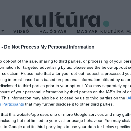
T
VIDEÓ
HAJÓGYÁR
MAGYAR KULTÚRA M
 -
Do Not Process My Personal Information
egedűs Endrének és a Ka
to opt-out of the sale, sharing to third parties, or processing of your per
formation for targeted advertising by us, please use the below opt-out s
snek
r selection. Please note that after your opt-out request is processed y
eing interest-based ads based on personal information utilized by us or
disclosed to third parties prior to your opt-out. You may separately opt-
 hódmezővásárhelyi születésű, 2004-ben elhunyt színész özvegy
losure of your personal information by third parties on the IAB’s list of
sén. Lázár János hangsúlyozta, a vásárhelyi önkormányzat a válsá
. This information may also be disclosed by us to third parties on the
IA
elentős uniós támogatással megvalósuló beruházás folyik a városb
Participants
that may further disclose it to other third parties.
t őrző intézmény létrehozását tervezi, amely két év múlva nyith
 that this website/app uses one or more Google services and may gath
including but not limited to your visit or usage behaviour. You may click 
 to Google and its third-party tags to use your data for below specifi