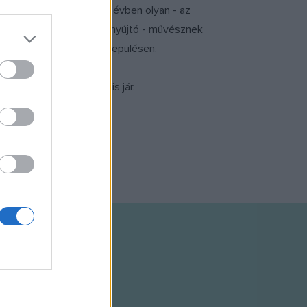
áros közgyűlése minden évben olyan - az
iemelkedő teljesítményt nyújtó - művésznek
resen bemutatkozik a településen.
 ezer forintos pénzdíj is jár.