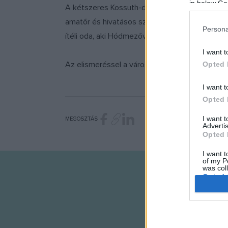
in below Go
A kétszeres Kossuth-díjas érdemes és kiváló 
amatőr és hivatásos színjátszás, a népdal és
Persona
ítéli oda, aki Hódmezővásárhelyen él, a város
I want t
Az elismeréssel a város pecsétjével ellátott ok
Opted 
I want t
Opted 
I want 
MEGOSZTÁS
Advertis
Opted 
I want t
of my P
was col
Opted 
Google 
I want t