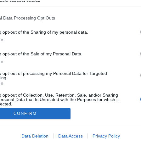
ogle consent section.
művészről, Hódmezővásárhely díszpolgáráról elnevezett díjat a v
 magyar nóta, a néptánc vagy a vers- és prózamondás területén k
l Data Processing Opt Outs
hoz kötődik vagy onnan elszármazott, előadásaival pedig rendsze
o opt-out of the Sharing of my personal data.
levél és a Bessenyei Ferenc portréját ábrázoló plakett mellett 500
In
o opt-out of the Sale of my Personal Data.
In
to opt-out of processing my Personal Data for Targeted
ing.
In
o opt-out of Collection, Use, Retention, Sale, and/or Sharing
ersonal Data that Is Unrelated with the Purposes for which it
lected.
Out
CONFIRM
consents
Data Deletion
Data Access
Privacy Policy
o allow Google to enable storage related to advertising like cookies on