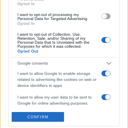
utána a virágszirmok lehullanak. Ezt a pár napot a japánok
Opted In
alaposan kihasználják: kivonulnak egy közeli parkba vagy
I want to opt-out of processing my
kirándulóhelyre, ahol leterítenek egy pokrócot, ételt és italt
Personal Data for Targeted Advertising.
Opted In
visznek magukkal, esznek, isznak, énekelnek, régi táncokat
járnak, azaz piknikkel ülik meg a tavasz beköszöntét.
I want to opt-out of Collection, Use,
Retention, Sale, and/or Sharing of my
Personal Data that Is Unrelated with the
Purposes for which it was collected.
A cseresznye virágzásának látványosságát kiemeli, hogy a
Opted Out
lombfakadás előtt nyílnak a virágok, hatalmas, tömött
Google consents
gömbökben borítják a nemrég még kopár vesszőket. A
virágnak szimbolikus jelentése van, mivel a virágok rövid
I want to allow Google to enable storage
related to advertising like cookies on web or
élete a tisztaság és egyszerűség eszményét tükrözi.
device identifiers in apps.
MEGOSZTÁS
I want to allow my user data to be sent to
Google for online advertising purposes.
I want to allow Google to send me
CONFIRM
personalized advertising.