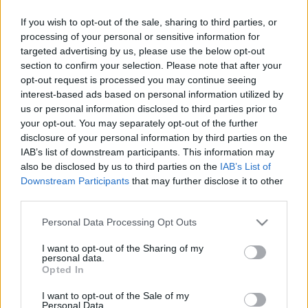
a fák virágzásában.
If you wish to opt-out of the sale, sharing to third parties, or
processing of your personal or sensitive information for
targeted advertising by us, please use the below opt-out
A közönség szombaton és vasárnap japán témájú
section to confirm your selection. Please note that after your
fotókiállítást tekinthet meg, de japán kalligráfiabemutató,
opt-out request is processed you may continue seeing
interest-based ads based on personal information utilized by
origamihajtogatás és kézműves-foglalkozások is színesítik a
us or personal information disclosed to third parties prior to
programokat. Szombaton a japán Ohara Ikebana Iskola
your opt-out. You may separately opt-out of the further
mestere vezetésével ikebanabemutató várja az
disclosure of your personal information by third parties on the
IAB’s list of downstream participants. This information may
érdeklődőket, akik örökbe fogadhatnak szakurafákat,
also be disclosed by us to third parties on the
IAB’s List of
autentikus japán teát kóstolhatnak és a haikuversenyre
Downstream Participants
that may further disclose it to other
érkezett alkotásokat is elolvashatják.
third parties.
Please note that this website/app uses one or more Google
Personal Data Processing Opt Outs
A virágnéző ünnepségeket (japánul hanami) Japánban
services and may gather and store information including but
not limited to your visit or usage behaviour. You may click to
I want to opt-out of the Sharing of my
mindenütt megtartják, a virágzás idejétől függően néhány
personal data.
grant or deny consent to Google and its third-party tags to
hét eltéréssel. A cseresznyevirágok nagyon érzékenyek,
Opted In
use your data for below specified purposes in below Google
alig néhány napig lehet megtekinteni a virágzó fasorokat,
consent section.
I want to opt-out of the Sale of my
Personal Data.