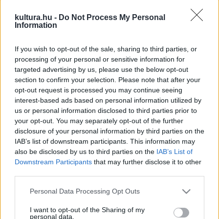
násznagyok, az örömanyák és az örömapák, a meghívott
kultura.hu -
Do Not Process My Personal
Information
hozzátartozók, illetve a vendégek természetesen az
alkalomhoz illő, régi színpompás viseletet öltik magukra.
If you wish to opt-out of the sale, sharing to third parties, or
processing of your personal or sensitive information for
Lesz násznépvonulás a vőlegényes háztól a menyasszony
targeted advertising by us, please use the below opt-out
section to confirm your selection. Please note that after your
otthonáig, arakikérő búcsúztatóval, siratóval, templomba
opt-out request is processed you may continue seeing
menet, papi esketés, újasszony-befogadás, lakodalmi
interest-based ads based on personal information utilized by
vacsora, mulatság, menyasszonyi tánc, kontyolási szertartás
us or personal information disclosed to third parties prior to
your opt-out. You may separately opt-out of the further
- úgy, mint egykor divatban volt, s van talán manapság is a
disclosure of your personal information by third parties on the
jászsági településeken.
IAB’s list of downstream participants. This information may
also be disclosed by us to third parties on the
IAB’s List of
Downstream Participants
that may further disclose it to other
Az ünnepi étkek közül nem hiányzik majd a Jászságban
third parties.
szokásos birkapörkölt sem, amelynek fejedelmi íze az
Please note that this website/app uses one or more Google
ínyencek igazi csemegéjének számít az ünnep- és
Personal Data Processing Opt Outs
services and may gather and store information including but
hétköznapokon egyaránt.
not limited to your visit or usage behaviour. You may click to
I want to opt-out of the Sharing of my
personal data.