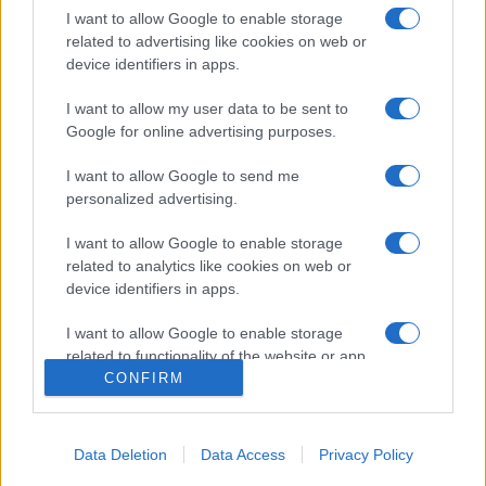
I want to allow Google to enable storage
A 2023-as esemény zsűrielnöke Ábrahám Márta
related to advertising like cookies on web or
hegedűművész, kamaraművész, tanár, Bach-kutató, az
device identifiers in apps.
Ábrahám Consort régizene együttes koncertmestere és
I want to allow my user data to be sent to
művészeti vezetője, a Budapesti Liszt Ferenc
Google for online advertising purposes.
Zeneművészeti Egyetem tanára. A zsűri munkájában részt
I want to allow Google to send me
vesz Szilvay Réka, Hagai Shaham és Kirill Troussov
personalized advertising.
hegedűművész. A versenykiírás egyik fontos eleme, hogy
kötelező modern darabot is játszani. Az idei versenyművet a
I want to allow Google to enable storage
related to analytics like cookies on web or
zsűri egyik magyar tagja, Horváth Balázs komponálta.
device identifiers in apps.
I want to allow Google to enable storage
related to functionality of the website or app.
CONFIRM
I want to allow Google to enable storage
FLESCH KÁROLY NEMZETKÖZI HEGEDŰVERSENY
MOSONMAGYARÓVÁR
related to personalization.
Data Deletion
Data Access
Privacy Policy
PROGRAM
I want to allow Google to enable storage