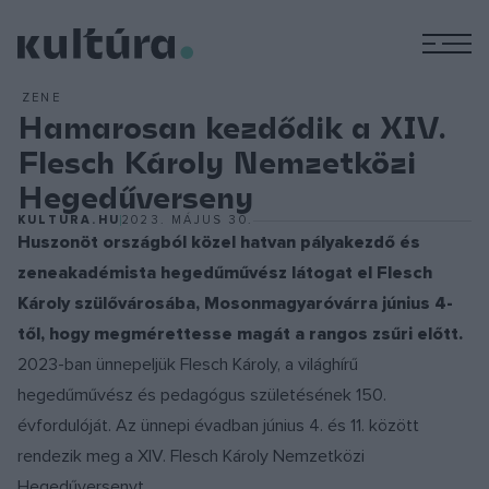
M
ZENE
Hamarosan kezdődik a XIV.
Flesch Károly Nemzetközi
Hegedűverseny
KULTURA.HU
2023. MÁJUS 30.
Huszonöt országból közel hatvan pályakezdő és
zeneakadémista hegedűművész látogat el Flesch
Károly szülővárosába, Mosonmagyaróvárra június 4-
től, hogy megmérettesse magát a rangos zsűri előtt.
2023-ban ünnepeljük Flesch Károly, a világhírű
hegedűművész és pedagógus születésének 150.
évfordulóját. Az ünnepi évadban június 4. és 11. között
rendezik meg a XIV. Flesch Károly Nemzetközi
Hegedűversenyt.