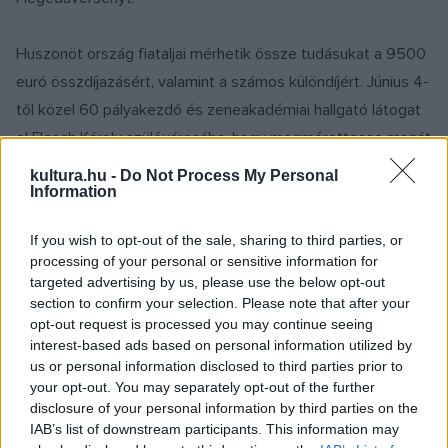
Huszonöt ország fiataljai mérhetik össze tudásukat a 9500
euró összdíjazásért, valamint a számos különdíjért. Június 4-
től közel 60 pályakezdő és zeneakadémiai hallgató látogat
el Flesch Károly szülővárosába, hogy megmérettesse magát
és koncertet adjon a rangos zsűri előtt.
kultura.hu -
Do Not Process My Personal
Information
A versenyt élőben lehet követni június 4. és 11. között
If you wish to opt-out of the sale, sharing to third parties, or
Mosonmagyaróváron, a Flesch Központban, az ünnepélyes
processing of your personal or sensitive information for
megnyitó, az elő-, közép- és a döntő versenyprogram és a
targeted advertising by us, please use the below opt-out
section to confirm your selection. Please note that after your
gálaműsor egyaránt ingyenesen látogathatók, de ez utóbbi
opt-out request is processed you may continue seeing
regisztrációhoz kötött. Június 4-én ünnepélyes megnyitóval
interest-based ads based on personal information utilized by
veszi kezdetét a verseny: a nyitókoncerten Haydn, Mozart
us or personal information disclosed to third parties prior to
your opt-out. You may separately opt-out of the further
és Britten művei csendülnek fel a Győri Egyetemi Zenekar
disclosure of your personal information by third parties on the
tolmácsolásában, Julia Turnovsky közreműködésével,
IAB’s list of downstream participants. This information may
Ménesi Gergely vezényletével.