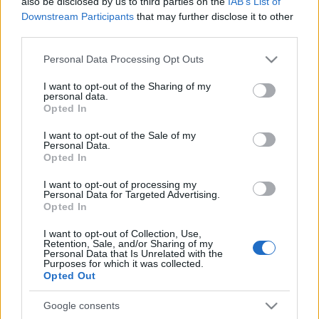
also be disclosed by us to third parties on the
IAB’s List of
Downstream Participants
that may further disclose it to other
third parties.
Az elődöntő programja június 7-ig tart. Június 8-án a
Please note that this website/app uses one or more Google
középdöntősöket hallgathatja meg a közönség. Június 9-e
Personal Data Processing Opt Outs
services and may gather and store information including but
versenyszüneti nap, amelynek keretében délelőtt közös
not limited to your visit or usage behaviour. You may click to
I want to opt-out of the Sharing of my
personal data.
sétát szervez az alapítvány Flesch Károly síremlékéhez, az
grant or deny consent to Google and its third-party tags to
Opted In
use your data for below specified purposes in below Google
izraelita temetőbe, majd a szülőházához. A délután folyamán
consent section.
I want to opt-out of the Sale of my
a zsűri által vezetett mesterkurzusokon, tematikus
Personal Data.
előadáson vehetnek részt az érdeklődők. Június 10-én
Opted In
következik a döntő a Savaria Szimfonikus Zenekar
I want to opt-out of processing my
Personal Data for Targeted Advertising.
közreműködésével, majd 11-én nagyszabású gálaműsorral
Opted In
zárják az ünnepi évfordulót. A zárókoncerten
I want to opt-out of Collection, Use,
közreműködnek a verseny díjazottjai, akiket szintén a
Retention, Sale, and/or Sharing of my
Personal Data that Is Unrelated with the
Savaria Szimfonikus Zenekar kísér majd. Az esten Kovács
Purposes for which it was collected.
Opted Out
László vezényel, a koncertet élőben közvetíti a Bartók
Rádió.
Google consents