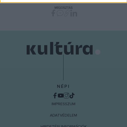
related to security, including authentication
functionality and fraud prevention, and other
MEGOSZTÁS
user protection.
NÉPI
IMPRESSZUM
ADATVÉDELEM
HIRDETÉSI INFORMÁCIÓK