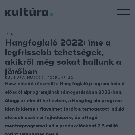
M
ZENE
Hangfoglaló 2022: íme a
legfrissebb tehetségek,
akikről még sokat hallunk a
jövőben
KULTURA.HU
2022. FEBRUÁR 22.
Húsz előadó részesül a Hangfoglaló program Induló
előadói alprogramjának támogatásában 2022-ben.
Ahogy az elmúlt hét évben, a Hangfoglaló program
idén is kiemelt figyelmet fordít a támogatott induló
előadók szakmai fejlődésére, és átfogó
mentorprogramot ad a produkciónként 2,5 millió
forint támogatás mellé.