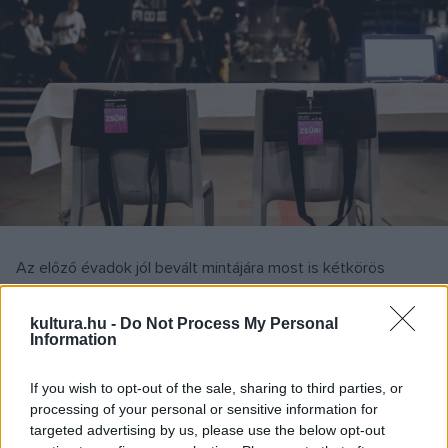
Az előző évadok jól bevált mintájára most is kétkörös
rendszerben zajlott az együttesek kiválasztása. Már a
pályázati felhívást is hatalmas érdeklődés övezte, hiszen
kultura.hu -
Do Not Process My Personal
Information
összesen 231 formáció jelentkezett. A kollégium a 64 tagú
szakmai előzsűri véleményére alapozva alakította ki azt a
If you wish to opt-out of the sale, sharing to third parties, or
rangsort, amelynek legjobbjai élőben is megmutatkozhattak
processing of your personal or sensitive information for
targeted advertising by us, please use the below opt-out
a döntéselőkészítés második szakaszában. A négy teljes