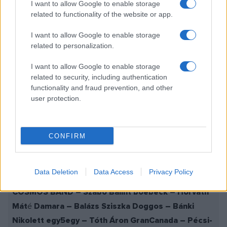
A program folyamatos építkezésének köszönhetően a
I want to allow Google to enable storage
related to functionality of the website or app.
visszatérő mentorok mellett ezúttal is elismert előadók,
producerek, programszervezők és menedzserek vállalták
I want to allow Google to enable storage
ezt a feladatot. Január 19-én egy rapid randi jellegű
related to personalization.
találkozón minden zenekarnak lehetősége nyílt arra, hogy
I want to allow Google to enable storage
beszélgethessen három-három hazai zeneipari
related to security, including authentication
szakemberrel arról a karrierútról, amit a támogatás idejére
functionality and fraud prevention, and other
user protection.
betervezett magának. Ezek a beszélgetések azért is voltak
fontosak, mert erre alapozva döntött a kollégium az idei
zenekar-mentor párosokról.
CONFIRM
A támogatott előadók és mentoraik listája idén:
A
Data Deletion
Data Access
Privacy Policy
Csajod – Szarka József ABEL marton nagy’s
COSMOS BAND – Szabó Bálint boebeck – Horváth
Mát
é
Damara – Balázs Sziszka Doggos – Bánki
Nikolett egy5egy – Tóth Áron GranCanada – Pécsi-