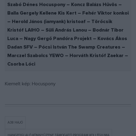
Szabó Dénes Hocuspony – Koncz Balázs Hűvös –
Balla Gergely Kellene Kis Kert – Fehér Viktor konkoi
– Herold János (iamyank) kristoaf – Törőcsik
Kristóf LAIHO – Süli András
Lanou – Bodnár Tibor
Luca – Nagy Gergő Pandóra Projekt – Kovács Ákos
Dadan SFV – Pócsi István The Swamp Creatures –
Marczel Szabolcs YEWO – Horváth Kristóf Zaekar –
Csorba Lóci
Kiemelt kép: Hocuspony
A38 HAJÓ
HANGFOGLALÓ KÖNNYŰZENE TÁMOGATÓ PROGRAM KOLLÉGIUMA