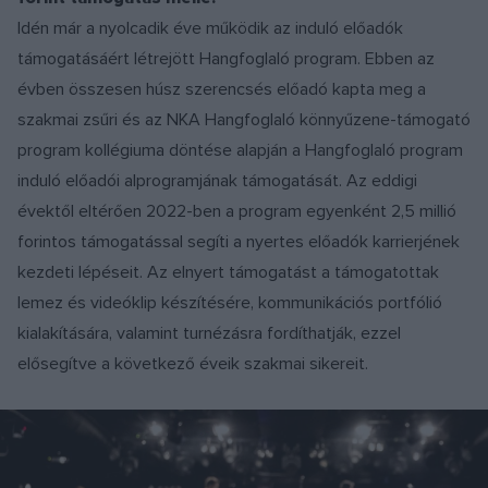
Idén már a nyolcadik éve működik az induló előadók
támogatásáért létrejött Hangfoglaló program. Ebben az
évben összesen húsz szerencsés előadó kapta meg a
szakmai zsűri és az NKA Hangfoglaló könnyűzene-támogató
program kollégiuma döntése alapján a Hangfoglaló program
induló előadói alprogramjának támogatását. Az eddigi
évektől eltérően 2022-ben a program egyenként 2,5 millió
forintos támogatással segíti a nyertes előadók karrierjének
kezdeti lépéseit. Az elnyert támogatást a támogatottak
lemez és videóklip készítésére, kommunikációs portfólió
kialakítására, valamint turnézásra fordíthatják, ezzel
elősegítve a következő éveik szakmai sikereit.