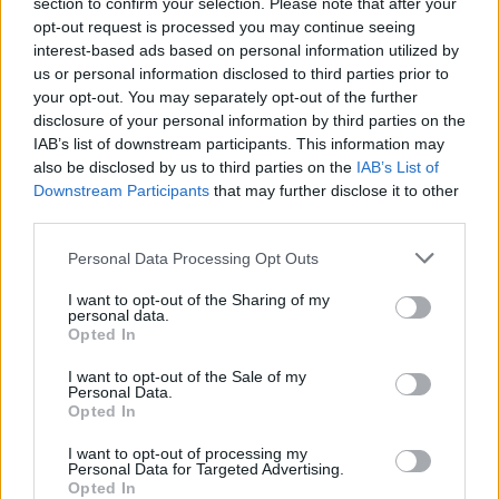
section to confirm your selection. Please note that after your
napon át tartó meghallgatáson végül 71 formáció lépett fel
opt-out request is processed you may continue seeing
az A38 Hajó színpadán egy szűkebb, 15 fős szakmai zsűri
interest-based ads based on personal information utilized by
us or personal information disclosed to third parties prior to
előtt.
your opt-out. You may separately opt-out of the further
disclosure of your personal information by third parties on the
A nyertes zenekarok nemcsak a már említett anyagi
IAB’s list of downstream participants. This information may
also be disclosed by us to third parties on the
IAB’s List of
támogatásban részesülnek, hiszen a pénzbeli juttatások
Downstream Participants
that may further disclose it to other
mellett egy legalább ugyanennyire fontos segítséget:
third parties.
szakmai segítőtársat is kapnak maguk mellé. Részt vesznek
Please note that this website/app uses one or more Google
Personal Data Processing Opt Outs
ugyanis egy egész éven át tartó mentorprogramban. Minden
services and may gather and store information including but
induló előadó mellé társul egy olyan mentor, aki saját
not limited to your visit or usage behaviour. You may click to
I want to opt-out of the Sharing of my
personal data.
grant or deny consent to Google and its third-party tags to
szakterületén szerzett tapasztalatainak, valamint széles
Opted In
use your data for below specified purposes in below Google
körű kapcsolati rendszerének köszönhetően a támogatott
consent section.
I want to opt-out of the Sale of my
időszakban irányt mutat a támogatott produkciónak. Az
Personal Data.
Opted In
elmúlt évek tapasztalata az, hogy az előadó és mentora
közötti együttműködés több alkalommal is a programon
I want to opt-out of processing my
Personal Data for Targeted Advertising.
túlmutató, szorosabb szakmai kapcsolattá alakult. Sőt
Opted In