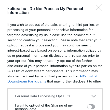
művészeti ágat − kórust, táncosokat, tánccsoportokat,
kultura.hu -
Do Not Process My Personal
énekeseket − kísérhet harmonikaszó.
Information
If you wish to opt-out of the sale, sharing to third parties, or
A Kéméndi Tamás harmonikaművész szakmai vezetésével
processing of your personal or sensitive information for
létrejövő programsorozat szeptember 30-án kezdődik a
targeted advertising by us, please use the below opt-out
pécsi belvárosban. A Nick udvarban a
Himesházi
section to confirm your selection. Please note that after your
opt-out request is processed you may continue seeing
Harmonika Zenekar
ad koncertet, a belvárosi kávézókban
interest-based ads based on personal information utilized by
lép fel az
Arnold János
és
Gerner Péter
duó kedden,
us or personal information disclosed to third parties prior to
valamint
Ulrich Gyula
és
Kiricsi Martin
szerdán.
your opt-out. You may separately opt-out of the further
disclosure of your personal information by third parties on the
IAB’s list of downstream participants. This information may
Csütörtökön a város főterén térzenét hallhatnak az
also be disclosed by us to third parties on the
IAB’s List of
érdeklődők a
Pécsi Művészeti Gimnázium és
Downstream Participants
that may further disclose it to other
third parties.
Szakgimnázium fúvószenekará
tól; az együttes
harmonikás növendékekkel egészül ki.
Please note that this website/app uses one or more Google
Personal Data Processing Opt Outs
services and may gather and store information including but
not limited to your visit or usage behaviour. You may click to
I want to opt-out of the Sharing of my
A rendezvénysorozat legjelentősebb programját október 5-
personal data.