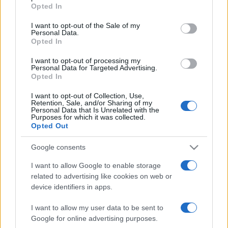
grant or deny consent to Google and its third-party tags to
Opted In
én, szombaton délután tartják a pécsi Kodály Központ
use your data for below specified purposes in below Google
consent section.
hangversenytermében. A gálakoncerten a
Dunaújvárosi
I want to opt-out of the Sale of my
Personal Data.
Harmonika Zenekar, az Alte Kameraden Blaskapelle
Opted In
harmonika és a fúvószenekar és a Pannon
I want to opt-out of processing my
Filharmonikusok együttese
is fellép − egyebek mellett
Personal Data for Targeted Advertising.
Opted In
Vivaldi és Piazzola műveivel − harmonik virtuózok
közreműködésével. Mások mellett
Demeniv Mihály és
I want to opt-out of Collection, Use,
Retention, Sale, and/or Sharing of my
Nagy Torma Krisztina játszik a hangszeren, Meláth
Personal Data that Is Unrelated with the
Purposes for which it was collected.
Andrea
pedig énekelni fog.
Opted Out
Google consents
Részletes program
az alábbi oldalon
.
I want to allow Google to enable storage
related to advertising like cookies on web or
device identifiers in apps.
I want to allow my user data to be sent to
FESZTIVÁL
HARMONIKA
PÉCS
PROGRAM
PROGRAMAJÁNLÓ
Google for online advertising purposes.