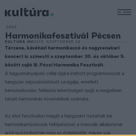
M
ZENE
Harmonikafesztivál Pécsen
KULTURA.HU
2019. SZEPTEMBER 28.
Térzene, kávéházi harmonikaszó és nagyzenekari
koncert is színesíti a szeptember 30. és október 5.
között zajló III. Pécsi Harmonika Fesztivált.
A hagyományápoló céllal útjára indított programsorozat a
hangszer népszerűsítését szolgálja, emellett
bemutatkozási, fellépési lehetőséget nyújt a megyében
tanuló harmonikás növendékek számára.
Az első fesztiválon magát a hangszert mutatták be
harmonikaművészek fellépésével, a második alkalommal
arról győződhettek meg az érdeklődők, milyen sok